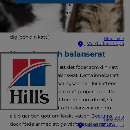
konsistenser av våtfoder, från grytor (stew), till
bitar i sås eller till konserverad, patéliknande
foder. Så hur mycket våtfoder ska du ge din
katt? Det korta svaret är att det är helt upp till
dig (och din katt!).
Hitta foder
Var du kan köpa
Komplett och balanserat
Det är mycket viktigt att det foder som din katt
får är komplett och balanserat. Detta innebär att
fodret innehåller alla näringsämnen för kattens
olika livsstadier och även i rätt proportioner. Du
kan ge din katt enbart torrfoder om du vill, så
länge det är komplett och balanserat och du
alltid ger den gott om färskt vatten. Det finns
Registrera dig
Hitta foder
dock fördelar med att ge våtfoder, eller rentav
Var du kan köpa