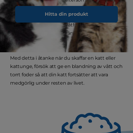
enklaste sättet att öka kattens vätskeintag.
Hitta din produkt
Omvänt är våtfoder dyrare än torrfoder, så om
din katt är beroende av våtfoder och din
ekonomiska situation förändras kan du behöva
byta till torrfoder.
Med detta i åtanke när du skaffar en katt eller
kattunge, försök att ge en blandning av vått och
torrt foder så att din katt fortsätter att vara
medgörlig under resten av livet.