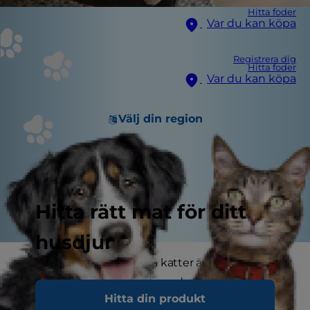
Hitta foder
Var du kan köpa
Registrera dig
Hitta foder
Var du kan köpa
Välj din region
Hitta rätt mat för ditt
husdjur
Utbudet av foder för våra katter är enormt och
kan vara något överväldigande. Det finns inte
Hitta din produkt
bara våt- och torrfoder, utan även olika