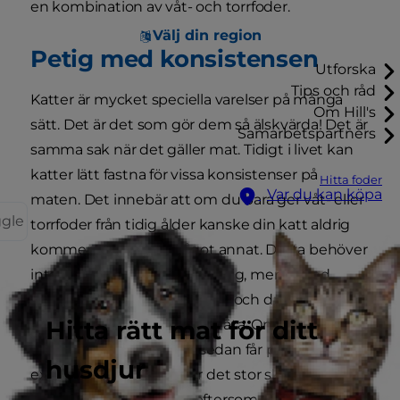
en kombination av våt- och torrfoder.
Välj din region
Petig med konsistensen
Utforska
Tips och råd
Katter är mycket speciella varelser på många
Om Hill's
sätt. Det är det som gör dem så älskvärda! Det är
Samarbetspartners
samma sak när det gäller mat. Tidigt i livet kan
katter lätt fastna för vissa konsistenser på
Hitta foder
Var du kan köpa
maten. Det innebär att om du bara ger våt- eller
ggle
torrfoder från tidig ålder kanske din katt aldrig
kommer att vilja äta något annat. Detta behöver
inte vara ett stort problem i sig, men ibland
förändras omständigheterna och du kan behöva
Hitta rätt mat för ditt
ge din katt något annat att äta. Om din katt har
fastnat för torrfoder och sedan får problem med
husdjur
exempelvis urinsten, gör det stor skillnad att
kunna ge den våtfoder eftersom det är det