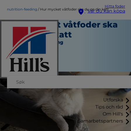
Hitta foder
nutrition-feeding
Hur mycket våtfoder ska du ge din katt
Var du kan köpa
Hur mycket våtfoder ska
du ge din katt
Näring och Utfodring
Skribent
|
December 18, 2023
Utforska
Tips och råd
Om Hill's
Samarbetspartners