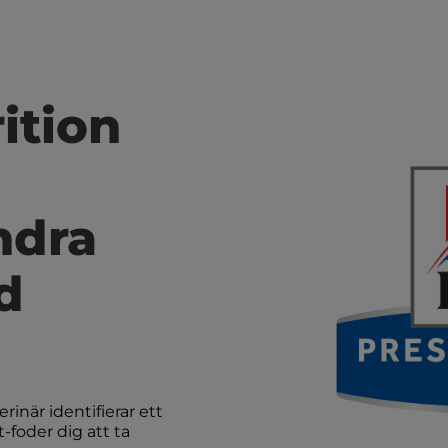
ition
ndra
d
rinär identifierar ett
t-foder dig att ta