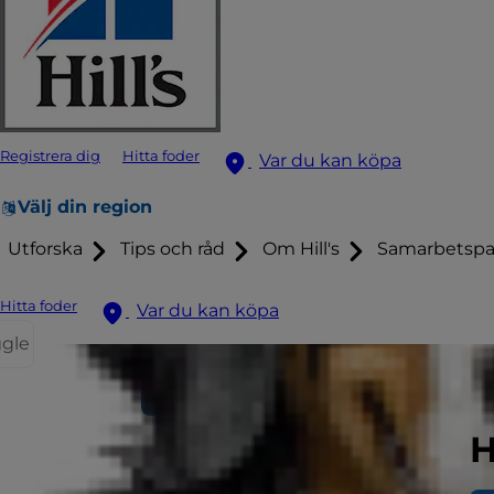
Registrera dig
Hitta foder
Var du kan köpa
Välj din region
Utforska
Tips och råd
Om Hill's
Samarbetspa
Hitta foder
Var du kan köpa
ggle
Hitta foder
H