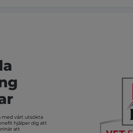
la
ing
ar
a med vårt utsökta
nefit hjälper dig att
rinär att