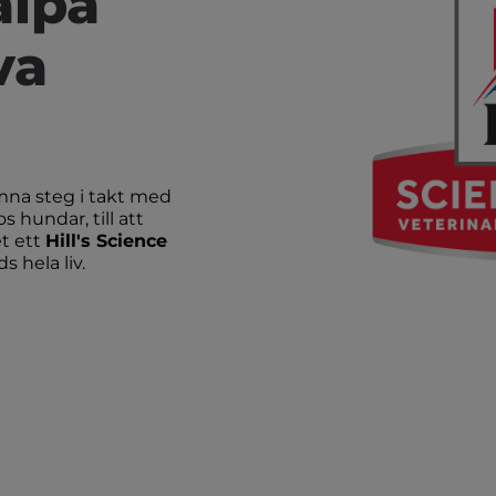
älpa
va
ämna steg i takt med
s hundar, till att
et ett
Hill's Science
s hela liv.