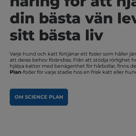
näring för att hj
din bästa vän le
sitt bästa liv
Varje hund och katt förtjänar ett foder som håller j
att deras behov förändras. Från att stödja rörlighet ho
hjälpa katter med benägenhet för hårbollar, finns d
Plan
-foder för varje stadie hos en frisk katt eller hund
OM SCIENCE PLAN