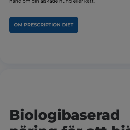
hand om din älskade hund eller katt.
OM PRESCRIPTION DIET
Biologibaserad