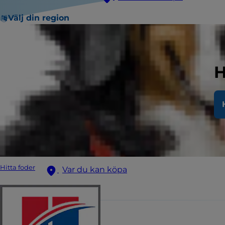
Välj din region
H
Hitta foder
Var du kan köpa