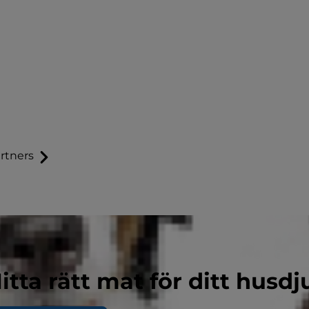
rtners
itta rätt mat för ditt husdj