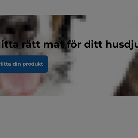
itta rätt mat för ditt husdj
Hitta din produkt