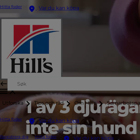
Hitta foder
Var du kan köpa
1 av 3 djurä
Utforska
Tips och råd
Om Hill's
Samarbetspa
Hitta foder
inte sin hund
Var du kan köpa
Registrera dig
Hitta foder
Var du kan köpa