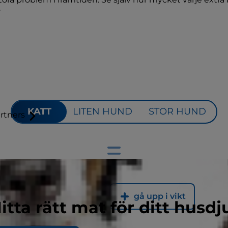
.
KATT
LITEN HUND
STOR HUND
rtners
Gå ner i vikt
gå upp i vikt
itta rätt mat för ditt husdj