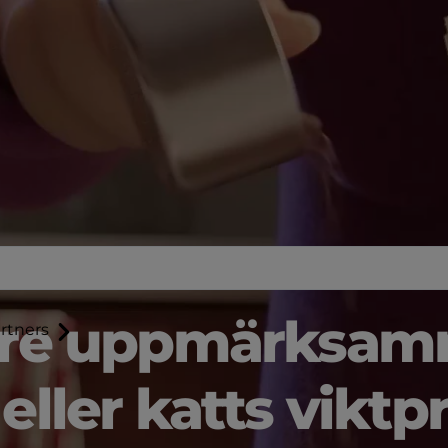
gare uppmärksa
rtners
 eller katts viktp