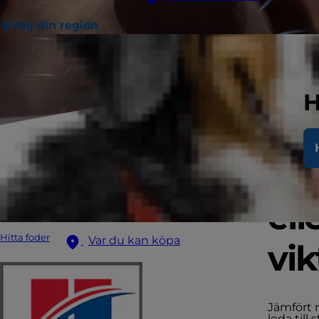
Välj din region
H
Hu
ell
Hitta foder
Var du kan köpa
vi
Jämfört 
leda till