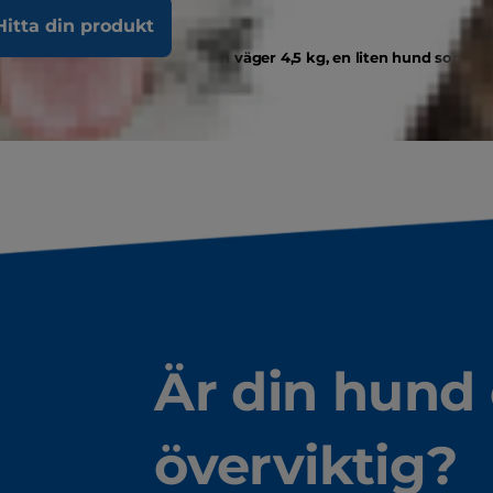
Hitta din produkt
 som väger 68 kg, en katt som väger 4,5 kg, en liten hund som vä
Är din hund 
överviktig?