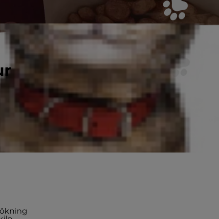
ur
d
tökning
kilo