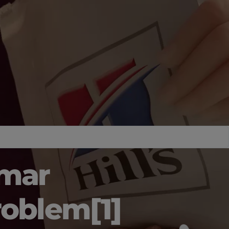
mmar
roblem[1]