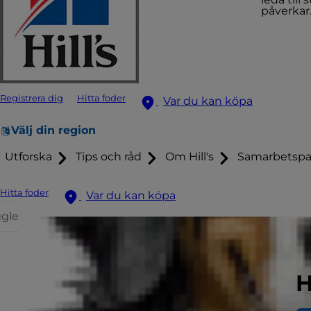
påverkar
Registrera dig
Hitta foder
Var du kan köpa
Välj din region
Utforska
Tips och råd
Om Hill's
Samarbetspa
Hitta foder
Var du kan köpa
ggle
H