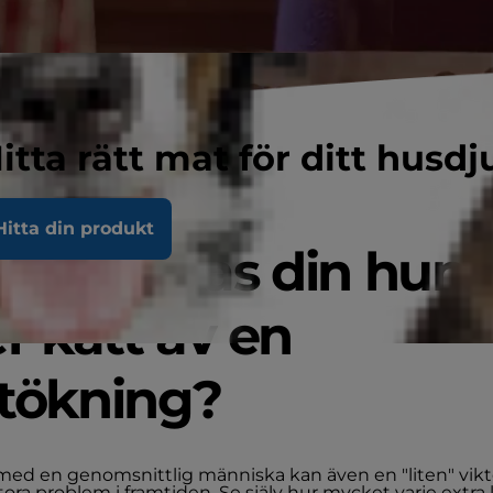
itta rätt mat för ditt husdj
Hitta din produkt
r påverkas din hun
er katt av en
ktökning?
med en genomsnittlig människa kan även en "liten" vik
 stora problem i framtiden. Se själv hur mycket varje extra 