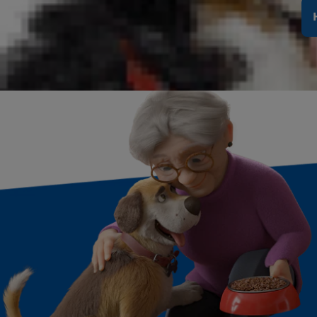
*Ungefärlig beräkning baserad på en person