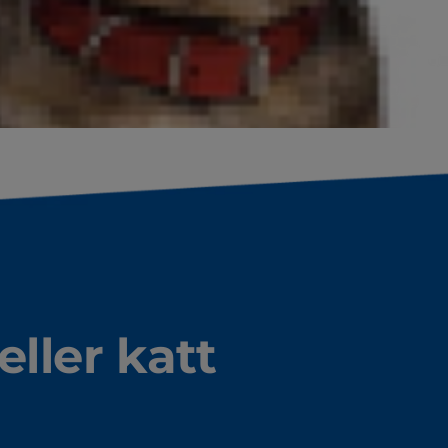
ger 11 kg och en stor hund som väger 25 kg.
eller katt