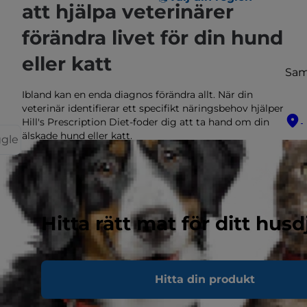
att hjälpa veterinärer
förändra livet för din hund
eller katt
Sam
Ibland kan en enda diagnos förändra allt. När din
veterinär identifierar ett specifikt näringsbehov hjälper
Hill's Prescription Diet-foder dig att ta hand om din
älskade hund eller katt.
ggle
OM PRESCRIPTION DIET
Hitta rätt mat för ditt husd
Hitta din produkt