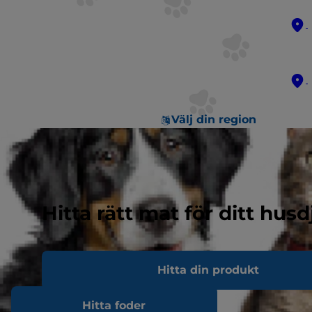
Välj din region
Hitta rätt mat för ditt husd
Hitta din produkt
Hitta foder