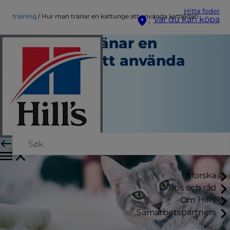
Hitta foder
training
Hur man tränar en kattunge att använda kattlådan
Var du kan köpa
Hur man tränar en
kattunge att använda
kattlådan
Träning
Skribent
|
Juni 27, 2024
Utforska
Tips och råd
Om Hill's
Samarbetspartners