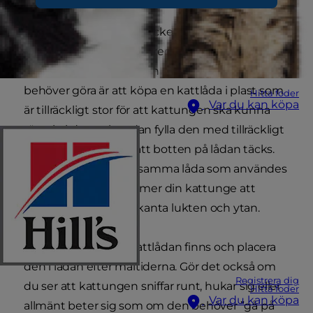
Katter är av naturen mycket renliga och det är
troligt att din kattunge redan har lärt sig att
använda kattlådan av sin mamma. Allt du
behöver göra är att köpa en kattlåda i plast som
Hitta foder
Var du kan köpa
är tillräckligt stor för att kattungen ska kunna
röra sig i den och sedan fylla den med tillräckligt
mycket kattsand så att botten på lådan täcks.
Om du kan använda samma låda som användes
hos uppfödaren kommer din kattunge att
uppskatta den välbekanta lukten och ytan.
Visa kattungen var kattlådan finns och placera
den i lådan efter måltiderna. Gör det också om
Registrera dig
du ser att kattungen sniffar runt, hukar sig eller
Hitta foder
Var du kan köpa
allmänt beter sig som om den behöver ”gå på