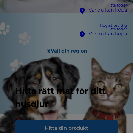
Hitta foder
Var du kan köpa
Registrera dig
Hitta foder
Var du kan köpa
Välj din region
Hitta rätt mat för ditt
husdjur
Träna din nya kattunge i att
Hitta din produkt
använda kattlådan