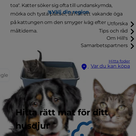
toa". Katter söker sig ofta till undanskymda,
Välj din region
mörka och tysta platser, så håll ett vakande öga
på kattungen om den smyger iväg efter
Utforska
måltiderna.
Tips och råd
Om Hill's
Samarbetspartners
Hitta foder
Var du kan köpa
ggle
Hitta rätt mat för ditt
husdjur