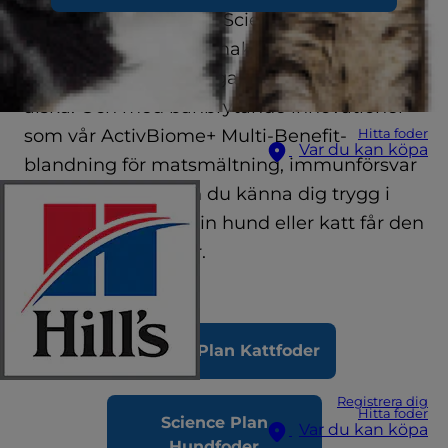
unika behov erbjuder Science Plan en
mängd olika läckra smaker och
konsistenser som de garanterat kommer att
älska. Och med banbrytande innovationer
som vår ActivBiome+ Multi-Benefit-
Hitta foder
Var du kan köpa
blandning för matsmältning, immunförsvar
och organhälsa kan du känna dig trygg i
vetskapen om att din hund eller katt får den
näring den behöver.
Science Plan Kattfoder
Registrera dig
Hitta foder
Science Plan
Var du kan köpa
Hundfoder