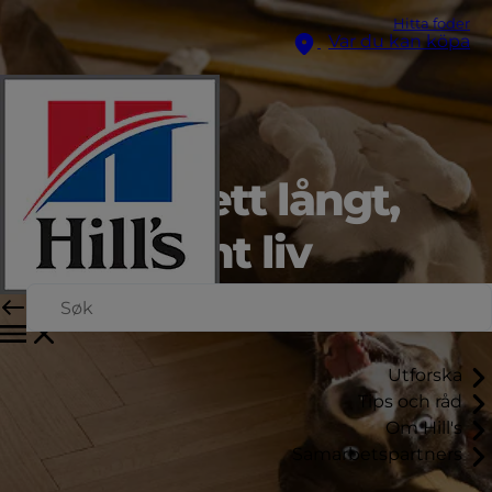
Hitta foder
Var du kan köpa
Främjar ett långt,
hälsosamt liv
Vår senaste forskning i varje portion.
Utforska
Tips och råd
Om Hill's
Samarbetspartners