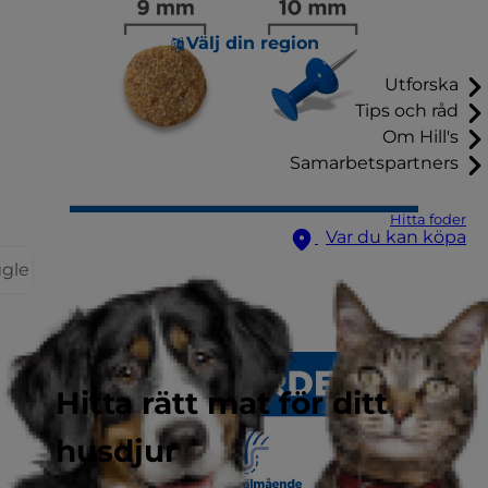
Välj din region
Utforska
Tips och råd
Om Hill's
Samarbetspartners
Hitta foder
Var du kan köpa
ggle
Hitta rätt mat för ditt
husdjur