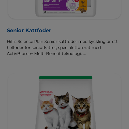
Senior Kattfoder
Hill's Science Plan Senior kattfoder med kyckling är ett
helfoder för seniorkatter, specialutformat med
ActivBiome+ Multi-Benefit teknologi.
Detta foder stödjer ett hälsosamt åldrande under de
senare åren i kattens liv. Innehåller en speciell blandning
av ingredienser som hjälper äldre katter att hålla sig
rörliga, piggare och mer interaktiva.