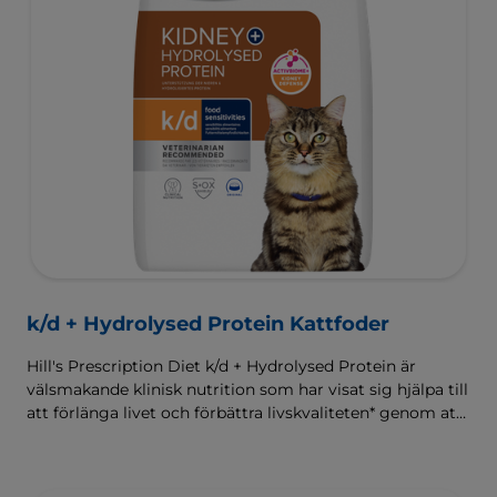
k/d + Hydrolysed Protein Kattfoder
Hill's Prescription Diet k/d + Hydrolysed Protein är
välsmakande klinisk nutrition som har visat sig hjälpa till
att förlänga livet och förbättra livskvaliteten* genom att
hjälpa till att bevara njurfunktionen hos katter som har
diagnostiserats med de vanligaste orsakerna till kroniska
njurproblem, samtidigt som den hjälper till att hantera