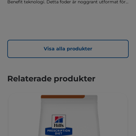
Benefit teknologi. Detta foder är noggrant utformat för
att tillgodose behoven hos kastreradee kattungar, med
kliniskt bevisade antioxidanter och Hill's unika
sammansättning för viktkontroll.
Visa alla produkter
Relaterade produkter