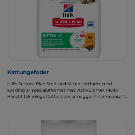
Kattungefoder
Hill's Science Plan Sterilised Kitten kattfoder med
kyckling är specialutformat med ActivBiome+ Multi-
Benefit teknologi. Detta foder är noggrant sammansatt
för kattungars utvecklingsbehov, så att de får en bra
start i livet och växer till sin fulla potential.