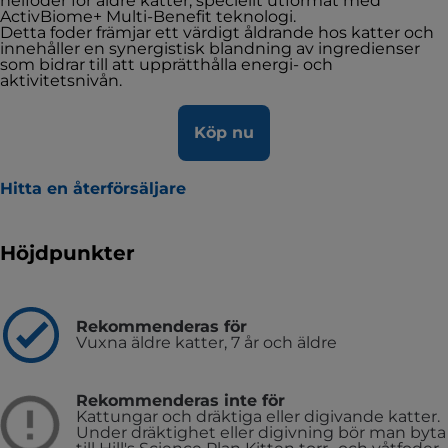
helfoder för äldre katter, speciellt utformat med
ActivBiome+ Multi-Benefit teknologi.
Detta foder främjar ett värdigt åldrande hos katter och
innehåller en synergistisk blandning av ingredienser
som bidrar till att upprätthålla energi- och
aktivitetsnivån.
Köp nu
Hitta en återförsäljare
Höjdpunkter
Rekommenderas för
Vuxna äldre katter, 7 år och äldre
Rekommenderas inte för
Kattungar och dräktiga eller digivande katter.
Under dräktighet eller digivning bör man byta