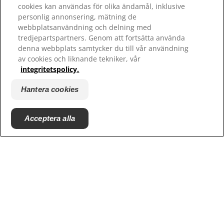
cookies kan användas för olika ändamål, inklusive
personlig annonsering, mätning de
webbplatsanvändning och delning med
tredjepartspartners. Genom att fortsätta använda
denna webbplats samtycker du till vår användning
av cookies och liknande tekniker, vår
integritetspolicy.
Hantera cookies
© 2025 Hill's Pet Nutrition, Inc.
Acceptera alla
All rights reserved.
Såsom det används här, anger det registrerat
varumärke endast i USA; registreringsstatus i andra
geografiska områden kan vara annorlunda. Din
användning av denna webbplats är föremål för våra
villkor.
Villkor & bestämmelser
Juridiskt meddelande
Juridik & integritetspolicy
Hantera cookies