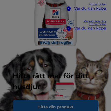
Hitta foder
Var du kan köpa
Registrera dig
Hitta foder
Var du kan köpa
Välj din region
Hitta rätt mat för ditt
husdjur
Hitta din produkt