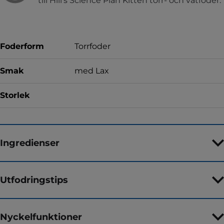
till Hill's Science Plan Kitten torr- och våtfoder.
Foderform
Torrfoder
Smak
med Lax
Storlek
Ingredienser
Utfodringstips
Nyckelfunktioner