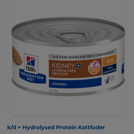
hud- och mag-tarmbesvär orsakade av negativa
foderreaktioner på fodret. Den är sammansatt med Hill's
ActivBiome+ Kidney Defense, en egenutvecklad
blandning av prebiotika som har visat sig främja
tarmens mikrobiom och därmed bidra till att stödja
njurfunktionen.
*hos katter med de vanligaste bakomliggande orsakerna
till kronisk njursjukdom, utan några andra samtidiga
hälsoproblem – Hill’s data on file
k/d + Hydrolysed Protein Kattfoder