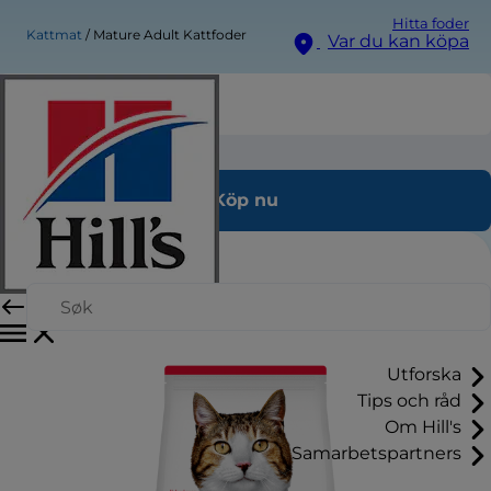
Hitta foder
Kattmat
Mature Adult Kattfoder
Var du kan köpa
Mature Adult Kattfoder
Köp nu
Utforska
Tips och råd
Om Hill's
Samarbetspartners