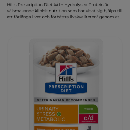
Hill's Prescription Diet k/d + Hydrolysed Protein är
välsmakande klinisk nutrition som har visat sig hjälpa till
att förlänga livet och förbättra livskvaliteten* genom att
hjälpa till att bevara njurfunktionen hos katter som har
diagnostiserats med de vanligaste orsakerna till kroniska
njurproblem, samtidigt som den hjälper till att hantera
hud- och mag-tarmbesvär orsakade av negativa
foderreaktioner på fodret. Det är sammansatt med
ActivBiome+ Kidney Defense, en egenutvecklad
blandning av prebiotika som visat sig ge näring åt
tarmmikrobiomet för at hjälpa till att skydda
njurfunktionen.
*hos katter med de vanligaste bakomliggande orsakerna
till kronisk njursjukdom, utan några andra samtidiga
hälsoproblem – Hill’s data on file