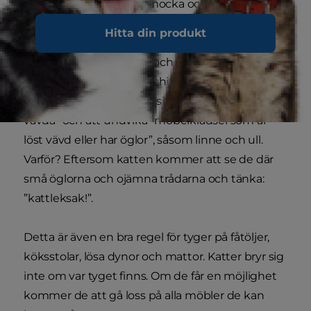
Fuskmaterial som fuskmocka och syntetiska
material betraktas inte längre som omoderna
Hitta din produkt
utan är faktiskt mer populära än någonsin tack
vare nya designtrender och uppdateringar av
själva materialets yta. Architectural Digest ger
kattägare rådet att hålla sig till tyger som är ”tätt
vävda” och att undvika ”möbelklädsel som är
löst vävd eller har öglor”, såsom linne och ull.
Varför? Eftersom katten kommer att se de där
små öglorna och ojämna trådarna och tänka:
”kattleksak!”.
Detta är även en bra regel för tyger på fåtöljer,
köksstolar, lösa dynor och mattor. Katter bryr sig
inte om var tyget finns. Om de får en möjlighet
kommer de att gå loss på alla möbler de kan