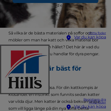
på en ny soffa, ett soffbord eller en bekväm fåtölj.
Men misströsta inte om du vill investera i fina
saker – det finns alternativ.
Så vilka är de bästa materialen på soffor och
Hitta foder
Var du kan köpa
möbler om man har katt och vilka material bör
man undvika helt och hållet? Det här är vad du
behöver veta innan du handlar för dyra pengar.
Vilka soffor är bäst för
kattägare?
Katter är födda att klösa. För din kattkompis är
klösandet en instinkt som funnits sedan katter
Registrera dig
var vilda djur. Men katter är också bekväma djur
Hitta foder
Var du kan köpa
som vill ligga länge på din nya soffa. Detta