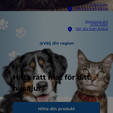
Hitta foder
Var du kan köpa
Registrera dig
Hitta foder
Var du kan köpa
Välj din region
Hitta rätt mat för ditt
husdjur
Du är alltså på väg att möblera ditt hem, men du
Hitta din produkt
är också kattägare och vet vad kattklor kan göra