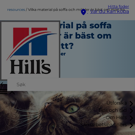
Hitta foder
resources
Vilka material på soffa och möbler är bäst om man har katt?
Var du kan köpa
Vilka material på soffa
och möbler är bäst om
man har katt?
Verktyg och Resurser
Christine O'Brien
|
November 25, 2019
Utforska
Tips och råd
Om Hill's
Samarbetspartners