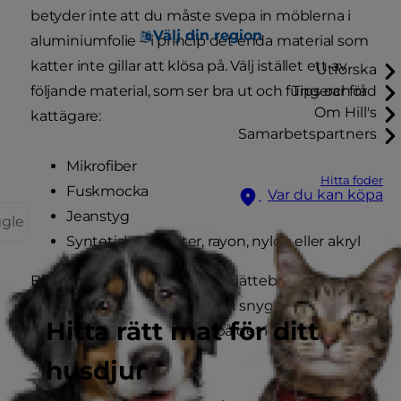
betyder inte att du måste svepa in möblerna i
Välj din region
aluminiumfolie – i princip det enda material som
katter inte gillar att klösa på. Välj istället ett av
Utforska
följande material, som ser bra ut och fungerar för
Tips och råd
Om Hill's
kattägare:
Samarbetspartners
Mikrofiber
Hitta foder
Fuskmocka
Var du kan köpa
Jeanstyg
ggle
Syntetisk polyester, rayon, nylon eller akryl
Bland dessa är mikrofiber ett jättebra val,
eftersom det är bekvämt och snyggt, men ändå
Hitta rätt mat för ditt
hållbart. Om katten klöser på det kan mikrofiber
klara några klösningar.
husdjur