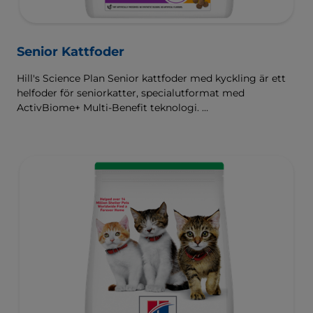
Senior Kattfoder
Hill's Science Plan Senior kattfoder med kyckling är ett
helfoder för seniorkatter, specialutformat med
ActivBiome+ Multi-Benefit teknologi.
Detta foder stödjer ett hälsosamt åldrande under de
senare åren i kattens liv. Innehåller en speciell blandning
av ingredienser som hjälper äldre katter att hålla sig
rörliga, piggare och mer interaktiva.