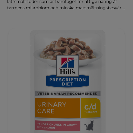
lättsmält foder som är framtaget för att ge näring åt
tarmens mikrobiom och minska matsmältningsbesvär.
Sammansatt med Hill's ActivBiome+ Digestion, en
egenutvecklad blandning av prebiotika som kliniskt har
visat sig snabbt ge näring åt mikrobiomet för att främja
matsmältning och välbefinnande.