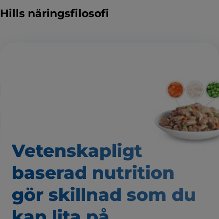
Hills näringsfilosofi
Vetenskapligt
baserad nutrition
gör skillnad som
du
kan lita på