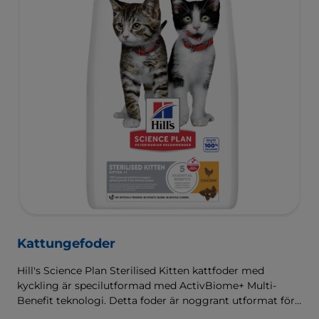
Kattungefoder
Hill's Science Plan Sterilised Kitten kattfoder med
kyckling är specilutformad med ActivBiome+ Multi-
Benefit teknologi. Detta foder är noggrant utformat för
att tillgodose behoven hos kastreradee kattungar, med