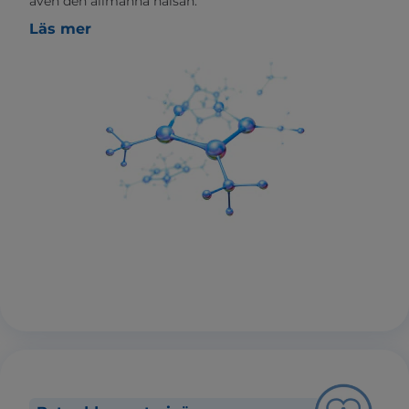
även den allmänna hälsan.
Läs mer