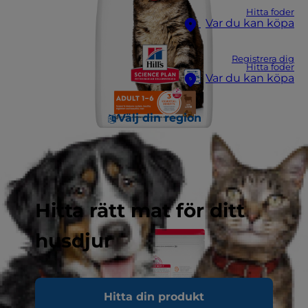
Hitta foder
Var du kan köpa
Registrera dig
Hitta foder
Var du kan köpa
Välj din region
Hitta rätt mat för ditt
husdjur
Hitta din produkt