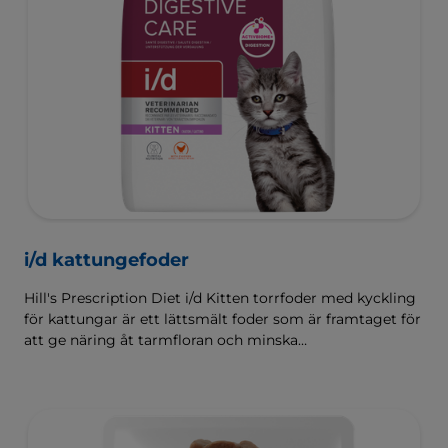
i/d kattungefoder
Hill's Prescription Diet i/d Kitten torrfoder med kyckling
för kattungar är ett lättsmält foder som är framtaget för
att ge näring åt tarmfloran och minska
matsmältningsbesvär. Sammansatt med Hill's
ActivBiome+ Digestion, en egenutvecklad blandning av
prebiotika som kliniskt har visat sig snabbt ge näring åt
tarmfloran för att främja matsmältningen och
välbefinnandet.