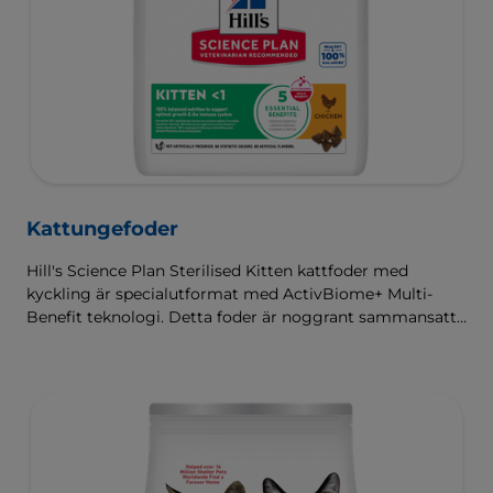
Kattungefoder
Hill's Science Plan Sterilised Kitten kattfoder med
kyckling är specialutformat med ActivBiome+ Multi-
Benefit teknologi. Detta foder är noggrant sammansatt
för kattungars utvecklingsbehov, så att de får en bra
start i livet och växer till sin fulla potential.