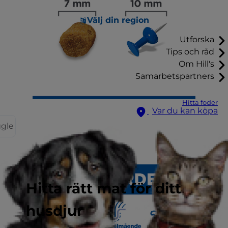
Välj din region
Utforska
Tips och råd
Om Hill's
Samarbetspartners
Hitta foder
Var du kan köpa
ggle
Hitta rätt mat för ditt
husdjur