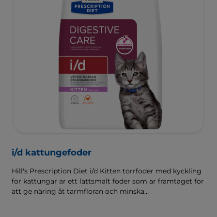
i/d kattungefoder
Hill's Prescription Diet i/d Kitten torrfoder med kyckling
för kattungar är ett lättsmält foder som är framtaget för
att ge näring åt tarmfloran och minska
matsmältningsbesvär. Sammansatt med Hill's
ActivBiome+ Digestion, en egenutvecklad blandning av