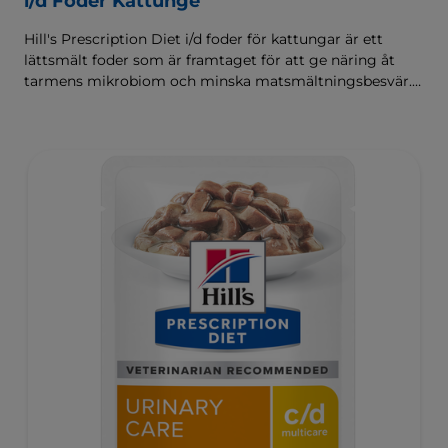
i/d Foder Kattunge
Hill's Prescription Diet i/d foder för kattungar är ett
lättsmält foder som är framtaget för att ge näring åt
tarmens mikrobiom och minska matsmältningsbesvär.
Sammansatt med Hill's ActivBiome+ Digestion, en
egenutvecklad blandning av prebiotika som kliniskt har
visat sig snabbt ge näring åt mikrobiomet för att främja
matsmältning och välbefinnande.