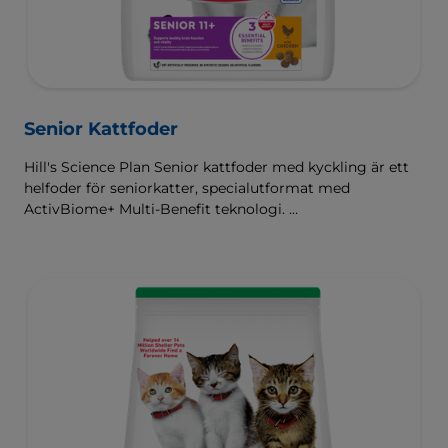
Senior Kattfoder
Hill's Science Plan Senior kattfoder med kyckling är ett
helfoder för seniorkatter, specialutformat med
ActivBiome+ Multi-Benefit teknologi.
Detta foder stödjer ett hälsosamt åldrande under de
senare åren i kattens liv. Innehåller en speciell blandning
av ingredienser som hjälper äldre katter att hålla sig
rörliga, piggare och mer interaktiva.