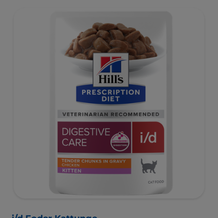
prebiotika som kliniskt har visat sig snabbt ge näring åt
tarmfloran för att främja matsmältningen och
välbefinnandet.