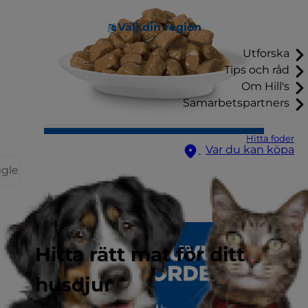
Välj din region
Utforska
Tips och råd
Om Hill's
Samarbetspartners
Hitta foder
Var du kan köpa
ggle
Hitta rätt mat för ditt
husdjur