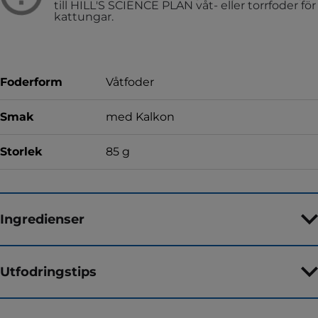
till HILL'S SCIENCE PLAN våt- eller torrfoder för
kattungar.
Foderform
Våtfoder
Smak
med Kalkon
Storlek
85 g
Ingredienser
Utfodringstips