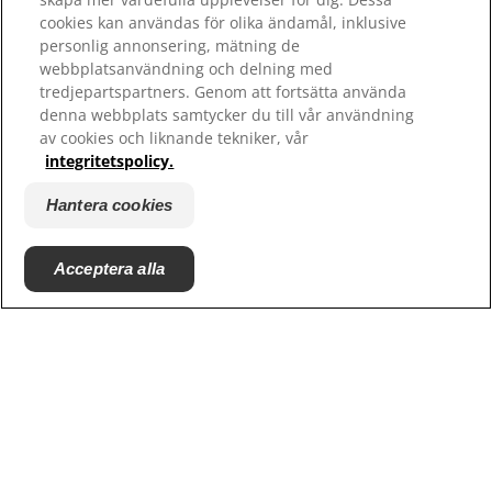
Hill's 100% Nöjdhetsgaranti - konsumenter
cookies kan användas för olika ändamål, inklusive
personlig annonsering, mätning de
webbplatsanvändning och delning med
tredjepartspartners. Genom att fortsätta använda
denna webbplats samtycker du till vår användning
av cookies och liknande tekniker, vår
integritetspolicy.
Hantera cookies
© 2025 Hill's Pet Nutrition, Inc.
Acceptera alla
All rights reserved.
Såsom det används här, anger det registrerat
varumärke endast i USA; registreringsstatus i andra
geografiska områden kan vara annorlunda. Din
användning av denna webbplats är föremål för våra
villkor.
Villkor & bestämmelser
Juridiskt meddelande
Juridik & integritetspolicy
Hantera cookies