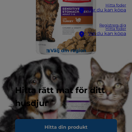
Hitta foder
Var du kan köpa
Registrera dig
Hitta foder
Var du kan köpa
Välj din region
Hitta rätt mat för ditt
husdjur
Hitta din produkt