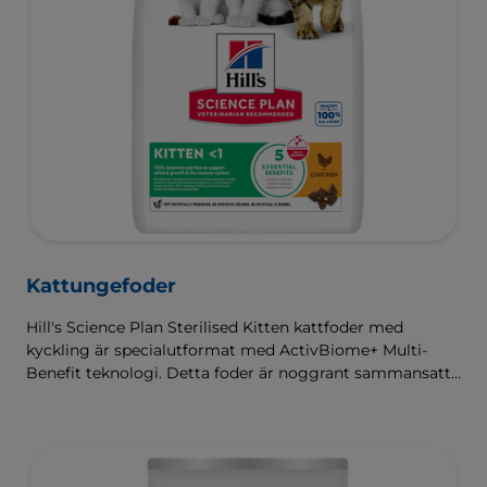
Kattungefoder
Hill's Science Plan Sterilised Kitten kattfoder med
kyckling är specialutformat med ActivBiome+ Multi-
Benefit teknologi. Detta foder är noggrant sammansatt
för kattungars utvecklingsbehov, så att de får en bra
start i livet och växer till sin fulla potential.