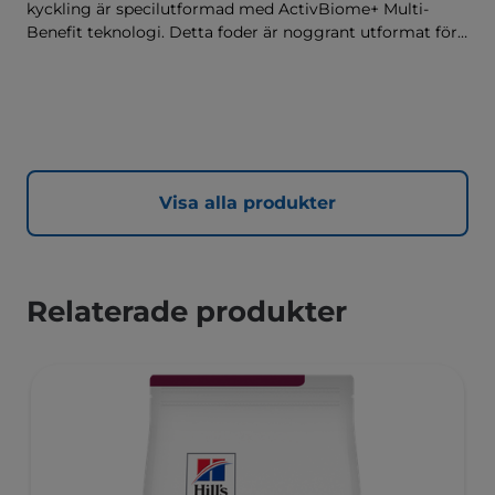
kyckling är specilutformad med ActivBiome+ Multi-
Benefit teknologi. Detta foder är noggrant utformat för
att tillgodose behoven hos kastreradee kattungar, med
kliniskt bevisade antioxidanter och Hill's unika
sammansättning för viktkontroll.
Visa alla produkter
Relaterade produkter