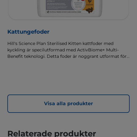
Kattungefoder
Hill's Science Plan Sterilised Kitten kattfoder med
kyckling är specilutformad med ActivBiome+ Multi-
Benefit teknologi. Detta foder är noggrant utformat för
att tillgodose behoven hos kastreradee kattungar, med
kliniskt bevisade antioxidanter och Hill's unika
sammansättning för viktkontroll.
Visa alla produkter
Relaterade produkter