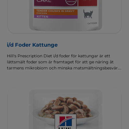
i/d Foder Kattunge
Hill's Prescription Diet i/d foder för kattungar är ett
lättsmält foder som är framtaget för att ge näring åt
tarmens mikrobiom och minska matsmältningsbesvär.
Sammansatt med Hill's ActivBiome+ Digestion, en
egenutvecklad blandning av prebiotika som kliniskt har
visat sig snabbt ge näring åt mikrobiomet för att främja
matsmältning och välbefinnande.