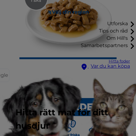
Välj din region
Utforska
Tips och råd
Om Hill's
Samarbetspartners
Hitta foder
Var du kan köpa
ggle
Hitta rätt mat för ditt
husdjur