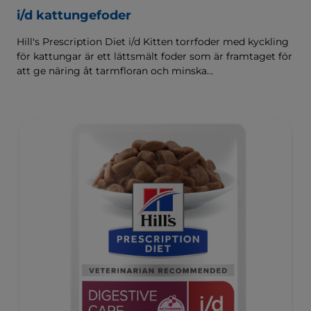
i/d kattungefoder
Hill's Prescription Diet i/d Kitten torrfoder med kyckling
för kattungar är ett lättsmält foder som är framtaget för
att ge näring åt tarmfloran och minska
matsmältningsbesvär. Sammansatt med Hill's
ActivBiome+ Digestion, en egenutvecklad blandning av
prebiotika som kliniskt har visat sig snabbt ge näring åt
tarmfloran för att främja matsmältningen och
välbefinnandet.