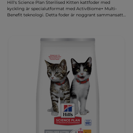
Hill's Science Plan Sterilised Kitten kattfoder med
kyckling är specialutformat med ActivBiome+ Multi-
Benefit teknologi. Detta foder är noggrant sammansatt
för kattungars utvecklingsbehov, så att de får en bra
start i livet och växer till sin fulla potential.