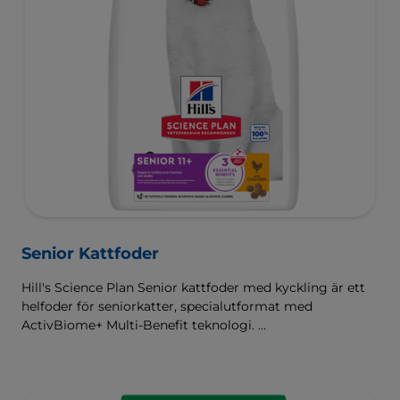
Senior Kattfoder
Hill's Science Plan Senior kattfoder med kyckling är ett
helfoder för seniorkatter, specialutformat med
ActivBiome+ Multi-Benefit teknologi.
Detta foder stödjer ett hälsosamt åldrande under de
senare åren i kattens liv. Innehåller en speciell blandning
av ingredienser som hjälper äldre katter att hålla sig