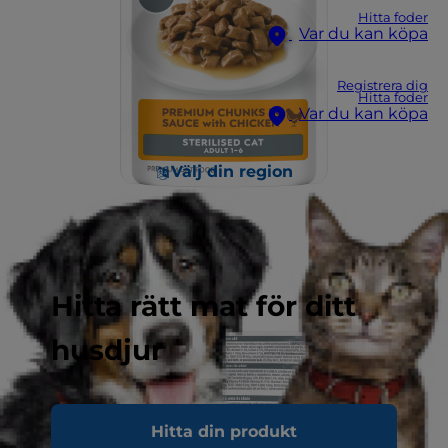
Hitta foder
Var du kan köpa
Registrera dig
Hitta foder
Var du kan köpa
Välj din region
Hitta rätt mat för ditt
husdjur
Hitta din produkt