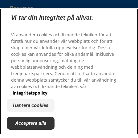
Resurser
Vi tar din integritet på allvar.
Kontakta oss
Webbplatskarta
Vi använder cookies och liknande tekniker för att
förstå hur du använder vår webbplats och för att
Hill's 100% Nöjdhetsgaranti - återförsäljare
skapa mer värdefulla upplevelser för dig. Dessa
Hill's 100% Nöjdhetsgaranti - konsumenter
cookies kan användas för olika ändamål, inklusive
personlig annonsering, mätning de
webbplatsanvändning och delning med
tredjepartspartners. Genom att fortsätta använda
denna webbplats samtycker du till vår användning
av cookies och liknande tekniker, vår
integritetspolicy.
Hantera cookies
© 2025 Hill's Pet Nutrition, Inc.
Acceptera alla
All rights reserved.
Såsom det används här, anger det registrerat
varumärke endast i USA; registreringsstatus i andra