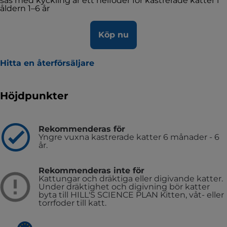
sås med kyckling är ett helfoder för kastrerade katter i
åldern 1–6 år
Köp nu
Hitta en återförsäljare
Höjdpunkter
Rekommenderas för
Yngre vuxna kastrerade katter 6 månader - 6
år.
Rekommenderas inte för
Kattungar och dräktiga eller digivande katter.
Under dräktighet och digivning bör katter
byta till HILL'S SCIENCE PLAN Kitten, våt- eller
torrfoder till katt.