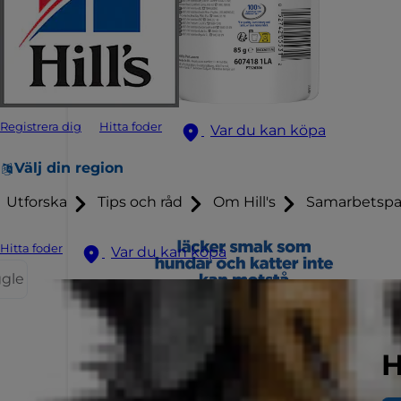
Registrera dig
Hitta foder
Var du kan köpa
Välj din region
Utforska
Tips och råd
Om Hill's
Samarbetspa
Hitta foder
Var du kan köpa
ggle
H