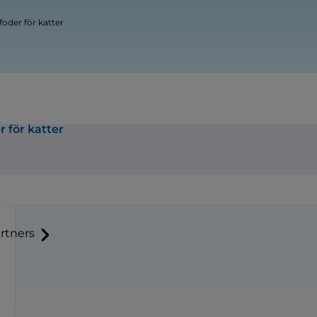
der för katter
 för katter
rtners