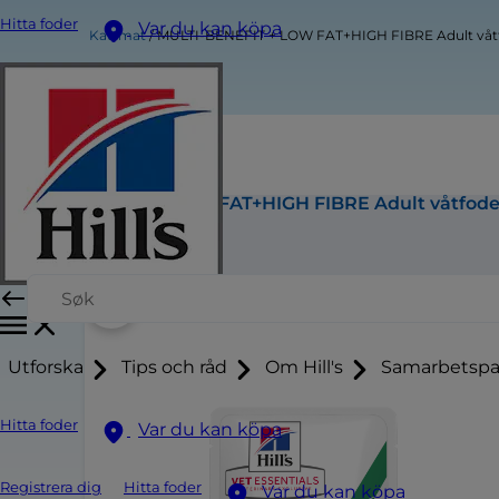
Hitta foder
Var du kan köpa
Kattmat
MULTI-BENEFIT + LOW FAT+HIGH FIBRE Adult våtfo
MULTI-BENEFIT + LOW FAT+HIGH FIBRE Adult våtfoder
Köp nu
Utforska
Tips och råd
Om Hill's
Samarbetspa
Hitta foder
Var du kan köpa
Registrera dig
Hitta foder
Var du kan köpa