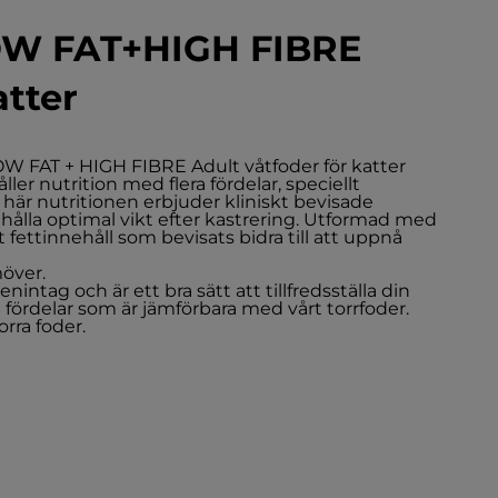
OW FAT+HIGH FIBRE
atter
W FAT + HIGH FIBRE Adult våtfoder för katter
er nutrition med flera fördelar, speciellt
n här nutritionen erbjuder kliniskt bevisade
ehålla optimal vikt efter kastrering. Utformad med
fettinnehåll som bevisats bidra till att uppnå
möver.
enintag och är ett bra sätt att tillfredsställa din
a fördelar som är jämförbara med vårt torrfoder.
rra foder.