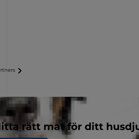
rtners
itta rätt mat för ditt husdj