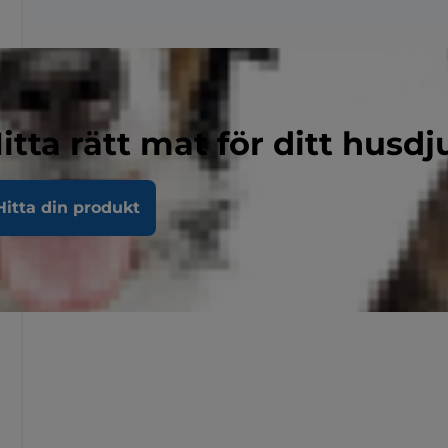
itta rätt mat för ditt husdj
Hitta din produkt