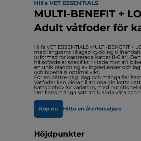
Hill's VET ESSENTIALS
MULTI-BENEFIT + L
Adult våtfoder för k
Hill’s VET ESSENTIALS MULTI-BENEFIT + LO
med långsamt tillagad kyckling tillhandahåll
utformad för kastrerade katter (1-6 år). De
hälsofördelar specifikt riktade mot att bib
en unik blandning av ingredienser och lågt 
och bibehålla optimal vikt.
För en bättre dag idag och många fler fra
Våtfoder kan bidra till att öka din katts vatt
katts behov för variation, med nutritionell
Det finns många sätt att blanda våta och to
Köp nu
Hitta en återförsäljare
Höjdpunkter