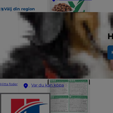
Välj din region
H
Hitta foder
Var du kan köpa