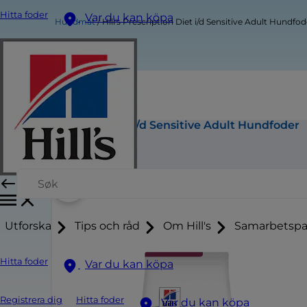
Hitta foder
Var du kan köpa
Hundmat
Hill's Prescription Diet i/d Sensitive Adult Hundfod
Hill's Prescription Diet i/d Sensitive Adult Hundfoder
Köp nu
Utforska
Tips och råd
Om Hill's
Samarbetspa
Hitta foder
Var du kan köpa
Registrera dig
Hitta foder
Var du kan köpa