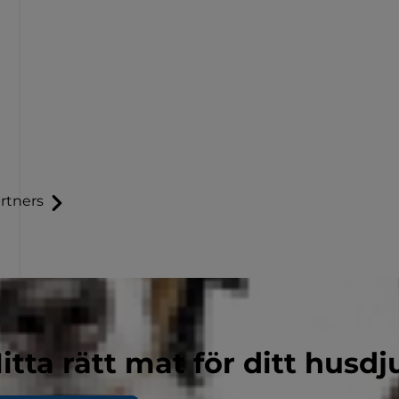
rtners
itta rätt mat för ditt husdj