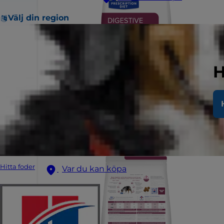
Välj din region
H
Hitta foder
Var du kan köpa