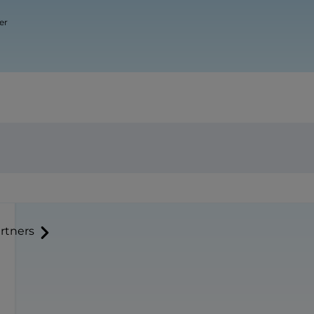
er
rtners