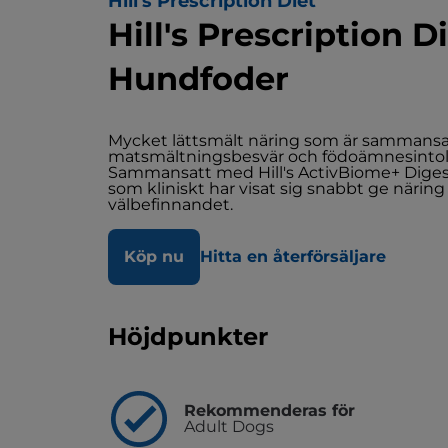
Hill's Prescription Diet
Hill's Prescription D
Hundfoder
Mycket lättsmält näring som är sammansatt
matsmältningsbesvär och födoämnesintol
Sammansatt med Hill's ActivBiome+ Diges
som kliniskt har visat sig snabbt ge närin
välbefinnandet.
Köp nu
Hitta en återförsäljare
Höjdpunkter
Rekommenderas för
Adult Dogs