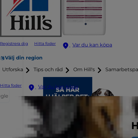
Registrera dig
Hitta foder
Var du kan köpa
Välj din region
Utforska
Tips och råd
Om Hill's
Samarbetspa
Hitta foder
Var du kan köpa
ggle
H