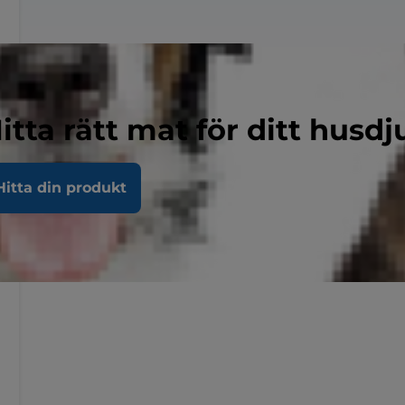
itta rätt mat för ditt husdj
Hitta din produkt