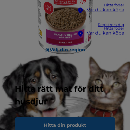
Hitta foder
Var du kan köpa
Registrera dig
Hitta foder
Var du kan köpa
Välj din region
Hitta rätt mat för ditt
husdjur
Hitta din produkt