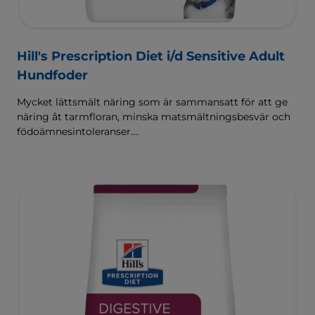
Hill's Prescription Diet i/d Sensitive Adult
Hundfoder
Mycket lättsmält näring som är sammansatt för att ge
näring åt tarmfloran, minska matsmältningsbesvär och
födoämnesintoleranser.
Sammansatt med Hill's ActivBiome+ Digestion, en
egenutvecklad blandning av prebiotika som kliniskt har
visat sig snabbt ge näring åt tarmfloran för att främja
matsmältningen och välbefinnandet.