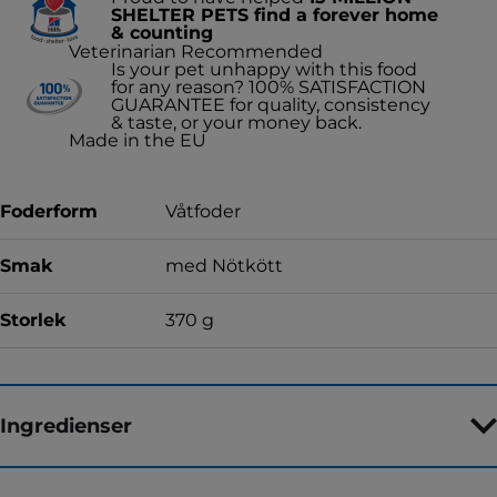
SHELTER PETS find a forever home
& counting
Veterinarian Recommended
Is your pet unhappy with this food
for any reason? 100% SATISFACTION
GUARANTEE for quality, consistency
& taste, or your money back.
Made in the EU
Foderform
Våtfoder
Smak
med Nötkött
Storlek
370 g
Ingredienser