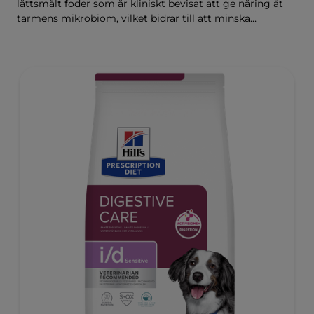
lättsmält foder som är kliniskt bevisat att ge näring åt
tarmens mikrobiom, vilket bidrar till att minska
matsmältningsbesvär. Sammansatt med Hill's
ActivBiome+ Digestion, en egenutvecklad blandning av
prebiotika som kliniskt har visat sig snabbt ge näring åt
mikrobiomet för att främja matsmältning och
välbefinnande.