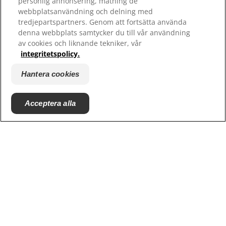
personlig annonsering, mätning de
webbplatsanvändning och delning med
tredjepartspartners. Genom att fortsätta använda
denna webbplats samtycker du till vår användning
av cookies och liknande tekniker, vår
integritetspolicy.
Hantera cookies
© 2025 Hill's Pet Nutrition, Inc.
Acceptera alla
All rights reserved.
Såsom det används här, anger det registrerat
varumärke endast i USA; registreringsstatus i andra
geografiska områden kan vara annorlunda. Din
användning av denna webbplats är föremål för våra
villkor.
Villkor & bestämmelser
Juridiskt meddelande
Juridik & integritetspolicy
Hantera cookies