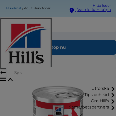
Hitta foder
Hundmat
Adult Hundfoder
Var du kan köpa
Adult Hundfoder
Köp nu
Utforska
Tips och råd
Om Hill's
Samarbetspartners