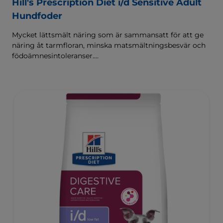
Hill's Prescription Diet i/d Sensitive Adult
Hundfoder
Mycket lättsmält näring som är sammansatt för att ge
näring åt tarmfloran, minska matsmältningsbesvär och
födoämnesintoleranser.
Sammansatt med Hill's ActivBiome+ Digestion, en
egenutvecklad blandning av prebiotika som kliniskt har
visat sig snabbt ge näring åt tarmfloran för att främja
matsmältningen och välbefinnandet.