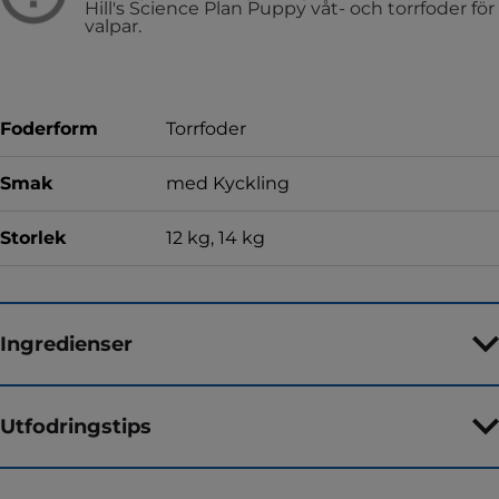
Hill's Science Plan Puppy våt- och torrfoder för
valpar.
Foderform
Torrfoder
Smak
med Kyckling
Storlek
12 kg, 14 kg
Ingredienser
Utfodringstips