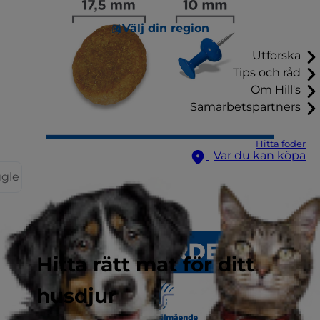
Välj din region
Utforska
Tips och råd
Om Hill's
Samarbetspartners
Hitta foder
Var du kan köpa
ggle
Hitta rätt mat för ditt
husdjur