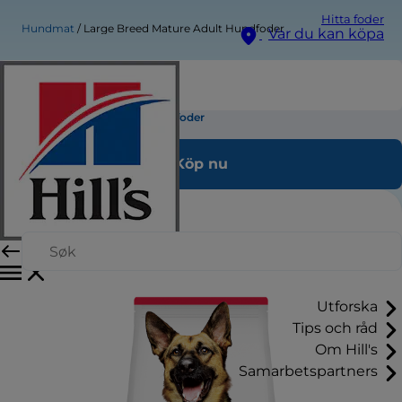
Hitta foder
Hundmat
Large Breed Mature Adult Hundfoder
Var du kan köpa
Large Breed Mature Adult Hundfoder
Köp nu
Utforska
Tips och råd
Om Hill's
Samarbetspartners