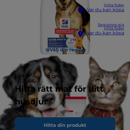
Hitta foder
Var du kan köpa
Registrera dig
Hitta foder
Var du kan köpa
Välj din region
Hitta rätt mat för ditt
husdjur
Hitta din produkt