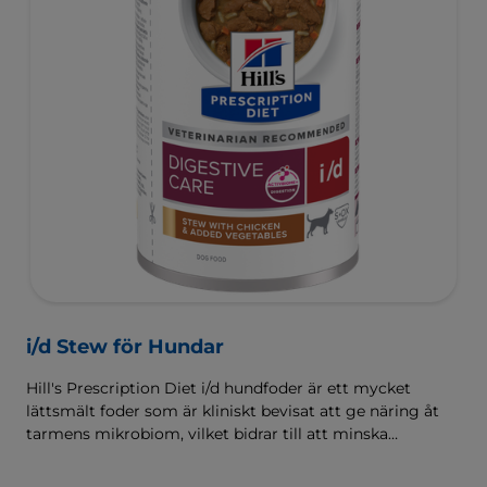
i/d Stew för Hundar
Hill's Prescription Diet i/d hundfoder är ett mycket
lättsmält foder som är kliniskt bevisat att ge näring åt
tarmens mikrobiom, vilket bidrar till att minska
matsmältningsbesvär. Sammansatt med Hill's
ActivBiome+ Digestion, en egenutvecklad blandning av