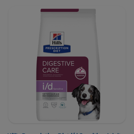
prebiotika som kliniskt har visat sig snabbt ge näring åt
mikrobiomet för att främja matsmältning och
välbefinnande.