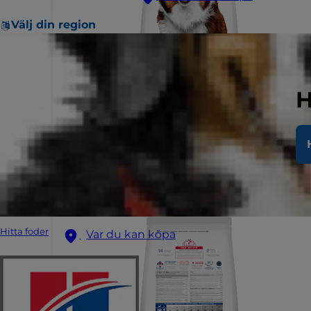
Välj din region
H
Hitta foder
Var du kan köpa