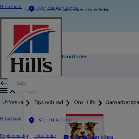
Hitta foder
Var du kan köpa
Hundmat
Medium Mature Adult Hundfoder
Medium Mature Adult Hundfoder
Köp nu
Utforska
Tips och råd
Om Hill's
Samarbetspa
Hitta foder
Var du kan köpa
Registrera dig
Hitta foder
Var du kan köpa