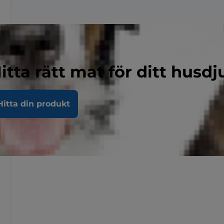
itta rätt mat för ditt husdj
Hitta din produkt