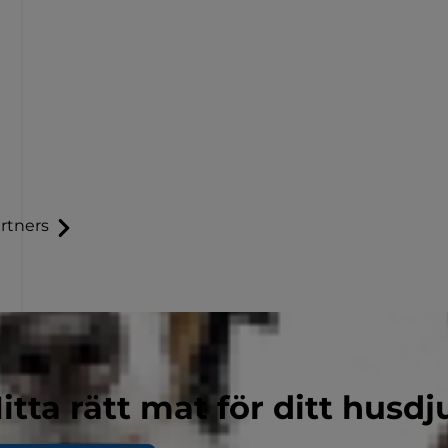
rtners
itta rätt mat för ditt husdj