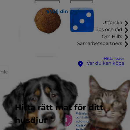
Välj din region
Utforska
Tips och råd
Om Hill's
Samarbetspartners
Hitta foder
Var du kan köpa
ggle
Hitta rätt mat för ditt
husdjur