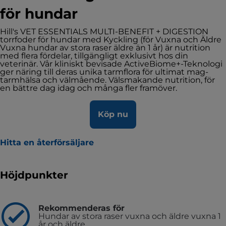
för hundar
Hill's VET ESSENTIALS MULTI-BENEFIT + DIGESTION
torrfoder för hundar med Kyckling (för Vuxna och Äldre
Vuxna hundar av stora raser äldre än 1 år) är nutrition
med flera fördelar, tillgängligt exklusivt hos din
veterinär. Vår kliniskt bevisade ActiveBiome+-Teknologi
ger näring till deras unika tarmflora för ultimat mag-
tarmhälsa och välmående. Välsmakande nutrition, för
en bättre dag idag och många fler framöver.
Köp nu
Hitta en återförsäljare
Höjdpunkter
Rekommenderas för
Hundar av stora raser vuxna och äldre vuxna 1
år och äldre