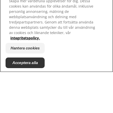
skapa mer värdefulla upplevelser för dig. Dessa
Hill's 100% Nöjdhetsgaranti - konsumenter
cookies kan användas för olika ändamål, inklusive
personlig annonsering, mätning de
webbplatsanvändning och delning med
tredjepartspartners. Genom att fortsätta använda
denna webbplats samtycker du till vår användning
av cookies och liknande tekniker, vår
integritetspolicy.
Hantera cookies
© 2025 Hill's Pet Nutrition, Inc.
Acceptera alla
All rights reserved.
Såsom det används här, anger det registrerat
varumärke endast i USA; registreringsstatus i andra
geografiska områden kan vara annorlunda. Din
användning av denna webbplats är föremål för våra
villkor.
Villkor & bestämmelser
Juridiskt meddelande
Juridik & integritetspolicy
Hantera cookies