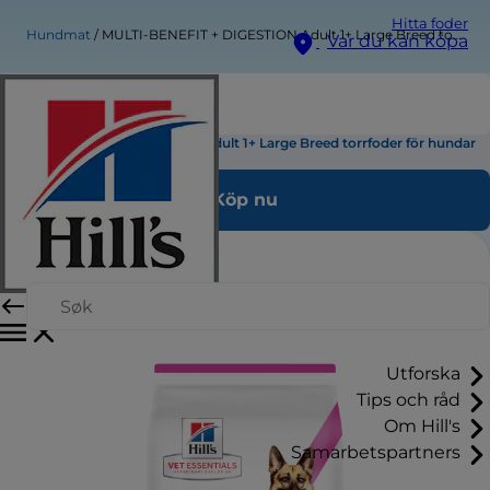
Hitta foder
Hundmat
MULTI-BENEFIT + DIGESTION Adult 1+ Large Breed torrfoder för hundar
Var du kan köpa
MULTI-BENEFIT + DIGESTION Adult 1+ Large Breed torrfoder för hundar
Köp nu
Utforska
Tips och råd
Om Hill's
Samarbetspartners