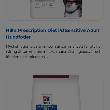
Hill's Prescription Diet i/d Sensitive Adult
Hundfoder
Mycket lättsmält näring som är sammansatt för att ge
näring åt tarmfloran, minska matsmältningsbesvär och
födoämnesintoleranser.
Sammansatt med Hill's ActivBiome+ Digestion, en
egenutvecklad blandning av prebiotika som kliniskt har
visat sig snabbt ge näring åt tarmfloran för att främja
matsmältningen och välbefinnandet.