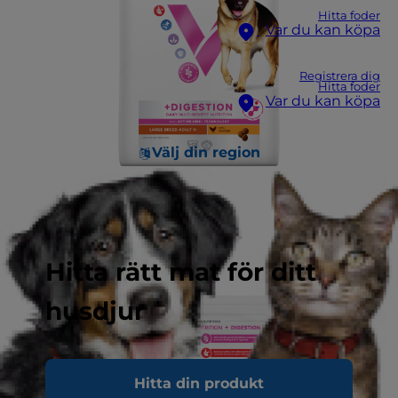
Hitta foder
Var du kan köpa
Registrera dig
Hitta foder
Var du kan köpa
Välj din region
Hitta rätt mat för ditt
husdjur
Hitta din produkt