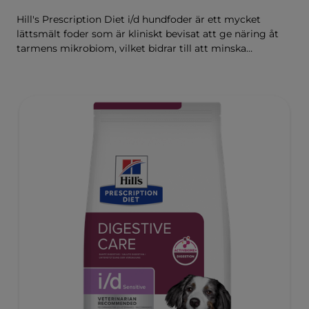
Hill's Prescription Diet i/d hundfoder är ett mycket
lättsmält foder som är kliniskt bevisat att ge näring åt
tarmens mikrobiom, vilket bidrar till att minska
matsmältningsbesvär. Sammansatt med Hill's
ActivBiome+ Digestion, en egenutvecklad blandning av
prebiotika som kliniskt har visat sig snabbt ge näring åt
mikrobiomet för att främja matsmältning och
välbefinnande.