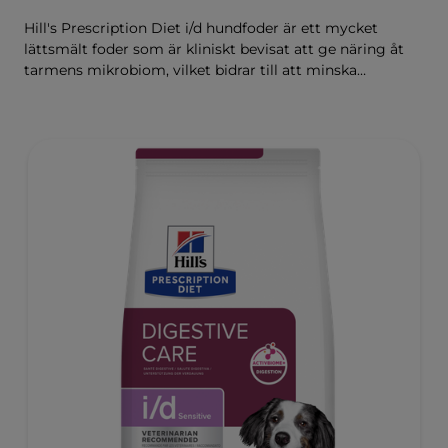
Hill's Prescription Diet i/d hundfoder är ett mycket
lättsmält foder som är kliniskt bevisat att ge näring åt
tarmens mikrobiom, vilket bidrar till att minska
matsmältningsbesvär. Sammansatt med Hill's
ActivBiome+ Digestion, en egenutvecklad blandning av
prebiotika som kliniskt har visat sig snabbt ge näring åt
mikrobiomet för att främja matsmältning och
välbefinnande.