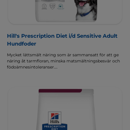
Hill's Prescription Diet i/d Sensitive Adult
Hundfoder
Mycket lättsmält näring som är sammansatt för att ge
näring åt tarmfloran, minska matsmältningsbesvär och
födoämnesintoleranser.
Sammansatt med Hill's ActivBiome+ Digestion, en
egenutvecklad blandning av prebiotika som kliniskt har
visat sig snabbt ge näring åt tarmfloran för att främja
matsmältningen och välbefinnandet.