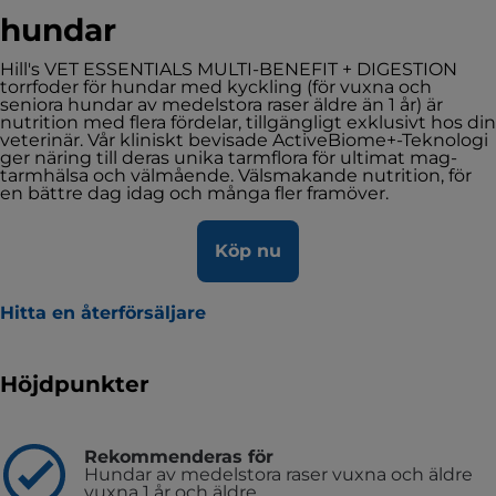
hundar
Hill's VET ESSENTIALS MULTI-BENEFIT + DIGESTION
torrfoder för hundar med kyckling (för vuxna och
seniora hundar av medelstora raser äldre än 1 år) är
nutrition med flera fördelar, tillgängligt exklusivt hos din
veterinär. Vår kliniskt bevisade ActiveBiome+-Teknologi
ger näring till deras unika tarmflora för ultimat mag-
tarmhälsa och välmående. Välsmakande nutrition, för
en bättre dag idag och många fler framöver.
Köp nu
Hitta en återförsäljare
Höjdpunkter
Rekommenderas för
Hundar av medelstora raser vuxna och äldre
vuxna 1 år och äldre