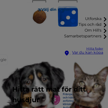
Välj din region
Utforska
Tips och råd
Om Hill's
Samarbetspartners
Hitta foder
Var du kan köpa
ggle
Hitta rätt mat för ditt
husdjur