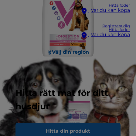
Hitta foder
Var du kan köpa
Registrera dig
Hitta foder
Var du kan köpa
Välj din region
Hitta rätt mat för ditt
husdjur
Hitta din produkt