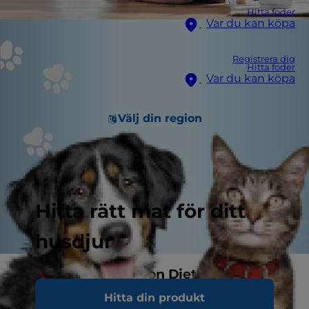
Hitta foder
Var du kan köpa
Registrera dig
Hitta foder
Var du kan köpa
Välj din region
Hitta rätt mat för ditt
husdjur
Köp Prescription Diet våtfoder
Hitta din produkt