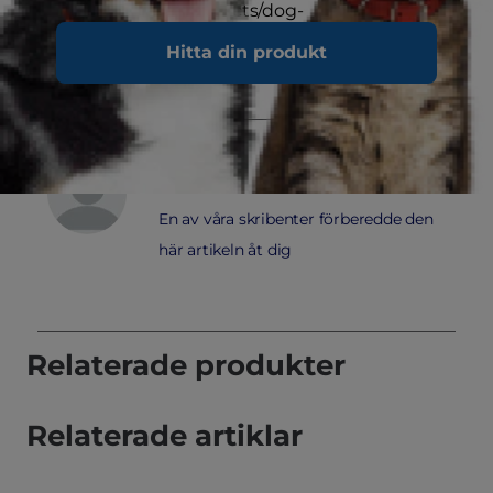
pet/sv_se/home/products/dog-
food.html#pd|canned|Pouch|Stew">
Hund
Hitta din produkt
Skribent
En av våra skribenter förberedde den
här artikeln åt dig
Relaterade produkter
Relaterade artiklar