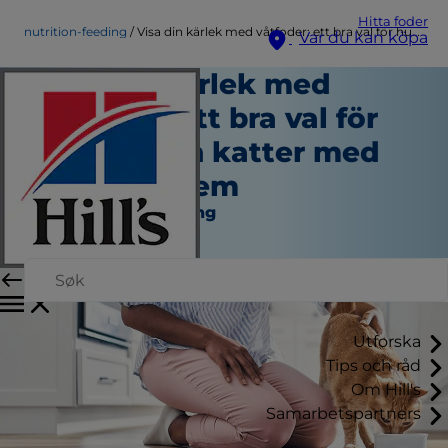
Hitta foder
nutrition-feeding
Visa din kärlek med våtfoder: ett bra val för hundar och katter med hälsoproblem
Var du kan köpa
Visa din kärlek med
våtfoder: ett bra val för
hundar och katter med
hälsoproblem
Näring och Utfodring
Skribent
Utforska
Tips och råd
Om Hill's
Samarbetspartners