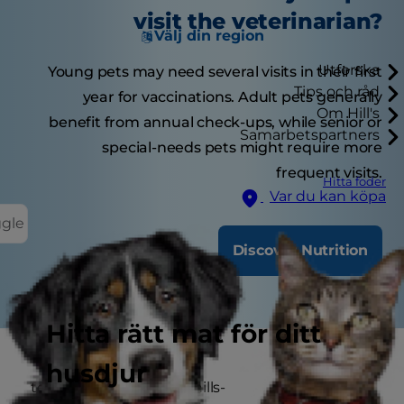
visit the veterinarian?
Välj din region
Utforska
Young pets may need several visits in their first
Tips och råd
year for vaccinations. Adult pets generally
Om Hill's
benefit from annual check-ups, while senior or
Samarbetspartners
special-needs pets might require more
frequent visits.
Hitta foder
Var du kan köpa
ggle
Discover Nutrition
Hitta rätt mat för ditt
husdjur
tent/cp-sites-aem/hills/hills-