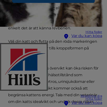
kroppskonditionspoäng) är ett mått som säger
om din katt är idealviktig eller överviktig. Ett sätt
som veterinärer använder för att fastställa din
katts kroppskondition är att kontrollera hur
enkelt det är att känna revbenen.
Hitta foder
Var du kan köpa
Välj din katt och flytta på den röda markeringen
till höger eller vänster tills kroppsformen på
bilden liknar din katt.
Kom ihåg att en katts övervikt kan öka risken för
att utveckla allvarliga hälsotillstånd som
inkluderar diabetes, artros, urinsjukdomar eller
hjärtåkommor. Övervikt kommer också att
begränsa kattens energi. Tala med din veterinär
Registrera dig
Hitta foder
om din katts idealvikt och undvik dessa risker.
Var du kan köpa