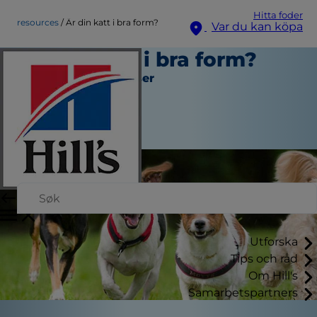
Hitta foder
resources
Är din katt i bra form?
Var du kan köpa
Är din katt i bra form?
Verktyg och Resurser
Skribent
|
September 21, 2015
Utforska
Tips och råd
Om Hill's
Samarbetspartners