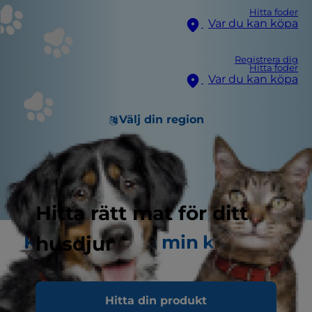
Hitta foder
Var du kan köpa
Registrera dig
Hitta foder
Var du kan köpa
Välj din region
Hitta rätt mat för ditt
Kan jag känna min katts
husdjur
revben?
Body Condition Score (BCS -
Hitta din produkt