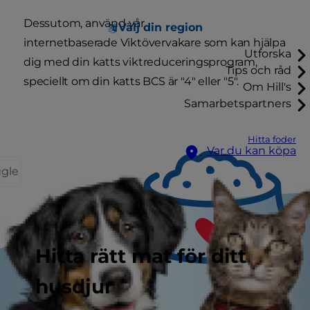
Dessutom, använd vår
Välj din region
internetbaserade Viktövervakare som kan hjälpa
Utforska
dig med din katts viktreduceringsprogram,
Tips och råd
speciellt om din katts BCS är "4" eller "5".
Om Hill's
Samarbetspartners
Hitta foder
Var du kan köpa
ggle
Hitta rätt mat för ditt
husdjur