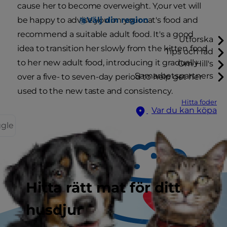
cause her to become overweight. Y,our vet will
Välj din region
be happy to advise you on your cat's food and
recommend a suitable adult food. It's a good
Utforska
idea to transition her slowly from the kitten food
Tips och råd
to her new adult food, introducing it gradually
Om Hill's
Samarbetspartners
over a five- to seven-day period to help get her
used to the new taste and consistency.
Hitta foder
Var du kan köpa
ggle
Hitta rätt mat för ditt
husdjur