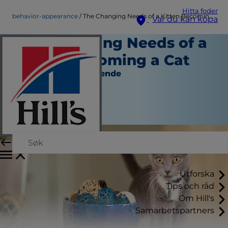
Hitta foder
behavior-appearance
The Changing Needs of a Kitten Becoming a Cat
Var du kan köpa
The Changing Needs of a
Kitten Becoming a Cat
Beteende och Utseende
Skribent
|
September 11, 2015
Utforska
Tips och råd
Om Hill's
Samarbetspartners