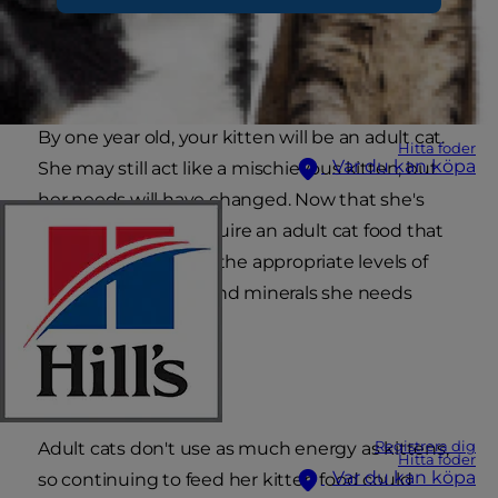
By one year old, your kitten will be an adult cat.
Hitta foder
Var du kan köpa
She may still act like a mischievous kitten, but
her needs will have changed. Now that she's
fully grown, she'll require an adult cat food that
will provide her with the appropriate levels of
nutrients, vitamins and minerals she needs
through adulthood.
Feeding
Registrera dig
Adult cats don't use as much energy as kittens,
Hitta foder
Var du kan köpa
so continuing to feed her kitten food could