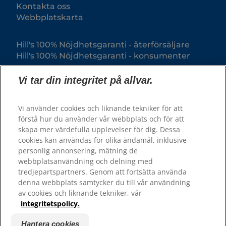
Kontakta oss
Webbplatskarta
Hill's 100% Nöjdhetsgaranti - återförsäljare
Hill's 100% Nöjdhetsgaranti - konsumenter
Vi tar din integritet på allvar.
Vi använder cookies och liknande tekniker för att
förstå hur du använder vår webbplats och för att
skapa mer värdefulla upplevelser för dig. Dessa
cookies kan användas för olika ändamål, inklusive
personlig annonsering, mätning de
webbplatsanvändning och delning med
© 2025 Hill's Pet Nutrition, Inc.
tredjepartspartners. Genom att fortsätta använda
All rights reserved.
denna webbplats samtycker du till vår användning
av cookies och liknande tekniker, vår
Såsom det används här, anger det registrerat
varumärke endast i USA; registreringsstatus i andra
integritetspolicy.
geografiska områden kan vara annorlunda. Din
användning av denna webbplats är föremål för våra
villkor.
Hantera cookies