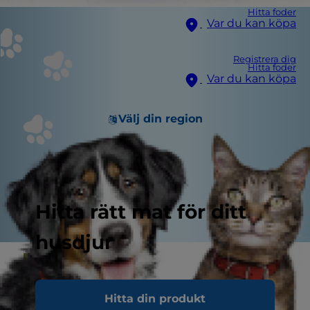
Hitta foder
Var du kan köpa
Registrera dig
Hitta foder
Var du kan köpa
Välj din region
Hitta rätt mat för ditt
husdjur
Hitta din produkt