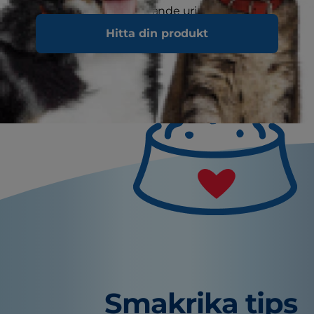
möbler med starkt luktande urin i försök att visa
att dom är "tillgängliga" för hanar.
Hitta din produkt
Smakrika tips