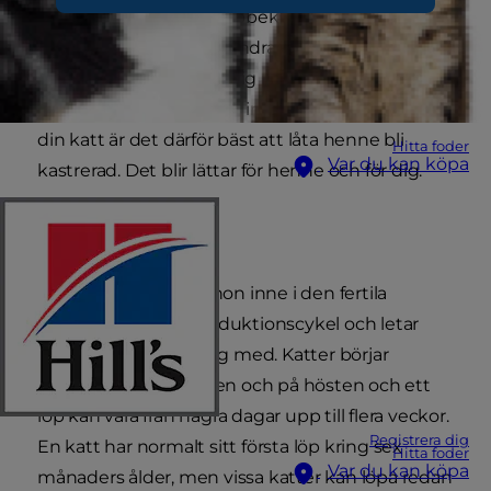
bli en frustrerande och obekväm tid för både dig
och katten. Om hon å andra sidan kan para sig
så behöver du bereda dig på att ta hand om två
kattkullar per år! Om du inte planerar att avla på
din katt är det därför bäst att låta henne bli
Hitta foder
Var du kan köpa
kastrerad. Det blir lättar för henne och för dig.
Fertil
När din katt löper är hon inne i den fertila
perioden av sin reproduktionscykel och letar
efter hanar att para sig med. Katter börjar
vanligtvis löpa på våren och på hösten och ett
löp kan vara från några dagar upp till flera veckor.
Registrera dig
En katt har normalt sitt första löp kring sex
Hitta foder
Var du kan köpa
månaders ålder, men vissa katter kan löpa redan