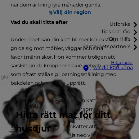
när dom är kring fyra månader gamla.
Välj din region
Vad du skall titta efter
Utforska
Tips och råd
Om Hill's
Under löpet kan din katt bli mer kärleksfull,
Samarbetspartners
gnida sig mot möbler, väggar och sina
favoritmänniskor. Hon kommer troligen att
Hitta foder
särskilt gnida kroppens bakre del och kan allt
Var du kan köpa
som oftast ställa sig i parningsställning med
ggle
bakdelen och svansen upprätt.
Det största problemet med en katt som löper är,
för ägarens del, de ljud. Katter som löper ylar och
Hitta rätt mat för ditt
gnäller högt och ljudligt mest hela tiden i sina
husdjur
försök att locka till sig hankatter att para sig
med. Dom kan även spreja ned väggar och