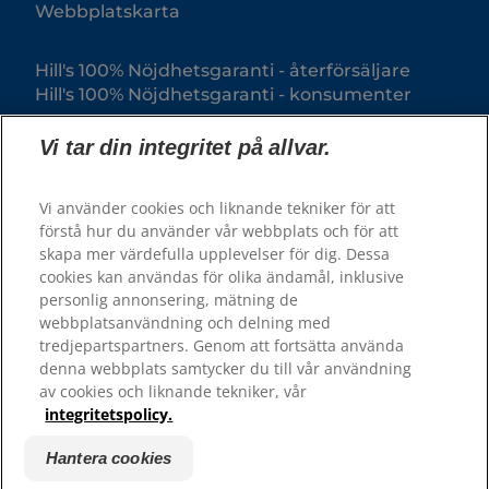
Webbplatskarta
Hill's 100% Nöjdhetsgaranti - återförsäljare
Hill's 100% Nöjdhetsgaranti - konsumenter
Vi tar din integritet på allvar.
Vi använder cookies och liknande tekniker för att
förstå hur du använder vår webbplats och för att
skapa mer värdefulla upplevelser för dig. Dessa
cookies kan användas för olika ändamål, inklusive
personlig annonsering, mätning de
webbplatsanvändning och delning med
© 2025 Hill's Pet Nutrition, Inc.
tredjepartspartners. Genom att fortsätta använda
All rights reserved.
denna webbplats samtycker du till vår användning
av cookies och liknande tekniker, vår
Såsom det används här, anger det registrerat
varumärke endast i USA; registreringsstatus i andra
integritetspolicy.
geografiska områden kan vara annorlunda. Din
användning av denna webbplats är föremål för våra
villkor.
Hantera cookies