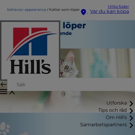
Hitta foder
behavior-appearance
Katter som löper
Var du kan köpa
Katter som löper
Beteende och Utseende
Skribent
Utforska
Tips och råd
Om Hill's
Samarbetspartners