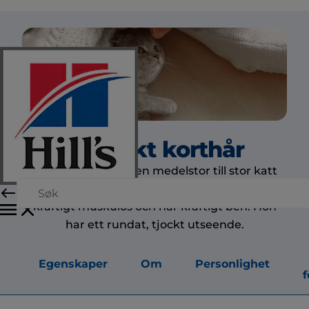
Brittiskt korthår
Brittisk korthår är en medelstor till stor katt
och hon är en mycket kraftfull katt. Hon är
kraftigt muskulös och har kraftigt ben. Hon
har ett rundat, tjockt utseende.
Egenskaper
Om
Personlighet
f