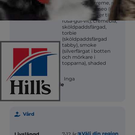
Färg
vit, blå, svart, creme, röd,
brun, silver, cameo (en
färg som går över till
rosa-gul-vit), cremeblå,
sköldpaddsfärgad,
torbie
(sköldpaddsfärgad
tabby), smoke
(silverfärgat i botten
och mörkare i
topparna), shaded
Mindre
Inga
allergiframkallande
Vård
Välj din region
Livslängd
7-12 år.