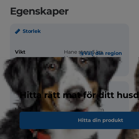
Egenskaper
Storlek
Vikt
Hane stor >5 kg
Välj din region
Hona stor >5 kg
Päls
Hitta rätt mat för ditt husd
Längd
Kort till Medium
Hitta din produkt
Textur
rak