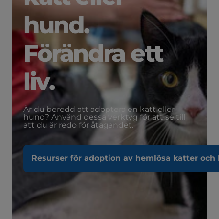
hund.
Förändra ett
liv.
Är du beredd att adoptera en katt eller
hund? Använd dessa verktyg för att se till
att du är redo för åtagandet.
Resurser för adoption av hemlösa katter och