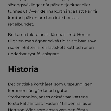
säsongsväxlingar när pälsen tjocknar eller
tunnas ut. Även denna korthåriga katt kan få
knutar i pälsen om hon inte borstas
regelbundet.
Britterna tolererar att lämnas ifred. Hon är
tillgiven men ägnar också tid åt att bara sova
i solen. Britten är en lättskött katt och är en
underbar, tyst följeslagare.
Historia
Det brittiska korthåret, som ursprungligen
kommer från gårdar och gator i
Storbritannien, anses också vara kattens
första kattfantast. "Fadern" till denna ras är
Harrison Wier, som anses vara den första