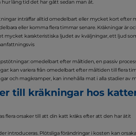
hur lång tid det har gått sedan man åt.
ningar inträffar alltid omedelbart eller mycket kort efter
lbara eller komma flera timmar senare. Kräkningar är ock
t mycket karakteristiska ljudet av kväljningar, ett ljud som
nfattningsvis
pstötningar: omedelbart efter måltiden, en passiv proces
gar: kan variera från omedelbart efter måltiden till flera 
ngar och magkramper, kan innehålla mat i alla stadier av 
r till kräkningar hos katter
s flera orsaker till att din katt kräks efter att den har ätit
der introduceras. Plötsliga förändringar i kosten kan orsak