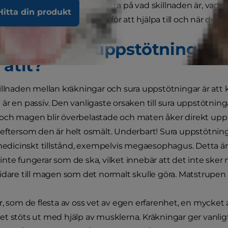
. I den här artikeln ska vi titta på vad skillnaden är, vad
Hitta din produkt
r, vad du kan göra hemma för att hjälpa till och när du bö
n katt sura uppstötningar el
 ätit?
illnaden mellan kräkningar och sura uppstötningar är att
är en passiv. Den vanligaste orsaken till sura uppstötninga
ch magen blir överbelastade och maten åker direkt upp i
eftersom den är helt osmält. Underbart! Sura uppstötning
 medicinskt tillstånd, exempelvis megaesophagus. Detta är e
nte fungerar som de ska, vilket innebär att det inte ske
idare till magen som det normalt skulle göra. Matstrupen 
r, som de flesta av oss vet av egen erfarenhet, en mycket
t stöts ut med hjälp av musklerna. Kräkningar ger vanligt