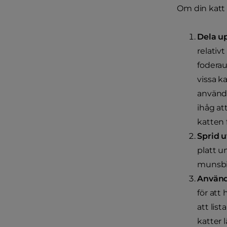
Om din katt ä
Dela u
relativ
fodera
vissa k
användb
ihåg at
katten 
Sprid ut
platt u
munsbi
Använd
för att
att list
katter 