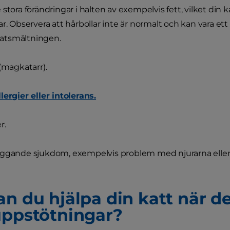
stora förändringar i halten av exempelvis fett, vilket din ka
ar. Observera att hårbollar inte är normalt och kan vara 
tsmältningen.
 (magkatarr).
lergier eller intolerans.
r.
ggande sjukdom, exempelvis problem med njurarna eller 
n du hjälpa din katt när de
uppstötningar?