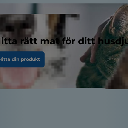
itta rätt mat för ditt husdj
Hitta din produkt