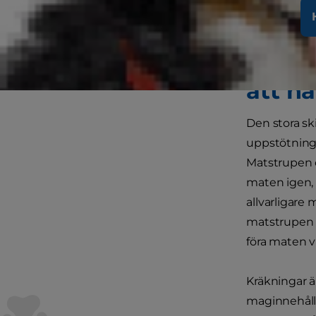
uppstötningar
uppstötninga
Får di
att ha
Den stora sk
uppstötning 
Matstrupen o
maten igen, 
allvarligare
matstrupen i
föra maten v
Kräkningar ä
maginnehålle