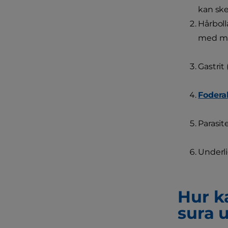
kan ske 
Hårboll
med ma
Gastrit
Foderal
Parasite
Underli
Hur ka
sura 