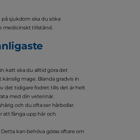
en på sjukdom ska du söka
e medicinskt tillstånd.
anligaste
in katt ska du alltid göra det
 känslig mage. Blanda gradvis in
t tidigare fodret tills det är helt
prata med din veterinär.
hårig och du ofta ser hårbollar.
r att fånga upp hår och
 Detta kan behöva göras oftare om