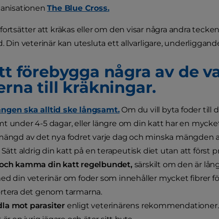
ganisationen
The Blue Cross.
fortsätter att kräkas eller om den visar några andra teck
. Din veterinär kan utesluta ett allvarligare, underliggand
att förebygga några av de v
rna till kräkningar.
ngen ska alltid ske långsamt.
Om du vill byta foder till d
t under 4-5 dagar, eller längre om din katt har en mycket
mängd av det nya fodret varje dag och minska mängden av de
. Sätt aldrig din katt på en terapeutisk diet utan att först 
 och kamma din katt regelbundet,
särskilt om den är lång
ed din veterinär om foder som innehåller mycket fibrer fö
rtera det genom tarmarna.
la mot parasiter
enligt veterinärens rekommendationer.