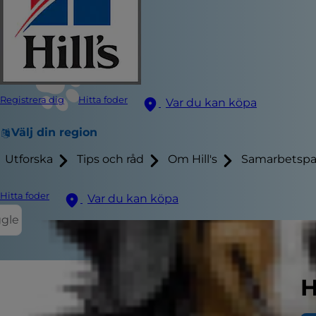
Registrera dig
Hitta foder
Var du kan köpa
Välj din region
Utforska
Tips och råd
Om Hill's
Samarbetspa
Hitta foder
Var du kan köpa
ggle
H
Har du en kat
din katt kräk