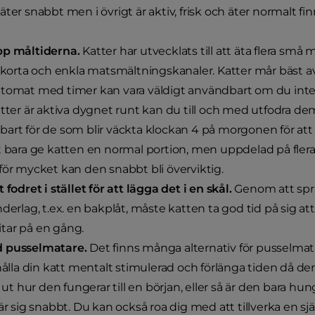
ter snabbt men i övrigt är aktiv, frisk och äter normalt fin
pp måltiderna.
Katter har utvecklats till att äta flera sm
t korta och enkla matsmältningskanaler. Katter mår bäst a
utomat med timer kan vara väldigt användbart om du int
atter är aktiva dygnet runt kan du till och med utfodra dem
art för de som blir väckta klockan 4 på morgonen för att 
t bara ge katten en normal portion, men uppdelad på fler
för mycket kan den snabbt bli överviktig.
 fodret i stället för att lägga det i en skål.
Genom att spri
nderlag, t.ex. en bakplåt, måste katten ta god tid på sig at
tar på en gång.
 pusselmatare.
Det finns många alternativ för pusselmat
 hålla din katt mentalt stimulerad och förlänga tiden då de
a ut hur den fungerar till en början, eller så är den bara hu
lär sig snabbt. Du kan också roa dig med att tillverka en sj