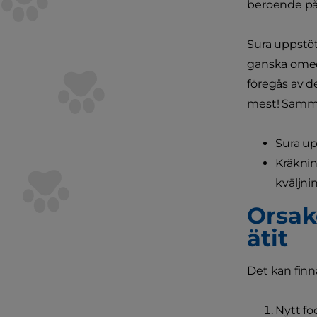
beroende på 
Sura uppstöt
ganska omede
föregås av de
mest! Samma
Sura up
Kräknin
kväljni
Orsake
ätit
Det kan finna
Nytt fo