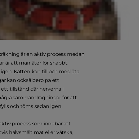
 som kan orsaka kräkningar eller sura
r söka veterinärvård.
ler kräks efter
 kräkning är en aktiv process medan
r är att man äter för snabbt.
gen. Katten kan till och med äta
ar kan också bero på ett
tt tillstånd där nerverna i
r några sammandragningar för att
fylls och töms sedan igen.
 aktiv process som innebär att
vis halvsmält mat eller vätska,