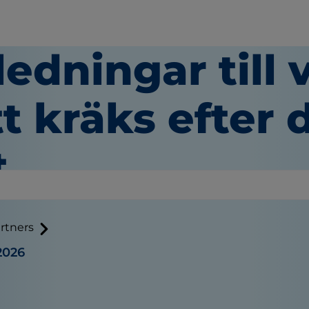
edningar till 
t kräks efter 
t
rtners
 2026