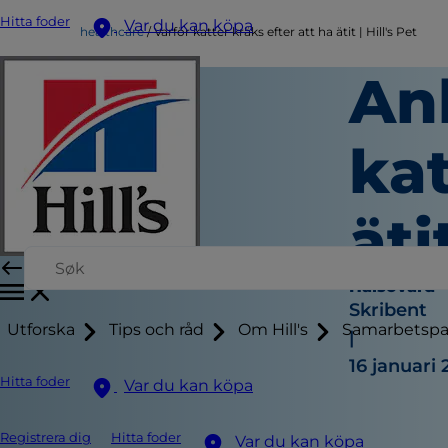
Hitta foder
Var du kan köpa
healthcare
Varför katter kräks efter att ha ätit | Hill's Pet
Anl
kat
äti
Hälsovård
Skribent
Utforska
Tips och råd
Om Hill's
Samarbetspa
|
16 januari
Hitta foder
Var du kan köpa
Registrera dig
Hitta foder
Var du kan köpa