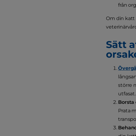
från or
Om din katt 
veterinärvård
Sätt 
orsake
Övergå
långsam
större 
utfasat
Borsta
Prata m
transpo
Behand