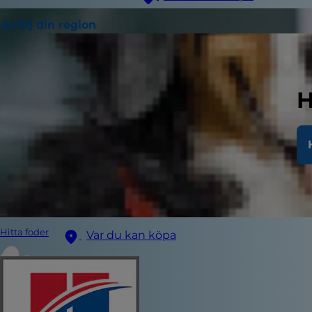
Välj din region
H
Hitta foder
Var du kan köpa