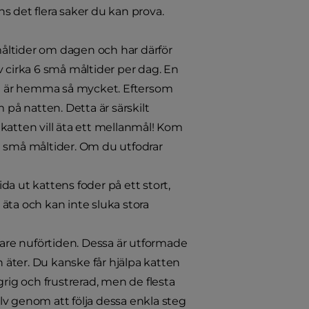
ns det flera saker du kan prova.
å måltider om dagen och har därför
v cirka 6 små måltider per dag. En
e är hemma så mycket. Eftersom
 på natten. Detta är särskilt
katten vill äta ett mellanmål! Kom
a små måltider. Om du utfodrar
da ut kattens foder på ett stort,
t äta och kan inte sluka stora
are nuförtiden. Dessa är utformade
n äter. Du kanske får hjälpa katten
ngrig och frustrerad, men de flesta
älv genom att följa dessa enkla steg