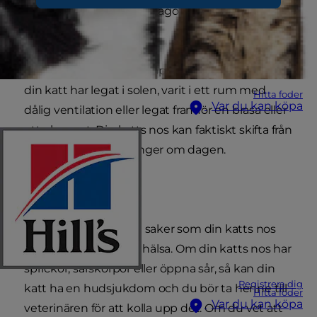
varm nos som inte har något att göra med
kattens hälsa.
En torr nos kan till exempel vara resultatet av att
din katt har legat i solen, varit i ett rum med
Hitta foder
Var du kan köpa
dålig ventilation eller legat framför en brasa eller
ett element. Din katts nos kan faktiskt skifta från
fuktig till torr flera gånger om dagen.
Saker att utesluta
Det finns dock en del saker som din katts nos
kan säga om hennes hälsa. Om din katts nos har
sprickor, sårskorpor eller öppna sår, så kan din
Registrera dig
katt ha en hudsjukdom och du bör ta henne till
Hitta foder
Var du kan köpa
veterinären för att kolla upp det. Om du vet att