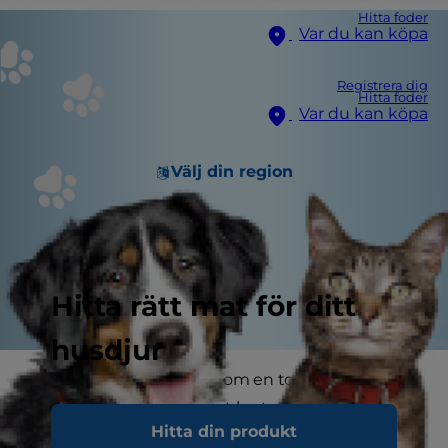
Hitta foder
Var du kan köpa
Registrera dig
Hitta foder
Var du kan köpa
Välj din region
Hitta rätt mat för ditt
husdjur
Oroliga ägare frågar ofta om en torr nos betyder
att katten är sjuk och det korta svaret är nej. Det
Hitta din produkt
finns flera anledningar till att din katt har en torr