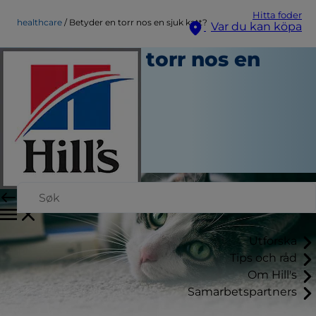
Hitta foder
healthcare
Betyder en torr nos en sjuk katt?
Var du kan köpa
Betyder en torr nos en
sjuk katt?
Hälsovård
Skribent
|
September 21, 2015
Utforska
Tips och råd
Om Hill's
Samarbetspartners