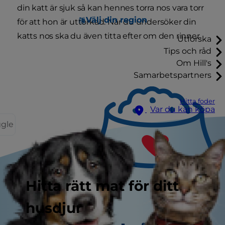
din katt är sjuk så kan hennes torra nos vara torr
Välj din region
för att hon är uttorkad. När du undersöker din
katts nos ska du även titta efter om den rinner.
Utforska
Tips och råd
Om Hill's
Samarbetspartners
Hitta foder
Var du kan köpa
ggle
Hitta rätt mat för ditt
husdjur