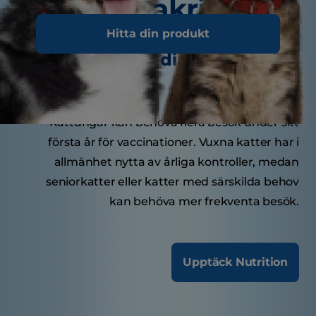
Smakrika tips
Hitta din produkt
Hur ofta ska din katt besöka
veterinären?
Kattungar kan behöva flera besök under sitt
första år för vaccinationer. Vuxna katter har i
allmänhet nytta av årliga kontroller, medan
seniorkatter eller katter med särskilda behov
kan behöva mer frekventa besök.
Upptäck Nutrition