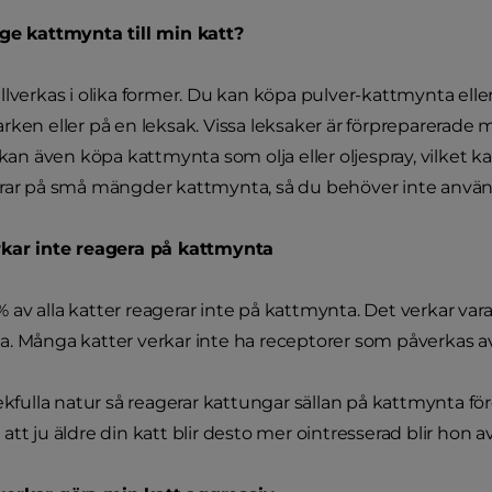
ge kattmynta till min katt?
llverkas i olika former. Du kan köpa pulver-kattmynta el
rken eller på en leksak. Vissa leksaker är förpreparerade
 kan även köpa kattmynta som olja eller oljespray, vilket ka
erar på små mängder kattmynta, så du behöver inte anvä
rkar inte reagera på kattmynta
av alla katter reagerar inte på kattmynta. Det verkar vara
. Många katter verkar inte ha receptorer som påverkas a
lekfulla natur så reagerar kattungar sällan på kattmynta f
att ju äldre din katt blir desto mer ointresserad blir hon 