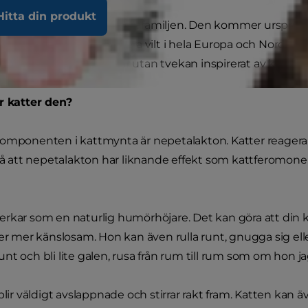
Hitta din produkt
r en perenn växt av myntafamiljen. Den kommer ursprung
rådet men växer numera vilt i hela Europa och Nordam
ttlusta eller kattleka, är utan tvekan inspirerat av katters
r katter den?
omponenten i kattmynta är nepetalakton. Katter reagerar
 på att nepetalakton har liknande effekt som kattferomoner
rkar som en naturlig humörhöjare. Det kan göra att din k
ler mer känslosam. Hon kan även rulla runt, gnugga sig ell
nt och bli lite galen, rusa från rum till rum som om hon j
blir väldigt avslappnade och stirrar rakt fram. Katten kan 