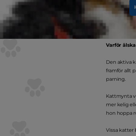
Kattmynta ä
Medelhavsom
kattmynta, ka
Varför älska
Den aktiva k
framför allt
parning.
Kattmynta ve
mer kelig el
hon hoppa ru
Vissa katter 