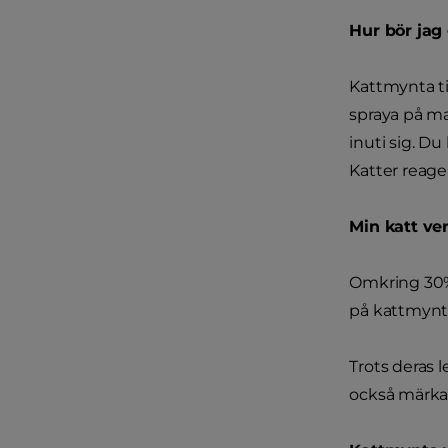
Hur bör jag 
Kattmynta ti
spraya på ma
inuti sig. Du
Katter reag
Min katt ve
Omkring 30% 
på kattmynta
Trots deras 
också märka 