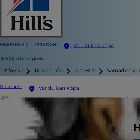
Registrera dig
Hitta foder
Var du kan köpa
Välj din region
Utforska
Tips och råd
Om Hill's
Samarbetspa
Hitta foder
Var du kan köpa
ggle
Katter älska
äter en stor
att hända.
H
Vad är kat