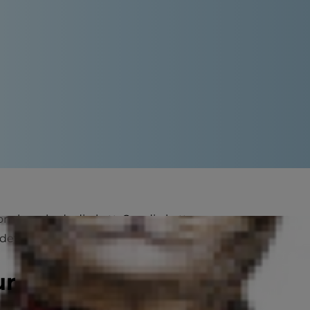
 som kan skada din katt. Om din katt
et är inte troligt att det kommer
ur