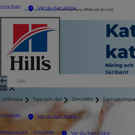
Hitta foder
Var du kan köpa
nutrition-feeding
Kattmyntans effekt på din katt
Ka
kat
Näring och
Skribent
Utforska
Tips och råd
Om Hill's
Samarbetspa
Hitta foder
Var du kan köpa
Registrera dig
Hitta foder
Var du kan köpa