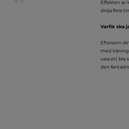
Effekten av 
dröja flera 
Varför ska j
Eftersom din
med träning 
vara ett bra 
den fantastis