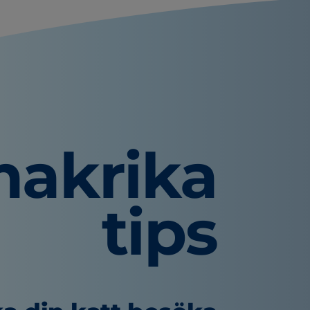
akrika
tips