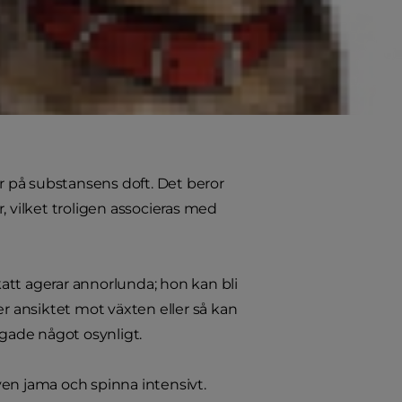
ligen från Nordafrika och
erika. Växtens smeknamn,
 välkända förtjusning i växten.
 på substansens doft. Det beror
, vilket troligen associeras med
att agerar annorlunda; hon kan bli
er ansiktet mot växten eller så kan
agade något osynligt.
även jama och spinna intensivt.