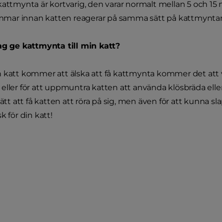
kattmynta är kortvarig, den varar normalt mellan 5 och 15
timmar innan katten reagerar på samma sätt på kattmynta
ag ge kattmynta till min katt?
 katt kommer att älska att få kattmynta kommer det att 
eller för att uppmuntra katten att använda klösbräda elle
sätt att få katten att röra på sig, men även för att kunna s
k för din katt!