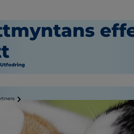
ttmyntans effe
t
 Utfodring
rtners