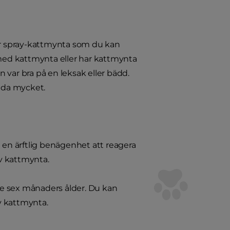
ler spray-kattmynta som du kan
 med kattmynta eller har kattmynta
n var bra på en leksak eller bädd.
nda mycket.
 en ärftlig benägenhet att reagera
v kattmynta.
öre sex månaders ålder. Du kan
av kattmynta.