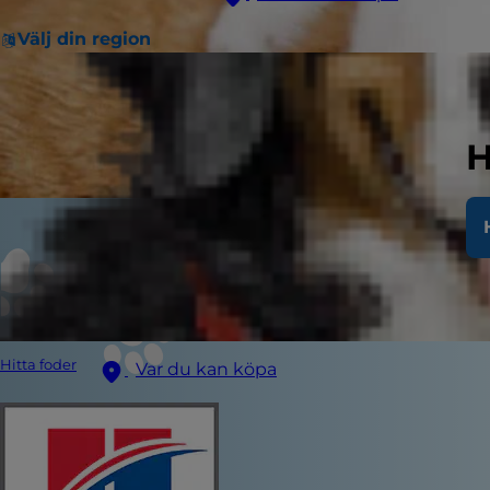
Välj din region
H
Hitta foder
Var du kan köpa