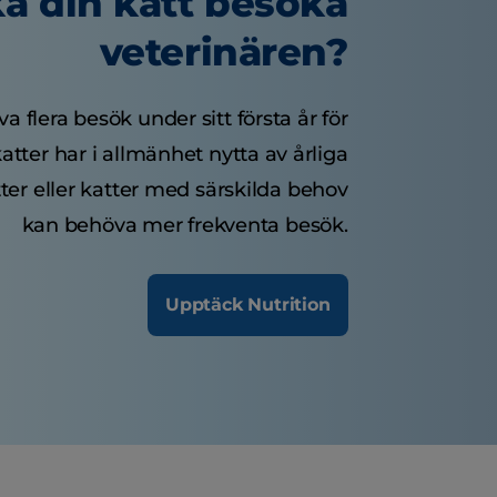
ka din katt besöka
veterinären?
 flera besök under sitt första år för
atter har i allmänhet nytta av årliga
ter eller katter med särskilda behov
kan behöva mer frekventa besök.
Upptäck Nutrition