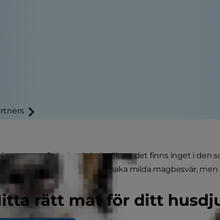
rtners
r kattmynta. Och den är helt säker - det finns inget i den
 mängd kattmynta kan det orsaka milda magbesvär, men d
itta rätt mat för ditt husdj
tmynta?