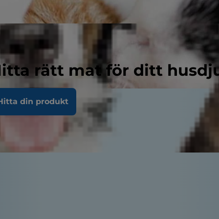
itta rätt mat för ditt husdj
Hitta din produkt