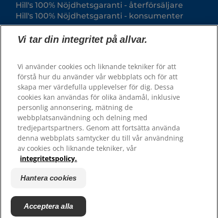
Hill's 100% Nöjdhetsgaranti - återförsäljare
Hill's 100% Nöjdhetsgaranti - konsumenter
Vi tar din integritet på allvar.
Vi använder cookies och liknande tekniker för att
förstå hur du använder vår webbplats och för att
skapa mer värdefulla upplevelser för dig. Dessa
cookies kan användas för olika ändamål, inklusive
personlig annonsering, mätning de
webbplatsanvändning och delning med
© 2025 Hill's Pet Nutrition, Inc.
tredjepartspartners. Genom att fortsätta använda
All rights reserved.
denna webbplats samtycker du till vår användning
av cookies och liknande tekniker, vår
Såsom det används här, anger det registrerat
varumärke endast i USA; registreringsstatus i andra
integritetspolicy.
geografiska områden kan vara annorlunda. Din
användning av denna webbplats är föremål för våra
villkor.
Hantera cookies
Villkor & bestämmelser
Juridiskt meddelande
Juridik & integritetspolicy
Hantera cookies
Acceptera alla