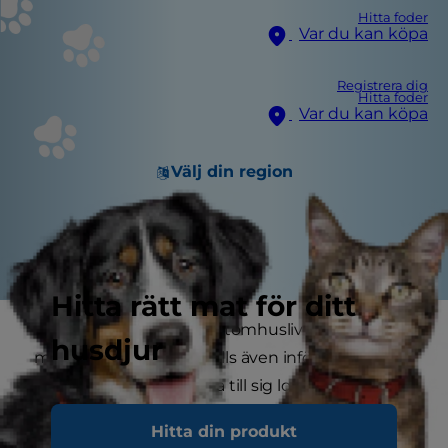
Hitta foder
Var du kan köpa
Registrera dig
Hitta foder
Var du kan köpa
Välj din region
Hitta rätt mat för ditt
Katter med tillgång till utomhusliv upplever en
husdjur
massa roligt men de ställs även inför risker: trafik,
hundar, andra katter, dra till sig loppor eller få
obehagliga sjukdomar… listan är lång. Som du
Hitta din produkt
förstår kan det vara nervöst att släppa ut katten i