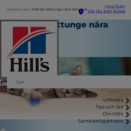
Hitta foder
routine-care
Håll din kattunge nära hemmet
Var du kan köpa
Håll din kattunge nära
hemmet
Rutinvård
Skribent
Utforska
Tips och råd
Om Hill's
Samarbetspartners