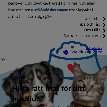
behöver och blivit kastrerad kommer hon eller
Välj din region
han att vara runt 6 månader och mer kapabel
att ta hand om sig själv.
Utforska
Tips och råd
Om Hill's
Samarbetspartners
Hitta foder
Var du kan köpa
ggle
Hitta rätt mat för ditt
husdjur