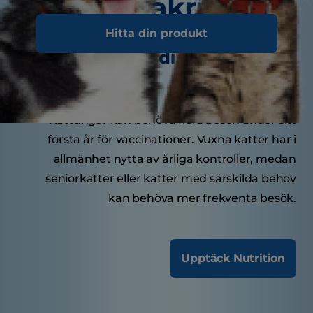
Smakrika tips
Hitta din produkt
Hur ofta ska din katt besöka
veterinären?
Kattungar kan behöva flera besök under sitt
första år för vaccinationer. Vuxna katter har i
allmänhet nytta av årliga kontroller, medan
seniorkatter eller katter med särskilda behov
kan behöva mer frekventa besök.
Upptäck Nutrition