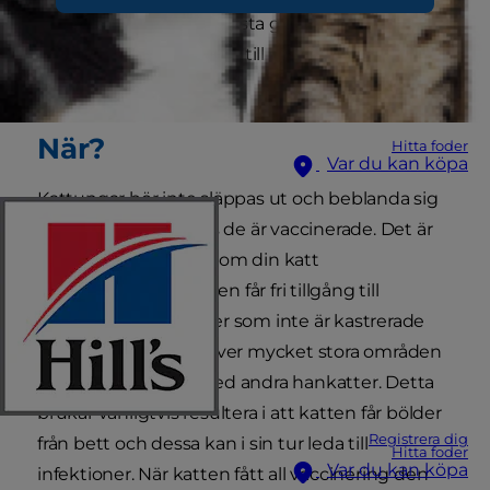
stora vida världen för första gången. Som tur är
finns det åtgärder att ta till så din katt skall gå
säker.
När?
Hitta foder
Var du kan köpa
Kattungar bör inte släppas ut och beblanda sig
med andra katter tills de är vaccinerade. Det är
också mycket bättre om din katt
är steriliserad innan den får fri tillgång till
utomhusliv. Hankatter som inte är kastrerade
tenderar att vandra över mycket stora områden
och hamnar i bråk med andra hankatter. Detta
brukar vanligtvis resultera i att katten får bölder
Registrera dig
från bett och dessa kan i sin tur leda till
Hitta foder
Var du kan köpa
infektioner. När katten fått all vaccinering den