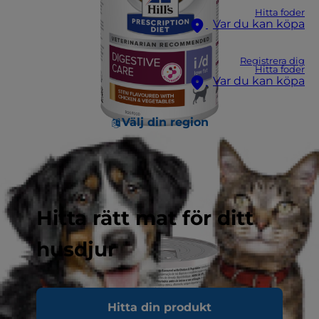
Hitta foder
Var du kan köpa
Registrera dig
Hitta foder
Var du kan köpa
Välj din region
Hitta rätt mat för ditt
husdjur
Hitta din produkt