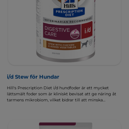
i/d Stew för Hundar
Hill's Prescription Diet i/d hundfoder är ett mycket
lättsmält foder som är kliniskt bevisat att ge näring åt
tarmens mikrobiom, vilket bidrar till att minska
matsmältningsbesvär. Sammansatt med Hill's
ActivBiome+ Digestion, en egenutvecklad blandning av
prebiotika som kliniskt har visat sig snabbt ge näring åt
mikrobiomet för att främja matsmältning och