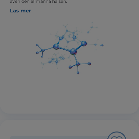
även den allmänna hälsan.
Läs mer