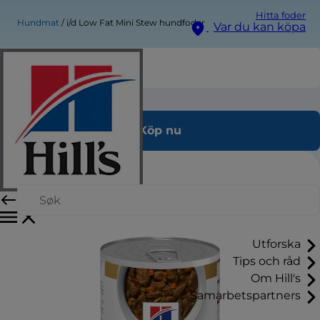
Hitta foder
Hundmat
i/d Low Fat Mini Stew hundfoder
Var du kan köpa
i/d Low Fat Mini Stew hundfoder
Köp nu
Utforska
Tips och råd
Om Hill's
Samarbetspartners