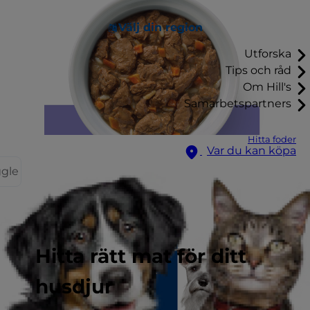
Välj din region
Utforska
Tips och råd
Om Hill's
Samarbetspartners
Hitta foder
Var du kan köpa
ggle
Hitta rätt mat för ditt
husdjur