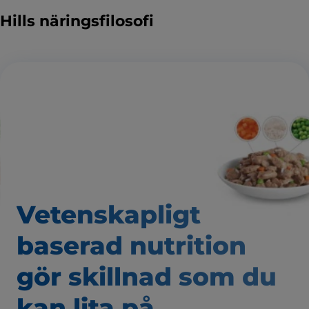
Hills näringsfilosofi
Vetenskapligt
baserad nutrition
gör skillnad som
du
kan lita på