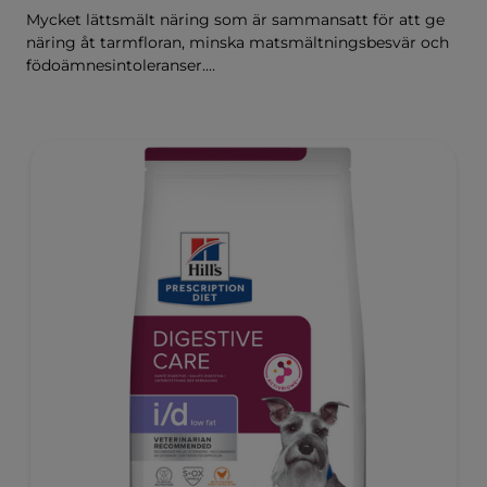
Mycket lättsmält näring som är sammansatt för att ge
näring åt tarmfloran, minska matsmältningsbesvär och
födoämnesintoleranser.
Sammansatt med Hill's ActivBiome+ Digestion, en
egenutvecklad blandning av prebiotika som kliniskt har
visat sig snabbt ge näring åt tarmfloran för att främja
matsmältningen och välbefinnandet.