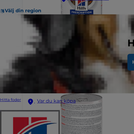
Välj din region
H
Hitta foder
Var du kan köpa