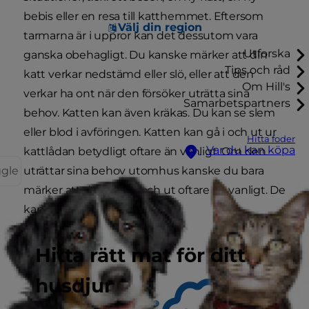
bebis eller en resa till katthemmet. Eftersom
Välj din region
tarmarna är i uppror kan det dessutom vara
Utforska
ganska obehagligt. Du kanske märker att din
Tips och råd
katt verkar nedstämd eller slö, eller att den
Om Hill's
verkar ha ont när den försöker uträtta sina
Samarbetspartners
behov. Katten kan även kräkas. Du kan se slem
eller blod i avföringen. Katten kan gå i och ut ur
Hitta foder
Var du kan köpa
kattlådan betydligt oftare än vanligt. Om den
ggle
uträttar sina behov utomhus kanske du bara
märker att den går in och ut oftare än vanligt. De
kan också sluta äta sin mat.
Hitta rätt mat för ditt
husdjur