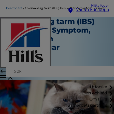
Hitta foder
healthcare
Överkänslig tarm (IBS) hos katter: Symptom, orsaker och behandlingar
Var du kan köpa
Överkänslig tarm (IBS)
hos katter: Symptom,
orsaker och
behandlingar
Hälsovård
Skribent
|
Januari 03, 2024
Utforska
Tips och råd
Om Hill's
Samarbetspartners