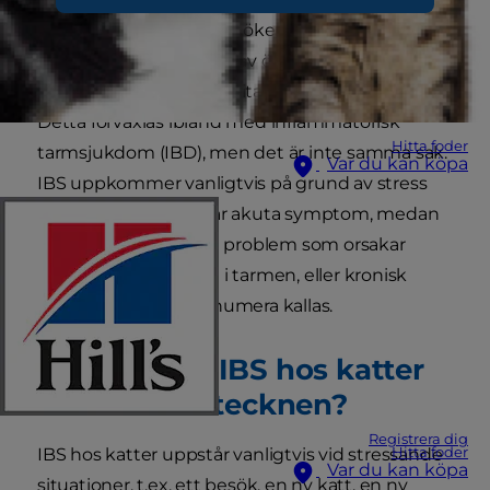
eller smärta när den försöker uträtta sina behov?
I så fall kan din katt lida av överkänslig tarm,
vilket även kallas IBS (Irritable Bowel Syndrome).
Detta förväxlas ibland med inflammatorisk
Hitta foder
tarmsjukdom (IBD), men det är inte samma sak.
Var du kan köpa
IBS uppkommer vanligtvis på grund av stress
hos katter och orsakar akuta symptom, medan
IBD avser en rad olika problem som orsakar
kronisk inflammation i tarmen, eller kronisk
enteropati, som det numera kallas.
Vad orsakar IBS hos katter
och vilka är tecknen?
Registrera dig
Hitta foder
IBS hos katter uppstår vanligtvis vid stressande
Var du kan köpa
situationer, t.ex. ett besök, en ny katt, en ny