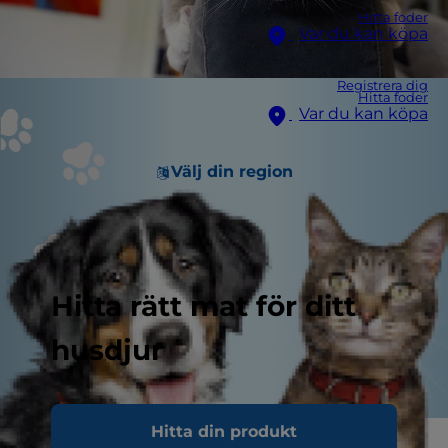
Hitta foder
Var du kan köpa
Registrera dig
Hitta foder
Var du kan köpa
Välj din region
Hitta rätt mat för ditt
husdjur
Hitta din produkt
Lider din katt av tillfälliga anfall av plötslig diarré