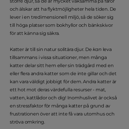
större djur, så de är mycket vaksamma på faror
och älskar att ha flyktmöjligheter hela tiden. De
lever i en tredimensionell miljö, så de söker sig
till höga platser som bokhyllor och bänkskivor
för att känna sig säkra.
Katter är till sin natur solitära djur. De
kan
leva
tillsammans i vissa situationer, men många
katter delar sitt hem eller sin trädgård med en
eller flera andra katter som de inte gillar och det
kan vara väldigt jobbigt för dem. Andra katter är
ett hot mot deras värdefulla resurser - mat,
vatten, kattlådor och dig! Inomhuslivet är också
en stressfaktor för många katter på grund av
frustrationen över att inte få vara utomhus och
ströva omkring.