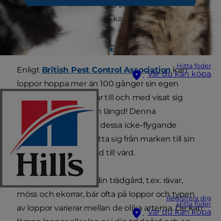
loppor. Läs vidare för att få svar på dessa frågor
och mer information om kattloppor.
Hur fick min katt loppor?
Hitta foder
Enligt
British Pest Control Association
kan
Var du kan köpa
loppor hoppa mer än 100 gånger sin egen
kroppslängd. Vissa har till och med visat sig
hoppa 200 gånger sin längd! Denna
hoppförmåga hjälper dessa icke-flygande
parasiter att lätt förflytta sig från marken till sin
nya värd, eller från värd till värd.
Djur som ofta finns i din trädgård, t.ex. rävar,
möss och ekorrar, bär ofta på loppor och typen
Registrera dig
Hitta foder
av loppor varierar mellan de olika arterna. De kan
Var du kan köpa