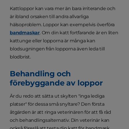
Kattloppor kan vara mer än bara irriterande och
är ibland orsaken till andra allvarliga
hälsoproblem. Loppor kan exempelvis överföra
bandmaskar
. Om din katt fortfarande är en liten
kattunge eller lopporna är många kan
blodsugningen från lopporna även leda till
blodbrist.
Behandling och
förebyggande av loppor
Är du redo att sätta ut skylten "inga lediga
platser" för dessa små snyltare? Den första
åtgärden är att ringa veterinären för att få råd
och behandlingsalternativ. Din veterinär kan
också föreslå att testa din katt för bandmask