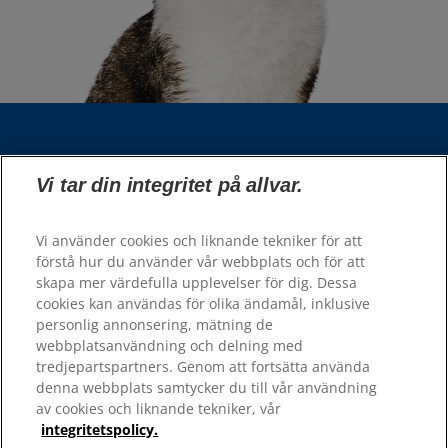
Välj din region
Vi tar din integritet på allvar.
Våra sidor
Vi använder cookies och liknande tekniker för att
Hill’s Vet
förstå hur du använder vår webbplats och för att
Karriär
skapa mer värdefulla upplevelser för dig. Dessa
cookies kan användas för olika ändamål, inklusive
personlig annonsering, mätning de
Resurser
webbplatsanvändning och delning med
tredjepartspartners. Genom att fortsätta använda
Kontakta oss
denna webbplats samtycker du till vår användning
Webbplatskarta
av cookies och liknande tekniker, vår
integritetspolicy.
Hill's 100% Nöjdhetsgaranti - återförsäljare