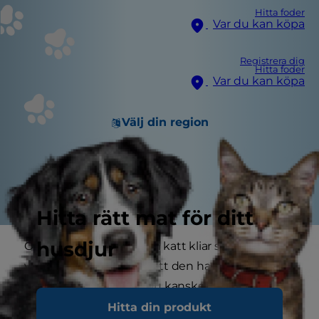
Hitta foder
Var du kan köpa
Registrera dig
Hitta foder
Var du kan köpa
Välj din region
Hitta rätt mat för ditt
husdjur
Om du har märkt att din katt kliar sig mer än
vanligt kan det betyda att den har små parasiter,
så kallade kattloppor. Du kanske undrar hur din
katt blev angripen och hur man blir av med
Hitta din produkt