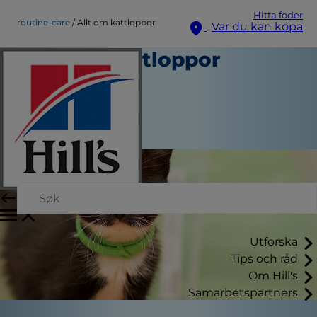
Hitta foder
routine-care
Allt om kattloppor
Var du kan köpa
Allt om kattloppor
Rutinvård
Kara Murphy
|
Maj 31, 2018
Utforska
Tips och råd
Om Hill's
Samarbetspartners