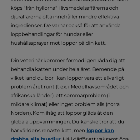
köps "från hyllorna" i livsmedelsaffärerna och
djuraffärerna ofta innehåller mindre effektiva
ingredienser. De varnar också för att använda
loppbehandlingar för hundar eller
hushållssprayer mot loppor på din katt.
Din veterinär kommer förmodligen råda dig att
behandla katten under hela året. Beroende på
vilket land du bor i kan loppor vara ett allvarligt
problem året runt (t.ex. i Medelhavsområdet och
afrikanska länder), ett sommarproblem (i
mildare klimat) eller inget problem alls (norra
Norden). Kom ihåg att loppor gläds åt den
globala uppvärmningen. Du kanske tror att du
har världens renaste katt, men
loppor kan
drabba alla husdjur
. Håll därför ett vaksamt öga