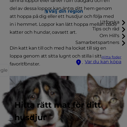
lämna loppor eller larver i din trädgård och en
del av dessa loppor kan äntra ditt hem genom
Välj din region
att hoppa på dig eller ett husdjur och följa med
Utforska
in i hemmet. Loppor kan lätt hoppa mellan både
Tips och råd
katter och hundar, oavsett art.
Om Hill's
Samarbetspartners
Din katt kan till och med ha lockat till sig en
loppa genom att sitta lugnt och stilla i sitt
Hitta foder
Var du kan köpa
favoritfönster.
ggle
Hitta rätt mat för ditt
husdjur