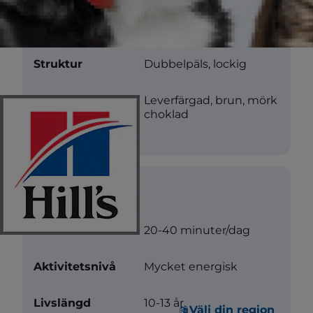
Längd
Medium
Struktur
Dubbelpäls, lockig
Färg
Leverfärgad, brun, mörk
choklad
Vård
Motion
20-40 minuter/dag
Aktivitetsnivå
Mycket energisk
Livslängd
10-13 år.
Välj din region