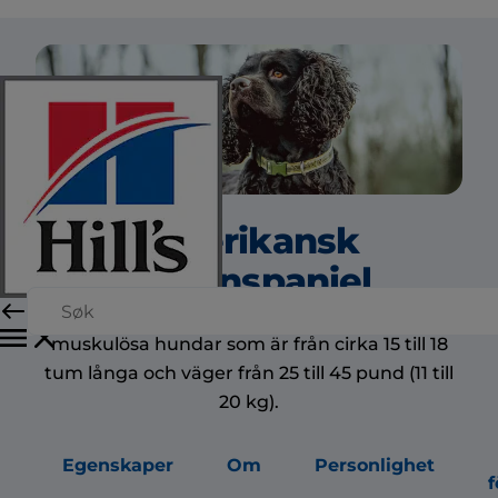
Amerikansk
vattenspaniel
Amerikanska vattenspaniels är medelstora,
muskulösa hundar som är från cirka 15 till 18
tum långa och väger från 25 till 45 pund (11 till
20 kg).
Egenskaper
Om
Personlighet
f