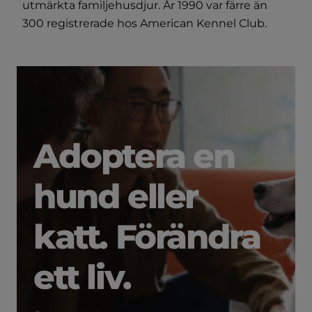
utmärkta familjehusdjur. År 1990 var färre än
300 registrerade hos American Kennel Club.
Adoptera en
hund eller
katt. Förändra
ett liv.