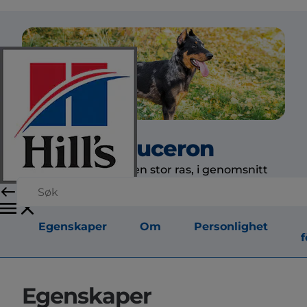
Beauceron
Beauceronen är en stor ras, i genomsnitt
mellan 25 och 28 tum lång.
Egenskaper
Om
Personlighet
f
Egenskaper