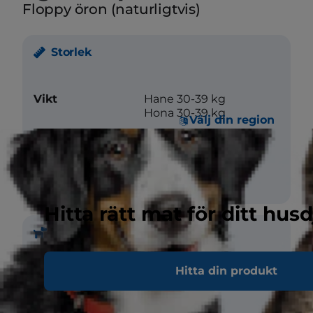
Floppy öron (naturligtvis)
Storlek
Vikt
Hane 30-39 kg
Hona 30-39 kg
Välj din region
Mankhöjd
Hane 69 cm
Hona 66 cm
Hitta rätt mat för ditt husd
Päls
Hitta din produkt
Längd
Kort