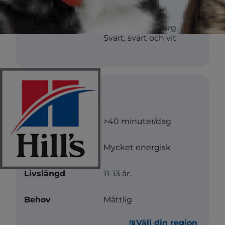
Struktur
Slät
Färg
Svart med tanfärg.
Svart, svart och vit
Vård
Motion
>40 minuter/dag
Aktivitetsnivå
Mycket energisk
Livslängd
11-13 år.
Behov
Måttlig
Välj din region