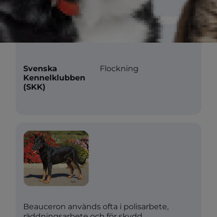
Erkännande av hundklubbar
Svenska
Flockning
Kennelklubben
(SKK)
Beauceron används ofta i polisarbete,
räddningsarbete och för skydd.