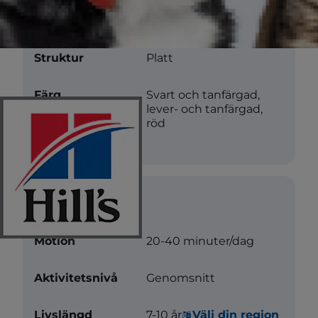
Längd
Kort
Struktur
Platt
Färg
Svart och tanfärgad,
lever- och tanfärgad,
röd
Vård
Motion
20-40 minuter/dag
Aktivitetsnivå
Genomsnitt
Livslängd
7-10 år.
Välj din region