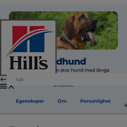
Blodhund
Blodhunden är en stor hund med långa
hängande öron och rynkig hud, särskilt i
ansiktet.
Egenskaper
Om
Personlighet
f