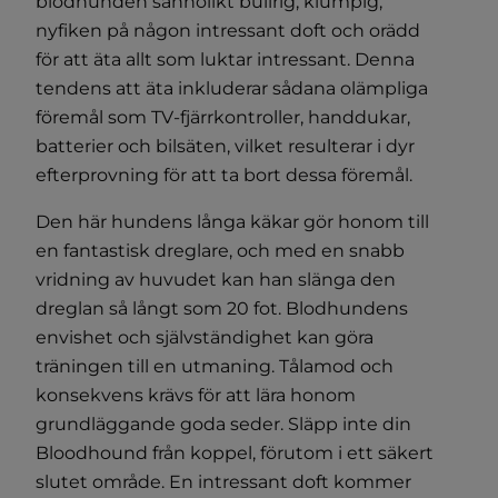
blodhunden sannolikt bullrig, klumpig,
nyfiken på någon intressant doft och orädd
för att äta allt som luktar intressant. Denna
tendens att äta inkluderar sådana olämpliga
föremål som TV-fjärrkontroller, handdukar,
batterier och bilsäten, vilket resulterar i dyr
efterprovning för att ta bort dessa föremål.
Den här hundens långa käkar gör honom till
en fantastisk dreglare, och med en snabb
vridning av huvudet kan han slänga den
dreglan så långt som 20 fot. Blodhundens
envishet och självständighet kan göra
träningen till en utmaning. Tålamod och
konsekvens krävs för att lära honom
grundläggande goda seder. Släpp inte din
Bloodhound från koppel, förutom i ett säkert
slutet område. En intressant doft kommer