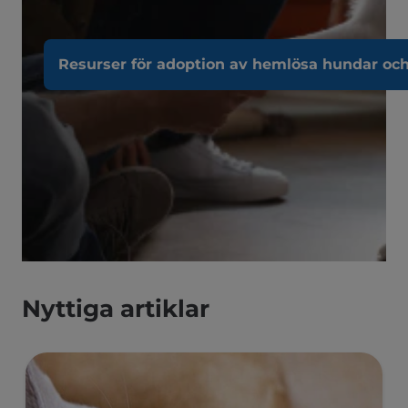
Resurser för adoption av hemlösa hundar och
Nyttiga artiklar