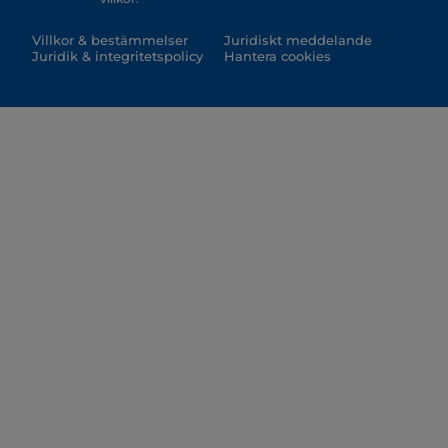
Villkor & bestämmelser
Juridiskt meddelande
Juridik & integritetspolicy
Hantera cookies