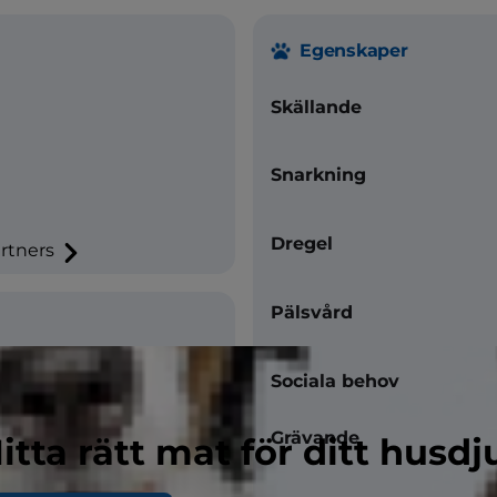
Egenskaper
Skällande
Snarkning
Dregel
rtners
Pälsvård
Sociala behov
Grävande
itta rätt mat för ditt husdj