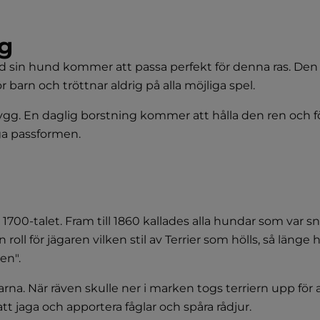
ig
 med sin hund kommer att passa perfekt för denna ras. Den
 barn och tröttnar aldrig på alla möjliga spel.
 snygg. En daglig borstning kommer att hålla den ren och 
iga passformen.
 1700-talet. Fram till 1860 kallades alla hundar som var sn
en roll för jägaren vilken stil av Terrier som hölls, så läng
en".
rna. När räven skulle ner i marken togs terriern upp för a
att jaga och apportera fåglar och spåra rådjur.