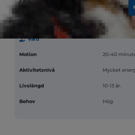
Färg
Vitt bör var
pälsvårdsbe
Vård
Motion
20-40 minut
Aktivitetsnivå
Mycket ener
Livslängd
10-13 år.
Behov
Hög