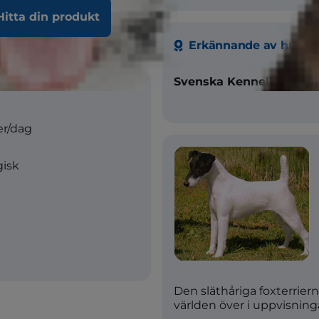
a dominant Allmänt
hov
Hitta din produkt
Erkännande av hundk
Svenska Kennelklubben
er/dag
gisk
Den släthåriga foxterriern
världen över i uppvisninga