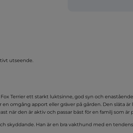
aktivt utseende.
Fox Terrier ett starkt luktsinne, god syn och enastående 
ar en omgång apport eller gräver på gården. Den släta är
ligast när den är aktiv och passar bäst för en familj som är
n och skyddande. Han är en bra vakthund med en tendens a