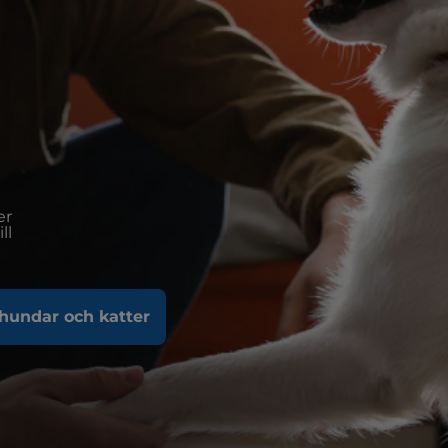
er
ll
hundar och katter