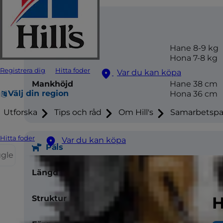
Storlek
Vikt
Hane 8-9 kg
Hona 7-8 kg
Registrera dig
Hitta foder
Var du kan köpa
Mankhöjd
Hane 38 cm
Välj din region
Hona 36 cm
Utforska
Tips och råd
Om Hill's
Samarbetspa
Hitta foder
Var du kan köpa
Päls
ggle
Längd
Medium
H
Struktur
Sträv