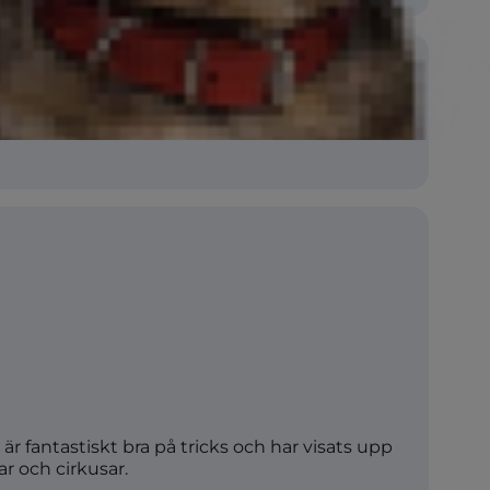
lubbar
 (SKK)
Terrier
 är fantastiskt bra på tricks och har visats upp
r och cirkusar.