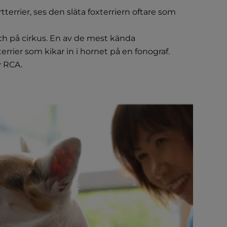
errier, ses den släta foxterriern oftare som
och på cirkus. En av de mest kända
errier som kikar in i hornet på en fonograf.
v RCA.