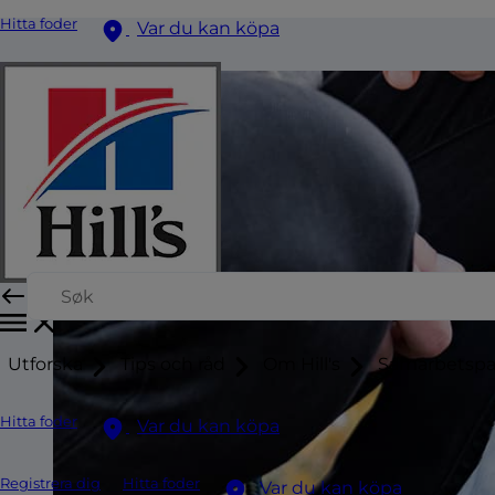
Hitta foder
Var du kan köpa
Utforska
Tips och råd
Om Hill's
Samarbetspa
Hitta foder
Var du kan köpa
Registrera dig
Hitta foder
Var du kan köpa