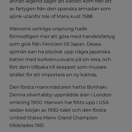
annan legend säger att katten kom från ett
av fartygen från den spanska armadan som
sjönk utanför Isle of Mans kust 1588.
Manxens verkliga ursprung hade
förmodligen mer att göra med handelsfartyg
som gick från Fenicien till Japan. Dessa
sjömän kan ha plockat upp några japanska
katter med korkskruvsvans på sin resa, och
fört dem tillbaka till skeppet som musare
istället för att importera en ny kattras.
Den första manxmästaren hette Bonhaki.
Denna silvertabby uppnådde äran i London
omkring 1900. Manxen har fötts upp i USA
sedan början av 1930-talet och den första
United States Manx Grand Champion
tilldelades 1951.