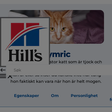
Cymric
Cymric är en medelstor katt som är tjock och
kraftigt benbenad. Cymric kan verka större än
hon är eller så inser du kanske inte hur tung
hon faktiskt kan vara när hon är helt mogen.
Egenskaper
Om
Personlighet
f