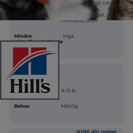
Färg
vit, blå, svart, röd, creme,
silver,
sköldpaddsfärgad,
cremeblå, brun
Mindre
Inga
allergiframkallande
Vård
Livslängd
9-13 år.
Behov
Måttlig
Välj din region