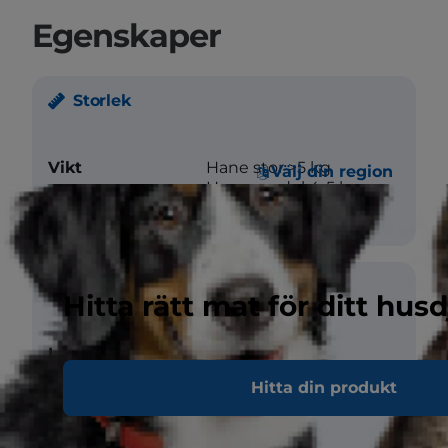
Egenskaper
Storlek
Vikt
Hane stor >5 kg
Välj din region
Hona medel 4-5 kg
Päls
Hitta rätt mat för ditt husd
Längd
Lång
Hitta din produkt
Textur
rak