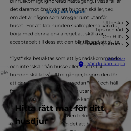
blir fullkomligt ignorerad nästa gång. I vissa fall är
det däremot önskvärt att hunden skäller, t.ex.
Välj din region
om det är någon som smyger runt utanför
Utforska
huset . För att lära hunden skällreglerna kan du
Tips och råd
börja med denna enkla regel: att skälla är
Om Hill's
acceptabelt till dess att den blir tillsagd att sluta.
Samarbetspartners
"Tyst" ska betraktas som ett lydnadskommando
Hitta foder
Var du kan köpa
och inte "skäll" från husse eller matte. Låt
ggle
hunden skälla två till tre gånger, beröm den för
att den har larmat, och säg sedan "tyst" och håll
fram en hundgodis. Hunden slutar skälla
omedelbart eftersom den inte kan nosa
Hitta rätt mat för ditt
samtidigt som den skäller, och efter några
sekunder kan du ge hunden belöningen. Öka
husdjur
gradvis tidsintervallet från det att hunden slutar