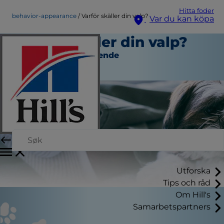
Hitta foder
behavior-appearance
Varför skäller din valp?
Var du kan köpa
Varför skäller din valp?
Beteende och Utseende
Skribent
Utforska
Tips och råd
Om Hill's
Samarbetspartners