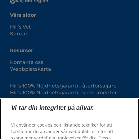
Välj din region
Våra sidor
Hill’s Vet
Karriär
Resurser
Kontakta oss
Webbplatskarta
Hill's 100% Nöjdhetsgaranti - återförsäljare
Hill's 100% Nöjdhetsgaranti - konsumenter
Vi tar din integritet på allvar.
Vi använder cookies och liknande tekniker för att
förstå hur du använder vår webbplats och för att
skapa mer värdefulla upplevelser för dig. Dessa