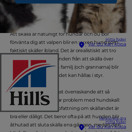
Att skälla är naturligt för hundar och du bör
Hitta foder
förvänta dig att valpen blir en vuxen hund som
Var du kan köpa
faktiskt skäller ibland. Det är orealistiskt att tro
att du kan stoppa hunden från att skälla över
huvudtaget, men din familj (och grannarna) blir
nog glada om skällandet kan hållas i styr.
"
"Tyst!"
Det är knappast överraskande att så
många hundägare har problem med hundskall:
hundar har ingen uppfattning om skällandet är
bra eller dåligt. Det beror ofta på att hunden blir
Registrera dig
Hitta foder
åthutad att sluta skälla ena gången, medan den
Var du kan köpa