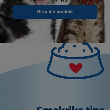
skälla fram till belöningen. Då kan du lära
hunden att inte skälla i två minuter på bara ett
Hitta din produkt
enda träningspass, se klicker-träning.