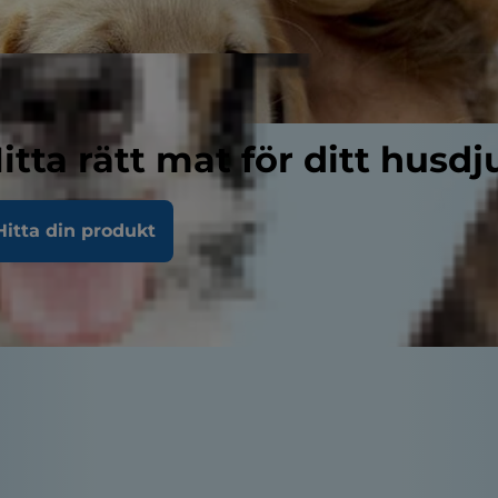
itta rätt mat för ditt husdj
Hitta din produkt