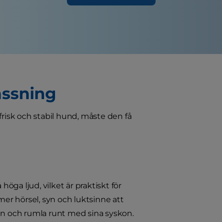
passning
 frisk och stabil hund, måste den få
öga ljud, vilket är praktiskt för
mer hörsel, syn och luktsinne att
sen och rumla runt med sina syskon.