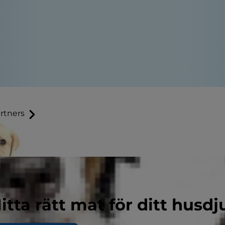
rtners
itta rätt mat för ditt husdj