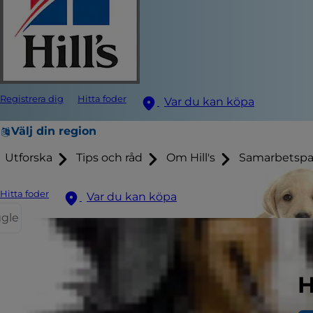
Registrera dig
Hitta foder
Var du kan köpa
Välj din region
Utforska
Tips och råd
Om Hill's
Samarbetspa
Hitta foder
Var du kan köpa
ggle
H