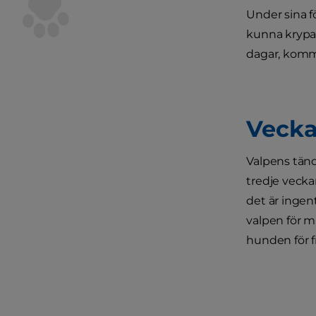
Under sina f
kunna krypa 
dagar, komm
Vecka
Valpens tänd
tredje vecka
det är ingen
valpen för m
hunden för f