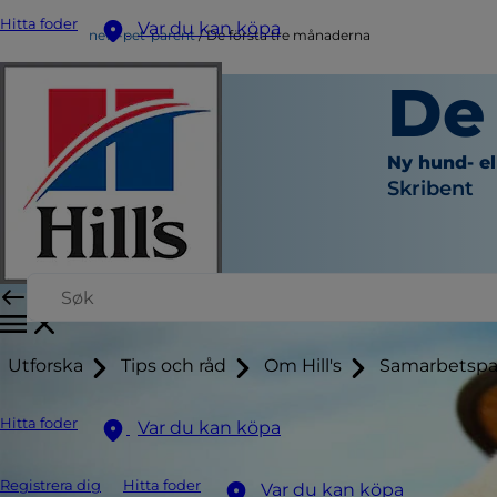
Hitta foder
Var du kan köpa
new-pet-parent
De första tre månaderna
De
Ny hund- el
Skribent
Utforska
Tips och råd
Om Hill's
Samarbetspa
Hitta foder
Var du kan köpa
Registrera dig
Hitta foder
Var du kan köpa