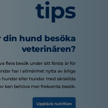
tips
r din hund besöka
veterinären?
 flera besök under sitt första år för
ndar har i allmänhet nytta av årliga
a hundar eller hundar med särskilda
v kan behöva mer frekventa besök.
Upptäck nutrition