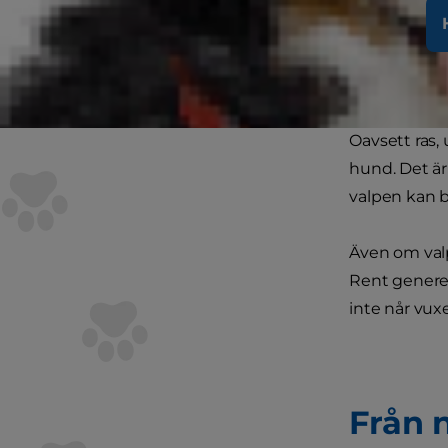
Din n
Oavsett ras,
hund. Det är 
valpen kan bet
Även om valp
Rent generel
inte når vux
Från n