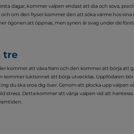
örsta dagar, kommer valpen endast att dia och sova, pre
och om den fryser kommer den att söka värme hos sina sy
er ögonen att öppnas, men synen är svag under de först
 tre
er kommer att växa fram och den kommer att börja att gå 
n kommer luktsinnet att börja utvecklas. Uppfödaren bör 
ting du ska oroa dig över. Genom att plocka upp valpen och
ild stress. Detta kommer att vänja valpen vid att hantera
ramtiden.