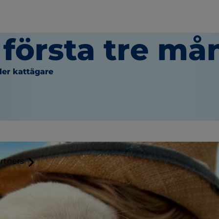
 första tre m
ler kattägare
rtners