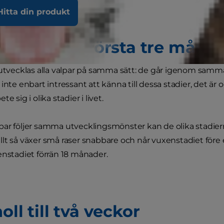
Hitta din produkt
ya valp: De första tre måna
 utvecklas alla valpar på samma sätt: de går igenom samma 
inte enbart intressant att känna till dessa stadier, det är o
e sig i olika stadier i livet.
ar följer samma utvecklingsmönster kan de olika stadierna 
lt så växer små raser snabbare och når vuxenstadiet före 
enstadiet förrän 18 månader.
oll till två veckor