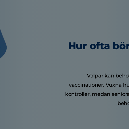
Hur ofta bö
Valpar kan behöva
vaccinationer. Vuxna hu
kontroller, medan senior
beho