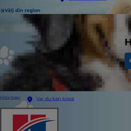
Välj din region
H
Hitta foder
Var du kan köpa