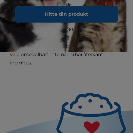
Belöna ett gott beteende
Hitta din produkt
När valpen uträttar sina behov berömmer du
den lugnt och när den är klar ger du valpen en
Science Plan Puppy Treat eller Science Plan
Puppy torrfoderbit som belöning. Belöna din
valp omedelbart, inte när ni har återvänt
inomhus.