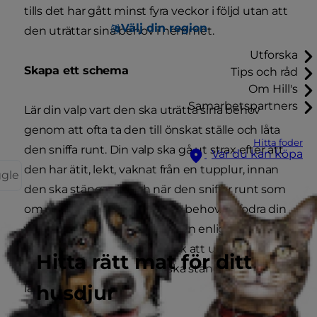
tills det har gått minst fyra veckor i följd utan att
Välj din region
den uträttar sina behov i hemmet.
Utforska
Skapa ett schema
Tips och råd
Om Hill's
Samarbetspartners
Lär din valp vart den ska uträtta sina behov
genom att ofta ta den till önskat ställe och låta
Hitta foder
den sniffa runt. Din valp ska gå ut strax efter att
Var du kan köpa
den har ätit, lekt, vaknat från en tupplur, innan
ggle
den ska stängas in och när den sniffar runt som
om den behöver uträtta sina behov. Utfodra din
valp två till tre gånger dagligen enligt ett
regelbundet schema. Undvik att utfodra din
Hitta rätt mat för ditt
valp en timme innan den ska stängas in och före
husdjur
läggdags.