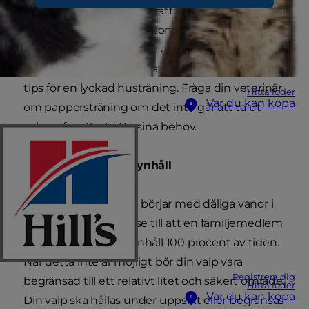
Du vill lära din valp att uträtta sina behov på en
särskild plats, samtidigt som du förhindrar att
valpen utvecklar en vana att göra det på
oacceptabla ytor eller platser. Här följer några
tips för en lyckad husträning. Fråga din veterinär
Hitta foder
Var du kan köpa
om pappersträning om det inte går att ta ut
valpen för att uträtta sina behov.
Håll din valp inom synhåll
Förhindra att din valp börjar med dåliga vanor i
hemmet genom att se till att en familjemedlem
håller valpen inom synhåll 100 procent av tiden.
När detta inte är möjligt bör din valp vara
Registrera dig
begränsad till ett relativt litet och säkert område.
Hitta foder
Var du kan köpa
Din valp ska hållas under uppsikt eller begränsas