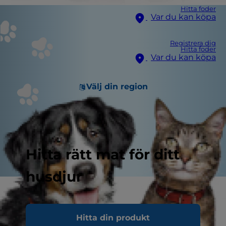
Hitta foder
Var du kan köpa
Registrera dig
Hitta foder
Var du kan köpa
Välj din region
Hitta rätt mat för ditt
husdjur
Husträning
Hitta din produkt
Principerna bakom husträning är mycket enkla.