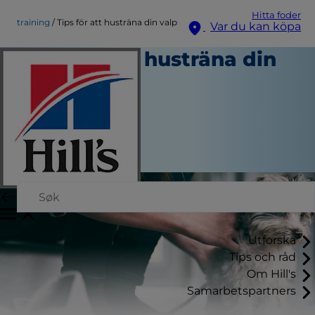
Hitta foder
training
Tips för att husträna din valp
Var du kan köpa
Tips för att husträna din
valp
Träning
Skribent
|
September 21, 2015
Utforska
Tips och råd
Om Hill's
Samarbetspartners