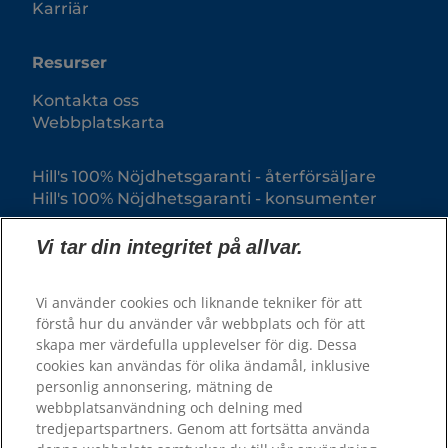
Karriär
Resurser
Kontakta oss
Webbplatskarta
Hill's 100% Nöjdhetsgaranti - återförsäljare
Hill's 100% Nöjdhetsgaranti - konsumenter
Vi tar din integritet på allvar.
Vi använder cookies och liknande tekniker för att
förstå hur du använder vår webbplats och för att
skapa mer värdefulla upplevelser för dig. Dessa
cookies kan användas för olika ändamål, inklusive
personlig annonsering, mätning de
webbplatsanvändning och delning med
© 2025 Hill's Pet Nutrition, Inc.
tredjepartspartners. Genom att fortsätta använda
All rights reserved.