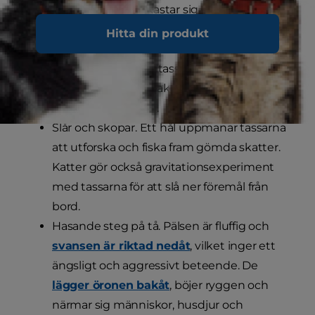
Kastar sig. Katter kastar sig för att fånga ett
föremål (eller dina tår) med framtassarna.
Hitta din produkt
De kan falla åt ena sidan och greppa
leksaken med framtassarna samtidigt som
de "sparkar" med baktassarna för att
bemästra leksaken.
Slår och skopar. Ett hål uppmanar tassarna
att utforska och fiska fram gömda skatter.
Katter gör också gravitationsexperiment
med tassarna för att slå ner föremål från
bord.
Hasande steg på tå. Pälsen är fluffig och
svansen är riktad nedåt
, vilket inger ett
ängsligt och aggressivt beteende. De
lägger öronen bakåt
, böjer ryggen och
närmar sig människor, husdjur och