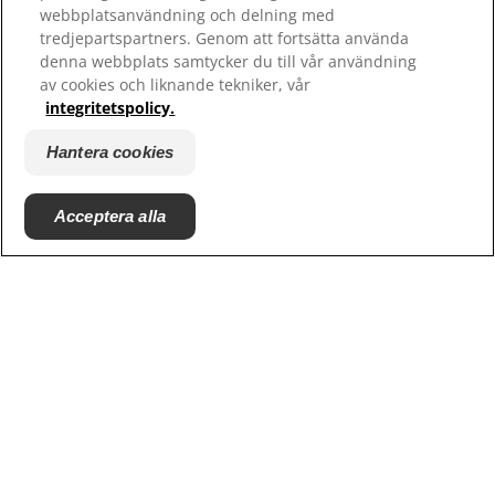
webbplatsanvändning och delning med
tredjepartspartners. Genom att fortsätta använda
Kontakta oss
denna webbplats samtycker du till vår användning
Webbplatskarta
av cookies och liknande tekniker, vår
integritetspolicy.
Hill's 100% Nöjdhetsgaranti - återförsäljare
Hill's 100% Nöjdhetsgaranti - konsumenter
Hantera cookies
Acceptera alla
© 2025 Hill's Pet Nutrition, Inc.
All rights reserved.
Såsom det används här, anger det registrerat
varumärke endast i USA; registreringsstatus i andra
geografiska områden kan vara annorlunda. Din
användning av denna webbplats är föremål för våra