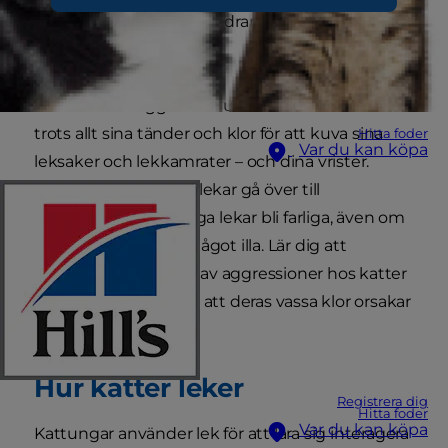
på köpet. Men ibland undrar du säkert: Är min
katt
för
aggressiv?
Kattlekar ser aggressiva ut. Katter använder
trots allt sina tänder och klor för att kuva sina
Hitta foder
Var du kan köpa
leksaker och lekkamrater – och dina vrister.
Ibland kan oskyldiga lekar gå över till
aggressivitet och roliga lekar bli farliga, även om
din katt inte menar något illa. Lär dig att
identifiera olika typer av aggressioner hos katter
och hur du förhindrar att deras vassa klor orsakar
skador.
Hur katter leker
Registrera dig
Hitta foder
Var du kan köpa
Kattungar använder lek för att lära sig interagera