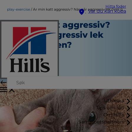
Hitta foder
play-exercise
Är min katt aggressiv? När går aggressiv lek över gränsen?
Var du kan köpa
Är min katt aggressiv?
När går aggressiv lek
över gränsen?
Lek och Motion
Amy Shojai
|
Juni 01, 2022
Utforska
Tips och råd
Om Hill's
Samarbetspartners