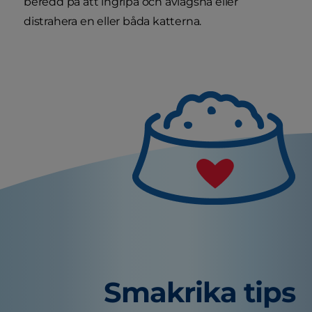
beredd på att ingripa och avlägsna eller
distrahera en eller båda katterna.
Smakrika tips