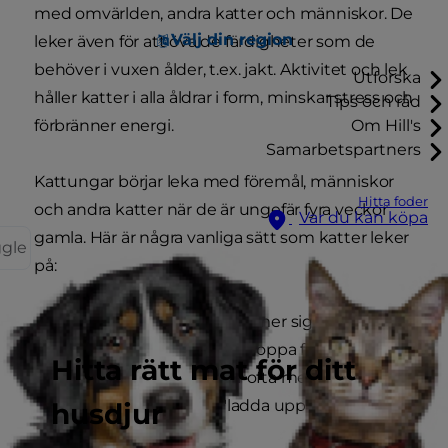
med omvärlden, andra katter och människor. De
Välj din region
leker även för att öva de färdigheter som de
behöver i vuxen ålder, t.ex. jakt. Aktivitet och lek
Utforska
håller katter i alla åldrar i form, minskar stress och
Tips och råd
förbränner energi.
Om Hill's
Samarbetspartners
Kattungar börjar leka med föremål, människor
Hitta foder
och andra katter när de är ungefär fyra veckor
Var du kan köpa
gamla. Här är några vanliga sätt som katter leker
ggle
på:
Förföljning. Katter gömmer sig och hukar
nära marken, redo att hoppa fram och
Hitta rätt mat för ditt
attackera. De trampar ofta med
bakfötterna för att "ladda upp" inför
husdjur
språngattacken.