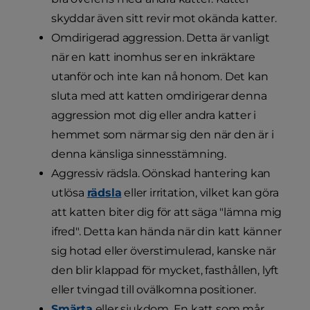
skyddar även sitt revir mot okända katter.
Omdirigerad aggression. Detta är vanligt
när en katt inomhus ser en inkräktare
utanför och inte kan nå honom. Det kan
sluta med att katten omdirigerar denna
aggression mot dig eller andra katter i
hemmet som närmar sig den när den är i
denna känsliga sinnesstämning.
Aggressiv rädsla. Oönskad hantering kan
utlösa
rädsla
eller irritation, vilket kan göra
att katten biter dig för att säga "lämna mig
ifred". Detta kan hända när din katt känner
sig hotad eller överstimulerad, kanske när
den blir klappad för mycket, fasthållen, lyft
eller tvingad till ovälkomna positioner.
Smärta
eller sjukdom. En katt som mår