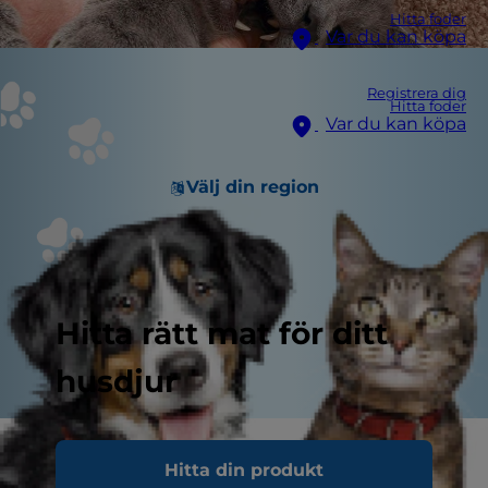
Hitta foder
Var du kan köpa
Registrera dig
Hitta foder
Var du kan köpa
Välj din region
Hitta rätt mat för ditt
husdjur
Som kattälskare har du säkerligen sett din katt
Hitta din produkt
leka aggressivt och därmed fått några rivmärken