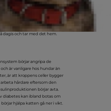
s kropp inte kan använda socker
ormon som bildas i bukspottkörteln,
från blodet till celler som behöver
 på dagis och tar med det hem.
munsystem börjar angripa de
t och är vanligare hos hundar än
ter, är att kroppens celler bygger
 arbeta hårdare eftersom den
sulinproduktionen börjar avta.
av diabetes kan ibland botas om
rjar hjälpa katten gå ner i vikt.