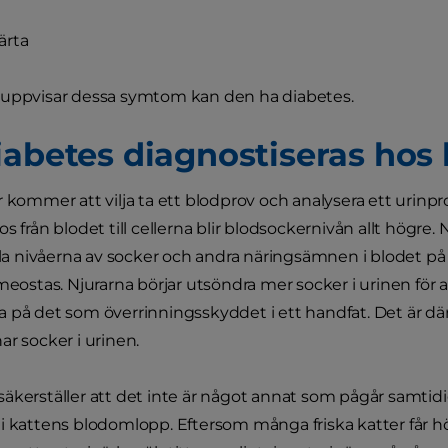
rta
 uppvisar dessa symtom kan den ha diabetes.
iabetes diagnostiseras hos 
r kommer att vilja ta ett blodprov och analysera ett urinpr
s från blodet till cellerna blir blodsockernivån allt högre. N
ålla nivåerna av socker och andra näringsämnen i blodet på
omeostas. Njurarna börjar utsöndra mer socker i urinen för 
 på det som överrinningsskyddet i ett handfat. Det är där
ar socker i urinen.
äkerställer att det inte är något annat som pågår samtid
i kattens blodomlopp. Eftersom många friska katter får h