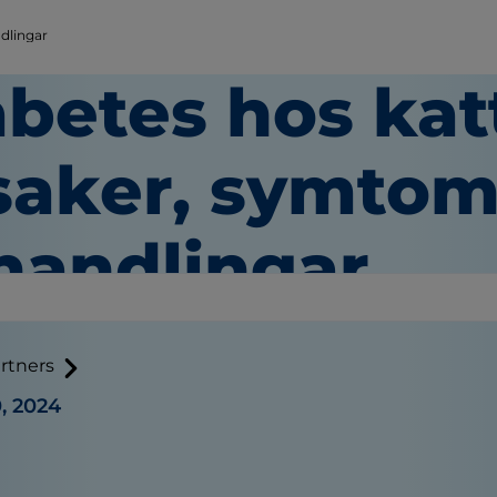
dlingar
betes hos kat
saker, symtom
handlingar
rtners
, 2024