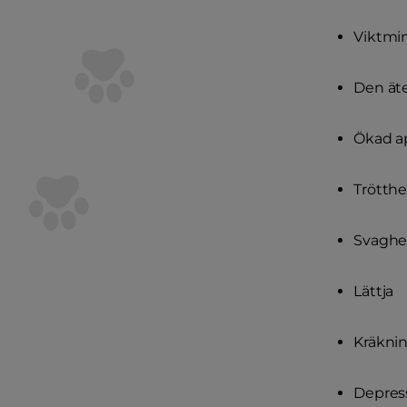
Viktmi
Den äte
Ökad ap
Trötthe
Svaghe
Lättja
Kräkni
Depres