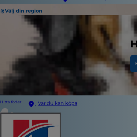
Välj din region
H
Hitta foder
Var du kan köpa