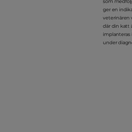
som medfölje
ger en indik
veterinären 
där din katt
implanteras 
under diagno