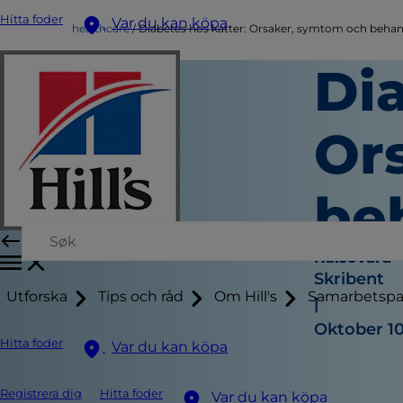
Hitta foder
Var du kan köpa
healthcare
Diabetes hos katter: Orsaker, symtom och behan
Dia
Or
be
Hälsovård
Skribent
Utforska
Tips och råd
Om Hill's
Samarbetspa
|
Oktober 10
Hitta foder
Var du kan köpa
Registrera dig
Hitta foder
Var du kan köpa