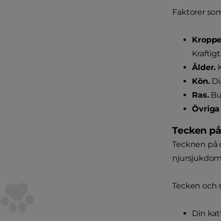
Faktorer som
Kroppe
Kraftigt
Ålder.
K
Kön.
Di
Ras.
Bur
Övriga 
Tecken på
Tecknen på d
njursjukdom 
Tecken och 
Din katt