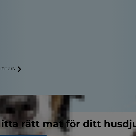
rtners
itta rätt mat för ditt husdj
abetes hos katter?