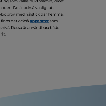
nting som kallas fruktosamin, vilket
anden. De är också vanligt att
ra blodprov med nålstick där hemma,
a finns det också
apparater
som
osnivå. Dessa är användbara både
råt.