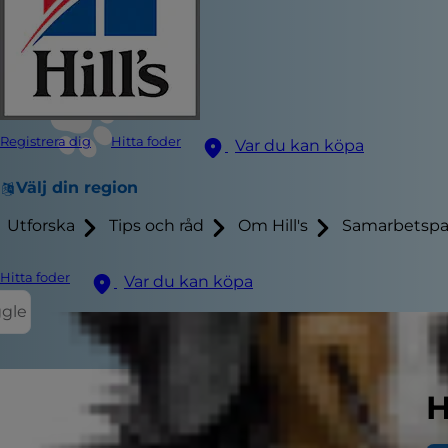
Registrera dig
Hitta foder
Var du kan köpa
Välj din region
Utforska
Tips och råd
Om Hill's
Samarbetspa
Hitta foder
Var du kan köpa
ggle
H
Vad är di