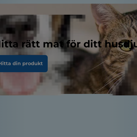
itta rätt mat för ditt husdj
Hitta din produkt