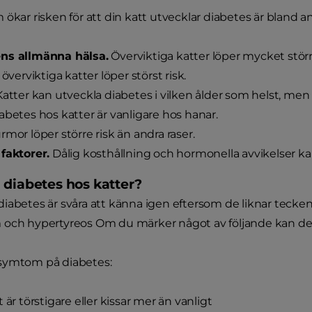
 ökar risken för att din katt utvecklar diabetes är bland a
ns allmänna hälsa.
Överviktiga katter löper mycket större
 överviktiga katter löper störst risk.
atter kan utveckla diabetes i vilken ålder som helst, men 
abetes hos katter är vanligare hos hanar.
mor löper större risk än andra raser.
faktorer.
Dålig kosthållning och hormonella avvikelser ka
 diabetes hos katter?
iabetes är svåra att känna igen eftersom de liknar tecken
och hypertyreos Om du märker något av följande kan det 
symtom på diabetes:
 är törstigare eller kissar mer än vanligt