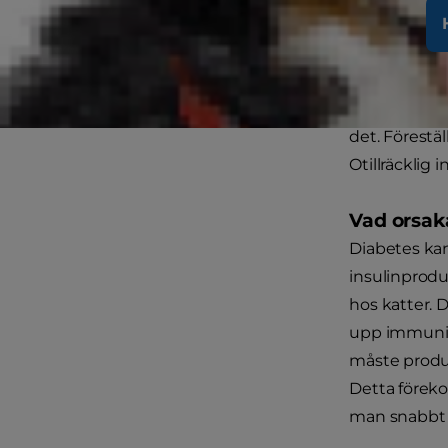
Diabetes (di
(glukos) effe
reglerar anv
det. Förestä
Otillräcklig 
Vad orsak
Diabetes kan
insulinprodu
hos katter. 
upp immunit
måste produc
Detta föreko
man snabbt d