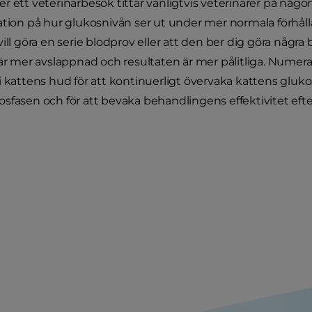
r ett veterinärbesök tittar vanligtvis veterinärer på någo
ation på hur glukosnivån ser ut under mer normala förhåll
vill göra en serie blodprov eller att den ber dig göra någ
 är mer avslappnad och resultaten är mer pålitliga. Numer
i kattens hud för att kontinuerligt övervaka kattens gluk
sfasen och för att bevaka behandlingens effektivitet efte