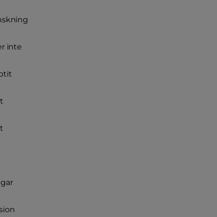
nskning
r inte
tit
t
t
ngar
sion