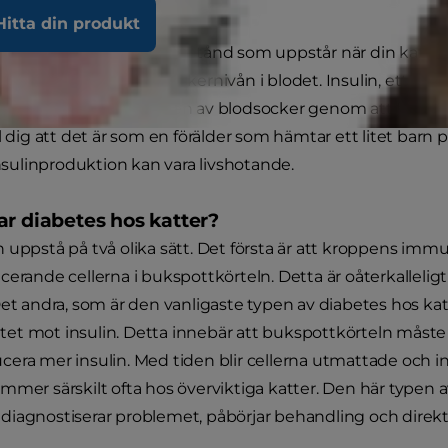
Hitta din produkt
abetes mellitus) är ett tillstånd som uppstår när din katt
ktivt eller kontrollera sockernivån i blodet. Insulin, ett h
ändningen och lagringen av blodsocker genom att föra det 
ll dig att det är som en förälder som hämtar ett litet barn
insulinproduktion kan vara livshotande.
ar diabetes hos katter?
 uppstå på två olika sätt. Det första är att kroppens im
cerande cellerna i bukspottkörteln. Detta är oåterkallelig
Det andra, som är den vanligaste typen av diabetes hos kat
et mot insulin. Detta innebär att bukspottkörteln måste
era mer insulin. Med tiden blir cellerna utmattade och in
mmer särskilt ofta hos överviktiga katter. Den här typen 
iagnostiserar problemet, påbörjar behandling och direkt bö