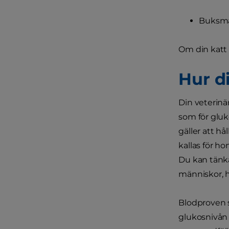
Buksmä
Om din katt
Hur d
Din veterinä
som för gluko
gäller att h
kallas för h
Du kan tänka
människor, h
Blodproven s
glukosnivån 