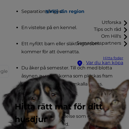
Välj din region
Separationsångest.
Utforska
En vistelse på en kennel.
Tips och råd
Om Hill's
Samarbetspartners
Ett nyfött barn eller släktingar som
kommer för att övernatta.
Hitta foder
Var du kan köpa
Du åker på semester. Till och med blotta
ggle
åsynen av resväskorna som plockas fram
från förvaringen kan framkalla stress.
Hitta rätt mat för ditt
En traumatisk händelse som ett slagsmål
husdjur
med en annan hund.