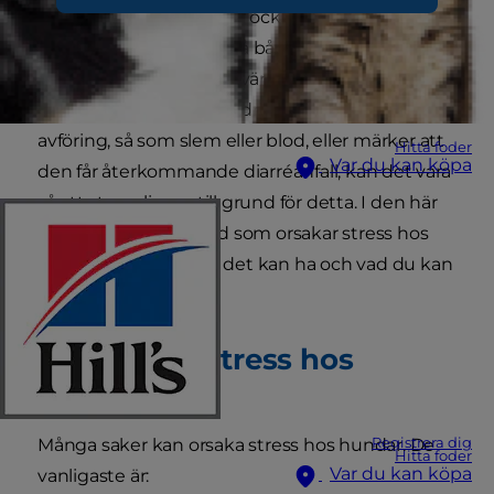
problem för våra hundar också. Stress kan orsaka
många hälsoproblem på både kort och lång sikt,
t.ex. matsmältningsbesvär som diarré eller kolit.
Om du upptäcker förändringar i din hunds
avföring, så som slem eller blod, eller märker att
Hitta foder
Var du kan köpa
den får återkommande diarréanfall, kan det vara
så att stress ligger till grund för detta. I den här
artikeln tittar vi på vad som orsakar stress hos
hundar, vilka effekter det kan ha och vad du kan
göra åt det.
Orsaker till stress hos
hundar
Registrera dig
Många saker kan orsaka stress hos hundar. De
Hitta foder
Var du kan köpa
vanligaste är: