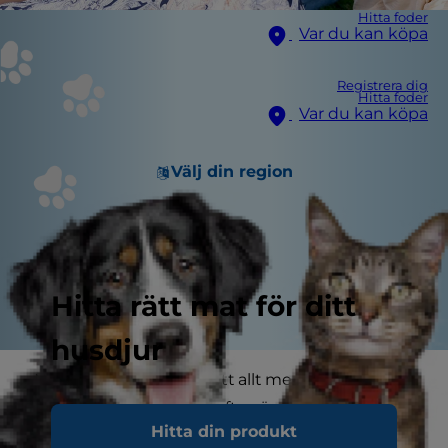
Hitta foder
Var du kan köpa
Registrera dig
Hitta foder
Var du kan köpa
Välj din region
Hitta rätt mat för ditt
husdjur
Nuförtiden lever vi alla ett allt mer hektiskt liv.
Ordet "stress" används ofta när det gäller
Hitta din produkt
människor, men stress kan också vara ett stort