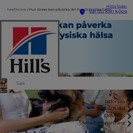
Hitta foder
healthcare
Hur stress kan påverka din hunds fysiska hälsa
Var du kan köpa
Hur stress kan påverka
din hunds fysiska hälsa
Hälsovård
Skribent
|
December 11, 2023
Utforska
Tips och råd
Om Hill's
Samarbetspartners