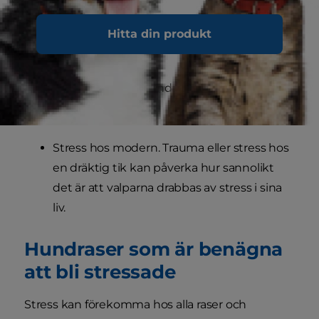
Fobier mot ljud som exempelvis
Hitta din produkt
fyrverkerier.
Typ av ras. Vissa hundraser är särskilt
känsliga för stress.
Stress hos modern. Trauma eller stress hos
en dräktig tik kan påverka hur sannolikt
det är att valparna drabbas av stress i sina
liv.
Hundraser som är benägna
att bli stressade
Stress kan förekomma hos alla raser och