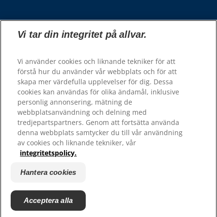
Välj din region
Vi tar din integritet på allvar.
Våra sidor
Vi använder cookies och liknande tekniker för att
Hill’s Vet
förstå hur du använder vår webbplats och för att
Karriär
skapa mer värdefulla upplevelser för dig. Dessa
cookies kan användas för olika ändamål, inklusive
personlig annonsering, mätning de
Resurser
webbplatsanvändning och delning med
tredjepartspartners. Genom att fortsätta använda
Kontakta oss
denna webbplats samtycker du till vår användning
Webbplatskarta
av cookies och liknande tekniker, vår
integritetspolicy.
Hill's 100% Nöjdhetsgaranti - återförsäljare
Hill's 100% Nöjdhetsgaranti - konsumenter
Hantera cookies
Acceptera alla