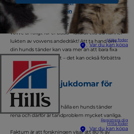
Normala hundtänder
Abscess i rovtanden
Att tillbringa mycket tid tillsammans med din
vovve är roligt för er båda – iallafall tills du känner
Hitta foder
lukten av vovvens andedräkt! Att ta hand om
Var du kan köpa
din hunds tänder kan vara mer än att bara fixa
andedräktsproblemet – det kan också förbättra
hundens livskvalitet.
Vad är tandsjukdomar för
något?
Det kan vara svårt att hålla en hunds tänder
rena och därför är tandproblem mycket vanliga.
Registrera dig
Hitta foder
Var du kan köpa
Faktum är att forskningen visar att 80 % av