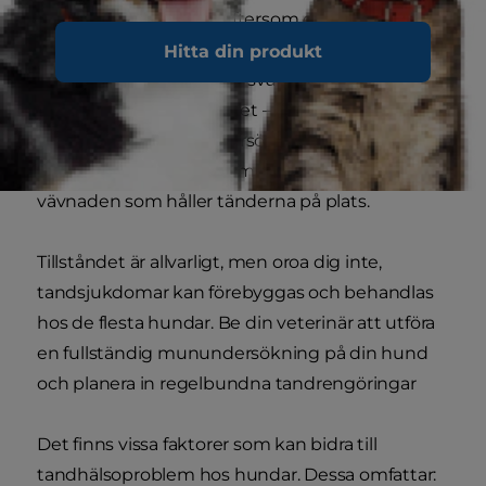
tandköttssjukdomar. Eftersom den inte kan
borsta sina tänder som du gör kan plack orsaka
Hitta din produkt
tandsten. Resultatet blir svullnad, rodnad och
inflammation i tandköttet – så kallad gingivit.
Om din hund inte undersöks kan den utveckla
parodontal sjukdom, som förstör tandköttet och
vävnaden som håller tänderna på plats.
Tillståndet är allvarligt, men oroa dig inte,
tandsjukdomar kan förebyggas och behandlas
hos de flesta hundar. Be din veterinär att utföra
en fullständig munundersökning på din hund
och planera in regelbundna tandrengöringar
Det finns vissa faktorer som kan bidra till
tandhälsoproblem hos hundar. Dessa omfattar: