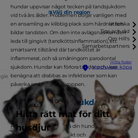
hundar uppvisar något tecken på tandsjukdom
Välj din region
vid två års ålder. Problemen börjar vanligen med
en ansamling av klibbig plack som hårdnar och
Utforska
Tips och råd
bildar tandsten. Om den inte avlägsnas kan den
Om Hill's
leda till gingivit (tandköttsinflammation), ett
Samarbetspartners
smärtsamt tillstånd där tandköttet är
inflammerat, och så småningom parodontal
Hitta foder
sjukdom. Hundar kan förlora tänder och vara
Var du kan köpa
benägna att drabbas av infektioner som kan
ggle
påverka andra organ i kroppen.
Vad beror tandsjukdomar
på?
Hitta rätt mat för ditt
husdjur
Plack, en färglös hinna på din hunds tänder, är
orsaken till dålig andedräkt och