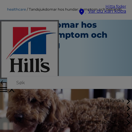
Hitta foder
healthcare
Tandsjukdomar hos hundar: Symptom och behandling
Var du kan köpa
Tandsjukdomar hos
hundar: Symptom och
behandling
Hälsovård
Skribent
|
Februari 27, 2025
Utforska
Tips och råd
Om Hill's
Samarbetspartners