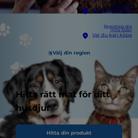
Hitta foder
Var du kan köpa
Registrera dig
Hitta foder
Var du kan köpa
Välj din region
Hitta rätt mat för ditt
husdjur
Relaterat bildinnehåll
Hitta din produkt