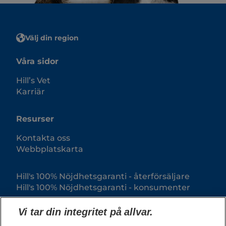
Välj din region
Våra sidor
Hill’s Vet
Karriär
Resurser
Kontakta oss
Webbplatskarta
Hill's 100% Nöjdhetsgaranti - återförsäljare
Hill's 100% Nöjdhetsgaranti - konsumenter
Vi tar din integritet på allvar.