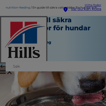
Hitta foder
nutrition-feeding
En guide till säkra vattenkällor för hundar och katter
Var du kan köpa
En guide till säkra
vattenkällor för hundar
och katter
Näring och Utfodring
Angela Tague
|
September 03, 2024
Utforska
Tips och råd
Om Hill's
Samarbetspartners