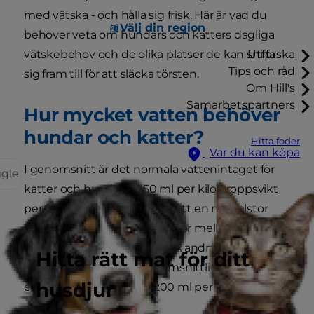
med vätska - och hålla sig frisk. Här är vad du
Välj din region
behöver veta om hundars och katters dagliga
vätskebehov och de olika platser de kan sniffa
Utforska
Tips och råd
sig fram till för att släcka törsten.
Om Hill's
Samarbetspartners
Hur mycket vatten behöver
hundar och katter?
Hitta foder
Var du kan köpa
I genomsnitt är det normala vattenintaget för
ggle
katter och hundar 25-50 ml per kilo kroppsvikt
per 24 timmar. Det innebär att en medelstor
hund på 20 kg normalt dricker mellan en halv
och en liter vatten per dag. Å andra sidan skulle
Hitta rätt mat för ditt
en katt på 4 kg med genomsnittlig storlek
husdjur
endast konsumera 100-200 ml per dag.