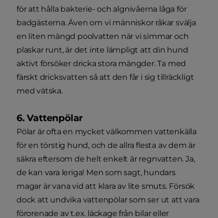
för att hålla bakterie- och algnivåerna låga för
badgästerna. Även om vi människor råkar svälja
en liten mängd poolvatten när vi simmar och
plaskar runt, är det inte lämpligt att din hund
aktivt försöker dricka stora mängder. Ta med
färskt dricksvatten så att den får i sig tillräckligt
med vätska.
6. Vattenpölar
Pölar är ofta en mycket välkommen vattenkälla
för en törstig hund, och de allra flesta av dem är
säkra eftersom de helt enkelt är regnvatten. Ja,
de kan vara leriga! Men som sagt, hundars
magar är vana vid att klara av lite smuts. Försök
dock att undvika vattenpölar som ser ut att vara
förorenade av t.ex. läckage från bilar eller