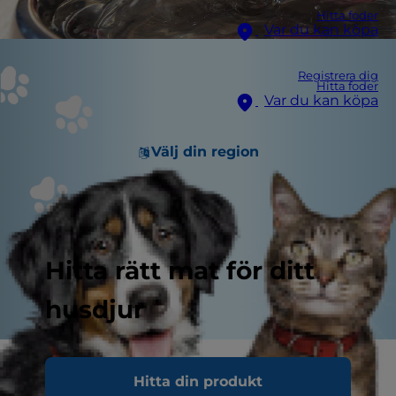
Hitta foder
Var du kan köpa
Registrera dig
Hitta foder
Var du kan köpa
Välj din region
Hitta rätt mat för ditt
husdjur
Vi ser alla fram emot att få varmare väder. Vi kan
Hitta din produkt
ägna oss åt fler utomhusäventyr med våra