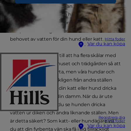
hundar, och våra katter kan hitta ännu fler soliga
platser där de kan slappa hela dagen medan de
drömmer sig bort. Men precis som för oss, när
temperaturen stiger ökar också törsten och
behovet av vatten för din hund eller katt.
Hitta foder
Var du kan köpa
Det är alltid bra att se till att ha flera skålar med
vatten utplacerade i huset och trädgården så att
det aldrig är långt borta, men våra hundar och
katter dricker oundvikligen från andra ställen
också. Du kanske ser din katt eller hund dricka
ur vattenpölar eller i din damm. När du är ute
och promenerar kan du se hunden dricka
vatten ur diken och andra liknande ställen. Men
Registrera dig
är detta säkert? Som katt- eller hundägare vill
Hitta foder
Var du kan köpa
du att din fyrbenta vän ska få i sig tillräckligt