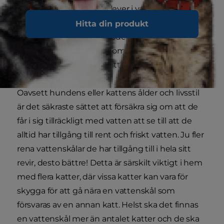
Hundar och katter som lever i varmare klimat
eller som är mycket aktiva kan behöva mer,
Hitta din produkt
medan de som äter våtfoder, är äldre eller
stillasittande sannolikt kommer att konsumera
lite mindre än genomsnittet.
Oavsett hundens eller kattens ålder och livsstil
är det säkraste sättet att försäkra sig om att de
får i sig tillräckligt med vatten att se till att de
alltid har tillgång till rent och friskt vatten. Ju fler
rena vattenskålar de har tillgång till i hela sitt
revir, desto bättre! Detta är särskilt viktigt i hem
med flera katter, där vissa katter kan vara för
skygga för att gå nära en vattenskål som
försvaras av en annan katt. Helst ska det finnas
en vattenskål mer än antalet katter och de ska