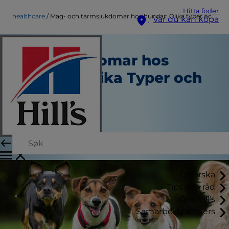
Hitta foder
healthcare
Mag- och tarmsjukdomar hos hundar: Olika typer och orsaker
Var du kan köpa
Mag- och
Tarmsjukdomar hos
Hundar: Olika Typer och
Orsaker
Healthcare
Skribent
|
17 mars 2026
Utforska
Tips och råd
Om Hill's
Samarbetspartners