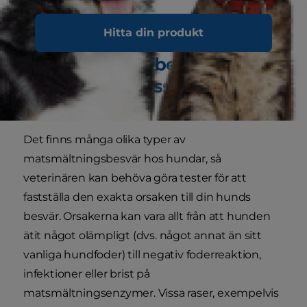
veterinären.
Hitta din produkt
Olika typer och orsaker till
mag-och tarmbesvär och
matsmältningsstörningar
hos hundar
Det finns många olika typer av
matsmältningsbesvär hos hundar, så
veterinären kan behöva göra tester för att
fastställa den exakta orsaken till din hunds
besvär. Orsakerna kan vara allt från att hunden
ätit något olämpligt (dvs. något annat än sitt
vanliga hundfoder) till negativ foderreaktion,
infektioner eller brist på
matsmältningsenzymer. Vissa raser, exempelvis