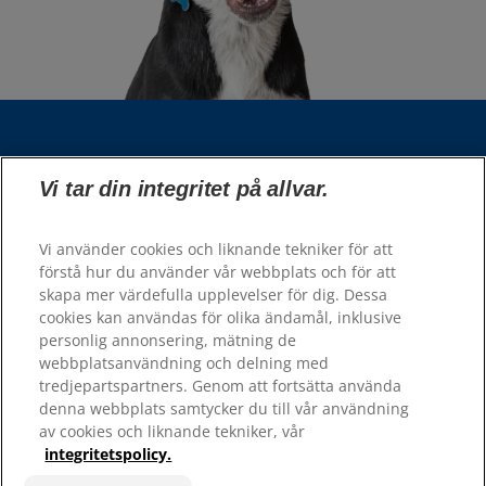
Välj din region
Vi tar din integritet på allvar.
Våra sidor
Vi använder cookies och liknande tekniker för att
Hill’s Vet
förstå hur du använder vår webbplats och för att
Karriär
skapa mer värdefulla upplevelser för dig. Dessa
cookies kan användas för olika ändamål, inklusive
personlig annonsering, mätning de
Resurser
webbplatsanvändning och delning med
tredjepartspartners. Genom att fortsätta använda
Kontakta oss
denna webbplats samtycker du till vår användning
Webbplatskarta
av cookies och liknande tekniker, vår
integritetspolicy.
Hill's 100% Nöjdhetsgaranti - återförsäljare