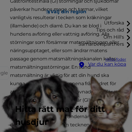
Gastrointestinala (GI) störningar och sjukdomar
påverkar hundens mage och tarmar, vilket
Välj din region
vanligtvis resulterar i tecken som kräkningar
Utforska
(illamående) och diarré. Du kan se blod i
Tips och råd
hundens avföring eller vattnig avföring. Alla
Om Hill's
störningar som försämrar matsmältningen eller
Samarbetspartners
näringsupptaget, eller som ändrar matens
passage genom matsmältningskanalen kallas
Hitta foder
Var du kan köpa
matsmältningsstörningar. En sund
ggle
matsmältning är viktig för att din hund ska
kunna använda näringsämnena från fodret för
att bygga upp och reparera vävnader och för att
få energi. Mag- och tarmbesvär (GI) kan leda till
Hitta rätt mat för ditt
uttorkning, rubbningar i syra-basbalansen och
elektrolytbalansen samt undernäring, därför är
husdjur
det viktigt att känna igen tecknen och rådfråga