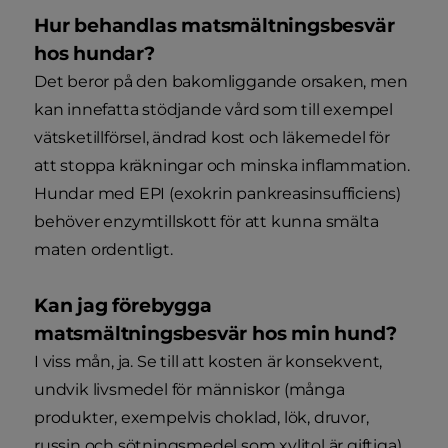
Hur behandlas matsmältningsbesvär
hos hundar?
Det beror på den bakomliggande orsaken, men
kan innefatta stödjande vård som till exempel
vätsketillförsel, ändrad kost och läkemedel för
att stoppa kräkningar och minska inflammation.
Hundar med EPI (exokrin pankreasinsufficiens)
behöver enzymtillskott för att kunna smälta
maten ordentligt.
Kan jag förebygga
matsmältningsbesvär hos min hund?
I viss mån, ja. Se till att kosten är konsekvent,
undvik livsmedel för människor (många
produkter, exempelvis choklad, lök, druvor,
russin och sötningsmedel som xylitol är giftiga),