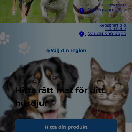
Hitta foder
Var du kan köpa
Registrera dig
Hitta foder
Var du kan köpa
Välj din region
Hitta rätt mat för ditt
husdjur
Hitta din produkt