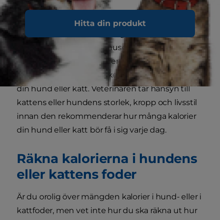
när den motionerar.
Hitta din produkt
Det är dock viktigt att inte göra antaganden om
hur många kalorier ditt husdjur bör äta under en
dag. Prata med veterinären för att få veta vilken
typ av mat och hur mycket som är rätt för just
din hund eller katt. Veterinären tar hänsyn till
kattens eller hundens storlek, kropp och livsstil
innan den rekommenderar hur många kalorier
din hund eller katt bör få i sig varje dag.
Räkna kalorierna i hundens
eller kattens foder
Är du orolig över mängden kalorier i hund- eller i
kattfoder, men vet inte hur du ska räkna ut hur