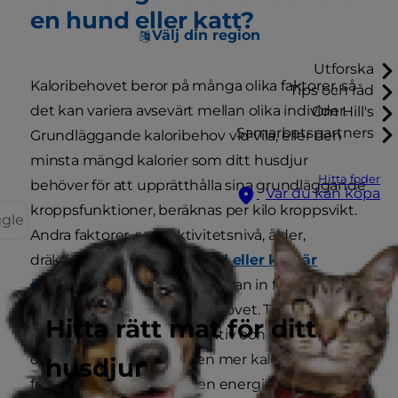
en hund eller katt?
Välj din region
Utforska
Kaloribehovet beror på många olika faktorer, så
Tips och råd
det kan variera avsevärt mellan olika individer.
Om Hill's
Samarbetspartners
Grundläggande kaloribehov vid vila, eller den
minsta mängd kalorier som ditt husdjur
Hitta foder
behöver för att upprätthålla sina grundläggande
Var du kan köpa
kroppsfunktioner, beräknas per kilo kroppsvikt.
ggle
Andra faktorer, som aktivitetsnivå, ålder,
dräktighet och om din
hund eller katt är
överviktig
eller inte, vägs sedan in för att
beräkna det totala kaloribehovet. Till exempel,
Hitta rätt mat för ditt
om din hund är extremt aktiv och springer med
dig varje dag, behöver den mer kalorier i maten
husdjur
för att kompensera för den energi den förbrukar