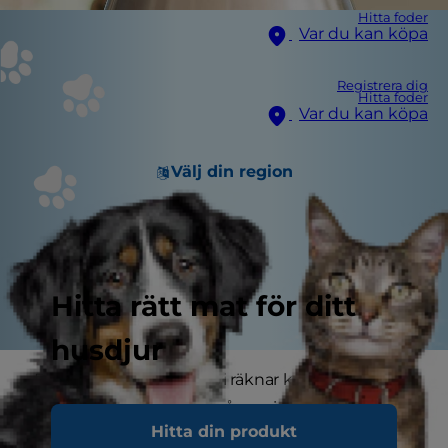
Hitta foder
Var du kan köpa
Registrera dig
Hitta foder
Var du kan köpa
Välj din region
Hitta rätt mat för ditt
husdjur
Det är inte ovanligt att vi räknar kalorierna i vår
egen mat, men har du någonsin tittat på
Hitta din produkt
kalorierna i hundfoder? Och hur är det med