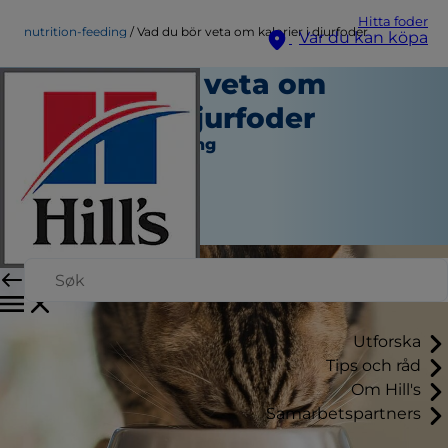
Hitta foder
nutrition-feeding
Vad du bör veta om kalorier i djurfoder
Var du kan köpa
Vad du bör veta om
kalorier i djurfoder
Näring och Utfodring
Erin Ollila
|
December 02, 2022
Utforska
Tips och råd
Om Hill's
Samarbetspartners