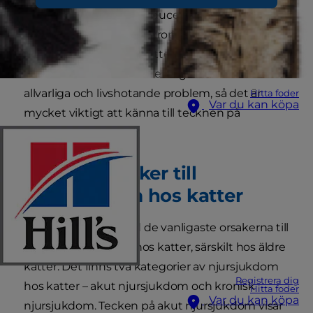
reglera blodtrycket, producera viktiga hormoner,
enzymer och röda blodkroppar samt avlägsna
avfall från blodet. Om kattens njurar inte klarar av
att utföra sitt arbete ordentligt kan det leda till
allvarliga och livshotande problem, så det är
Hitta foder
Var du kan köpa
mycket viktigt att känna till tecknen på
njursjukdom.
Vanliga orsaker till
njursjukdom hos katter
Njurproblem är bland de vanligaste orsakerna till
allvarliga sjukdomar hos katter, särskilt hos äldre
katter. Det finns två kategorier av njursjukdom
Registrera dig
hos katter – akut njursjukdom och kronisk
Hitta foder
Var du kan köpa
njursjukdom. Tecken på akut njursjukdom visar