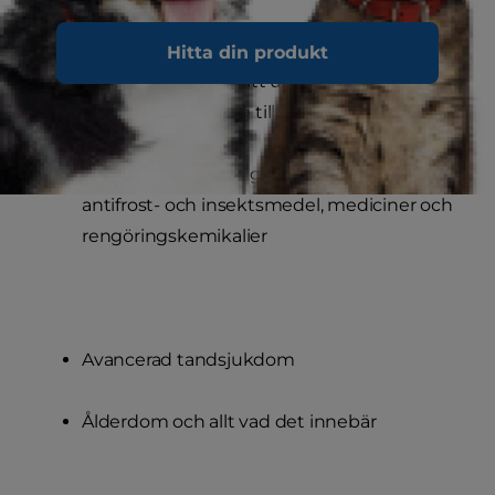
Hinder, t.ex. njursten eller blockering av
Hitta din produkt
urinröret, som gör att urintrycket byggs
upp och tränger sig tillbaka till njurarna
Katten har fått i sig giftiga ämnen, t.ex.
antifrost- och insektsmedel, mediciner och
rengöringskemikalier
Avancerad tandsjukdom
Ålderdom och allt vad det innebär