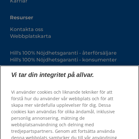
Karriär
Resurser
Kontakta oss
Webbplatskarta
Hill's 100% Nöjdhetsgaranti - återförsäljare
Hill's 100% Nöjdhetsgaranti - konsumenter
Vi tar din integritet på allvar.
Vi använder cookies och liknande tekniker för att
förstå hur du använder vår webbplats och för att
skapa mer värdefulla upplevelser för dig. Dessa
cookies kan användas för olika ändamål, inklusive
personlig annonsering, mätning de
webbplatsanvändning och delning med
© 2025 Hill's Pet Nutrition, Inc.
tredjepartspartners. Genom att fortsätta använda
All rights reserved.
denna webbplats samtycker du till vår användning