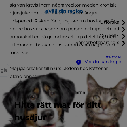
sig vanligtvis inom några veckor, medan kronisk
Välj din region
njursjukdom utvecklas under en längre
tidsperiod. Risken för njursjukdom hos katter är
Utforska
högre hos vissa raser, som perser- och
Tips och råd
Om Hill's
angorakatter, på grund av ärftliga defekter, men
Samarbetspartners
i allmänhet brukar njursjukdom vara något som
förvärvas.
Hitta foder
Var du kan köpa
Möjliga orsaker till njursjukdom hos katter är
ggle
bland annat:
Minskat urinflöde till njurarna
Hitta rätt mat för ditt
Högt blodtryck
husdjur
Cancer