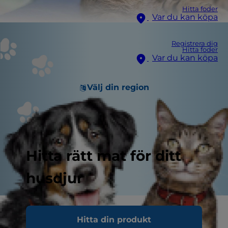
Hitta foder
Var du kan köpa
Registrera dig
Hitta foder
Var du kan köpa
Välj din region
Hitta rätt mat för ditt
husdjur
Njurarna spelar en mycket viktig roll för kattens
Hitta din produkt
hälsa. Njurarna har bland annat till uppgift att