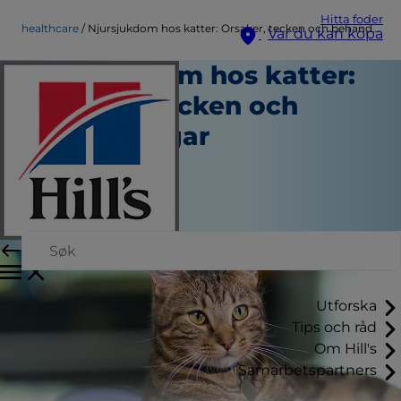
Hitta foder
healthcare
Njursjukdom hos katter: Orsaker, tecken och behandlingar
Var du kan köpa
Njursjukdom hos katter:
Orsaker, tecken och
behandlingar
Hälsovård
Skribent
|
Augusti 01, 2024
Utforska
Tips och råd
Om Hill's
Samarbetspartners