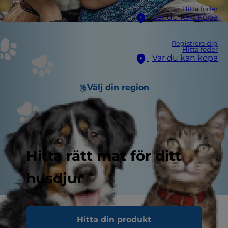
Hitta foder
Var du kan köpa
Registrera dig
Hitta foder
Var du kan köpa
Välj din region
Hitta rätt mat för ditt
husdjur
Whether you just adopted your new dog from a
Hitta din produkt
local shelter, a breeder or a store, there's nothing