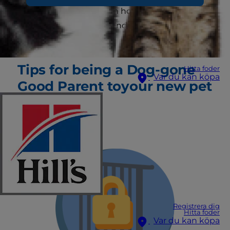
better than bringing him home. Here are a few
tips to give your new friend a safe and happy
welcome.
Tips for being a Dog-gone
Hitta foder
Var du kan köpa
Good Parent to
your new pet
Registrera dig
Hitta foder
Var du kan köpa