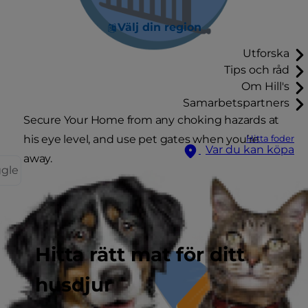
Välj din region
Utforska
Tips och råd
Om Hill's
Samarbetspartners
Secure Your Home
from any choking hazards at
his eye level, and use pet gates when you’re
Hitta foder
Var du kan köpa
away.
ggle
Hitta rätt mat för ditt
husdjur