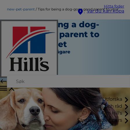
Hitta foder
new-pet-parent
Tips for being a dog-gone good parent to your new pet
Var du kan köpa
Tips for being a dog-
gone good parent to
your new pet
Ny hund- eller kattägare
Skribent
|
Oktober 18, 2016
Utforska
Tips och råd
Om Hill's
Samarbetspartners