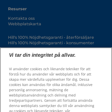
Resurser
Kontakta oss
Webbplatskarta
Hill's 100% Nöjdhetsgaranti - återförsäljare
Hill's 100% Nöjdhetsgaranti - konsumenter
Vi tar din integritet på allvar.
Vi använder cookies och liknande tekniker för att
förstå hur du använder vår webbplats och för att
skapa mer värdefulla upplevelser för dig. Dessa
cookies kan användas för olika ändamål, inklusive
personlig annonsering, mätning de
webbplatsanvändning och delning med
© 2025 Hill's Pet Nutrition, Inc.
tredjepartspartners. Genom att fortsätta använda
All rights reserved.
denna webbplats samtycker du till vår användning
av cookies och liknande tekniker, vår
Såsom det används här, anger det registrerat